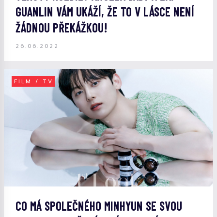
GUANLIN VÁM UKÁŽÍ, ŽE TO V LÁSCE NENÍ
ŽÁDNOU PŘEKÁŽKOU!
26.06.2022
FILM / TV
CO MÁ SPOLEČNÉHO MINHYUN SE SVOU