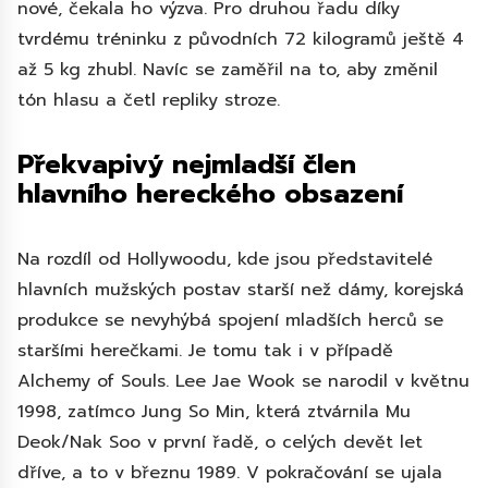
nové, čekala ho výzva. Pro druhou řadu díky
tvrdému tréninku z původních 72 kilogramů ještě 4
až 5 kg zhubl. Navíc se zaměřil na to, aby změnil
tón hlasu a četl repliky stroze.
Překvapivý nejmladší člen
hlavního hereckého obsazení
Na rozdíl od Hollywoodu, kde jsou představitelé
hlavních mužských postav starší než dámy, korejská
produkce se nevyhýbá spojení mladších herců se
staršími herečkami. Je tomu tak i v případě
Alchemy of Souls. Lee Jae Wook se narodil v květnu
1998, zatímco Jung So Min, která ztvárnila Mu
Deok/Nak Soo v první řadě, o celých devět let
dříve, a to v březnu 1989. V pokračování se ujala