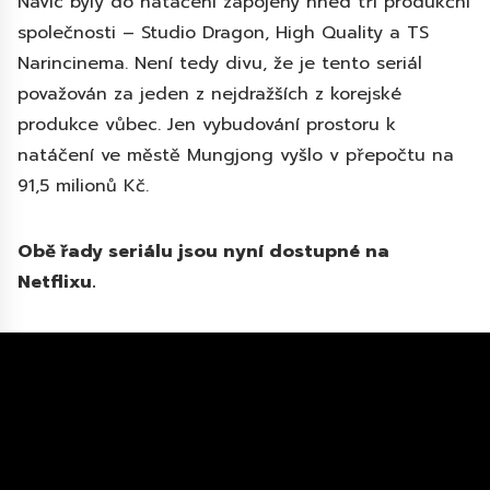
Navíc byly do natáčení zapojeny hned tři produkční
společnosti – Studio Dragon, High Quality a TS
Narincinema. Není tedy divu, že je tento seriál
považován za jeden z nejdražších z korejské
produkce vůbec. Jen vybudování prostoru k
natáčení ve městě Mungjong vyšlo v přepočtu na
91,5 milionů Kč.
Obě řady seriálu jsou nyní dostupné na
Netflixu.