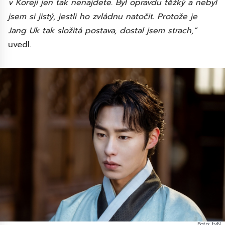
v Koreji jen tak nenajdete. Byl opravdu těžký a nebyl
jsem si jistý, jestli ho zvládnu natočit. Protože je
Jang Uk tak složitá postava, dostal jsem strach,“
uvedl.
Foto: tvN