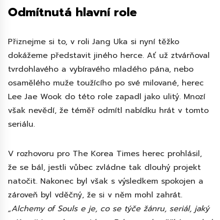
Odmítnutá hlavní role
Přiznejme si to, v roli Jang Uka si nyní těžko
dokážeme představit jiného herce. Ať už ztvárňoval
tvrdohlavého a vybíravého mladého pána, nebo
osamělého muže toužícího po své milované, herec
Lee Jae Wook do této role zapadl jako ulitý. Mnozí
však nevědí, že téměř odmítl nabídku hrát v tomto
seriálu.
V rozhovoru pro The Korea Times herec prohlásil,
že se bál, jestli vůbec zvládne tak dlouhý projekt
natočit. Nakonec byl však s výsledkem spokojen a
zároveň byl vděčný, že si v něm mohl zahrát.
„Alchemy of Souls e je, co se týče žánru, seriál, jaký