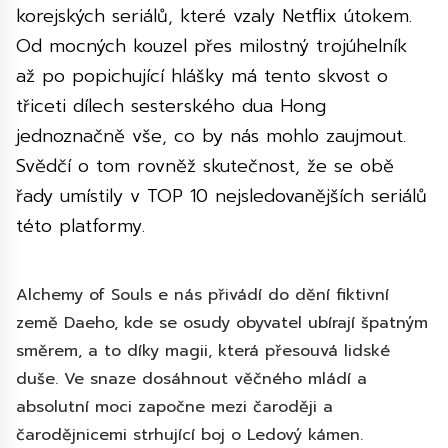
korejských seriálů, které vzaly Netflix útokem.
Od mocných kouzel přes milostný trojúhelník
až po popichující hlášky má tento skvost o
třiceti dílech sesterského dua Hong
jednoznačně vše, co by nás mohlo zaujmout.
Svědčí o tom rovněž skutečnost, že se obě
řady umístily v TOP 10 nejsledovanějších seriálů
této platformy.
Alchemy of Souls e nás přivádí do dění fiktivní
země Daeho, kde se osudy obyvatel ubírají špatným
směrem, a to díky magii, která přesouvá lidské
duše. Ve snaze dosáhnout věčného mládí a
absolutní moci započne mezi čaroději a
čarodějnicemi strhující boj o Ledový kámen.