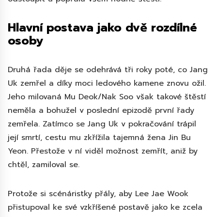
Hlavní postava jako dvě rozdílné
osoby
Druhá řada děje se odehrává tři roky poté, co Jang
Uk zemřel a díky moci ledového kamene znovu ožil.
Jeho milovaná Mu Deok/Nak Soo však takové štěstí
neměla a bohužel v poslední epizodě první řady
zemřela. Zatímco se Jang Uk v pokračování trápil
její smrtí, cestu mu zkřížila tajemná žena Jin Bu
Yeon. Přestože v ní viděl možnost zemřít, aniž by
chtěl, zamiloval se.
Protože si scénáristky přály, aby Lee Jae Wook
přistupoval ke své vzkříšené postavě jako ke zcela