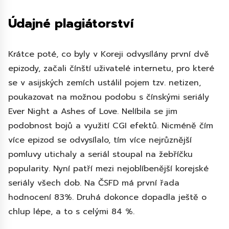
Údajné plagiátorství
Krátce poté, co byly v Koreji odvysílány první dvě
epizody, začali čínští uživatelé internetu, pro které
se v asijských zemích ustálil pojem tzv. netizen,
poukazovat na možnou podobu s čínskými seriály
Ever Night a Ashes of Love. Nelíbila se jim
podobnost bojů a využití CGI efektů. Nicméně čím
více epizod se odvysílalo, tím více nejrůznější
pomluvy utichaly a seriál stoupal na žebříčku
popularity. Nyní patří mezi nejoblíbenější korejské
seriály všech dob. Na ČSFD má první řada
hodnocení 83%. Druhá dokonce dopadla ještě o
chlup lépe, a to s celými 84 %.