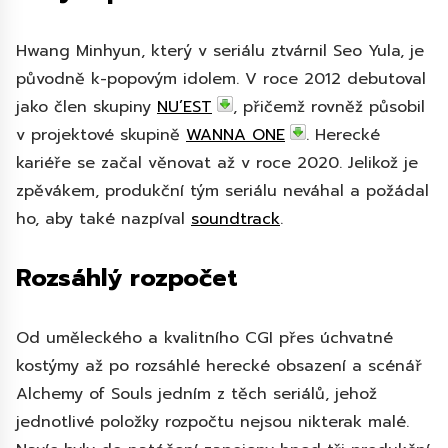
Hwang Minhyun, který v seriálu ztvárnil Seo Yula, je
původně k-popovým idolem. V roce 2012 debutoval
jako člen skupiny
NU’EST
, přičemž rovněž působil
v projektové skupině
WANNA ONE
. Herecké
kariéře se začal věnovat až v roce 2020. Jelikož je
zpěvákem, produkční tým seriálu neváhal a požádal
ho, aby také nazpíval
soundtrack
.
Rozsáhlý rozpočet
Od uměleckého a kvalitního CGI přes úchvatné
kostýmy až po rozsáhlé herecké obsazení a scénář
Alchemy of Souls jedním z těch seriálů, jehož
jednotlivé položky rozpočtu nejsou nikterak malé.