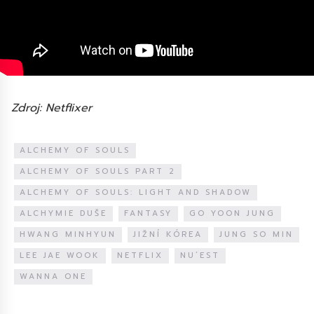
Zdroj: Netflixer
ALCHEMY OF SOULS
ALCHEMY OF SOULS PART 2
ALCHEMY OF SOULS: LIGHT AND SHADOW
ALCHYMIE DUŠE
FANTASY
GO YOON JUNG
HWANG MINHYUN
JIŽNÍ KÓREA
JUNG SO MIN
LEE JAE WOOK
NETFLIX
NU’EST
WANNA ONE