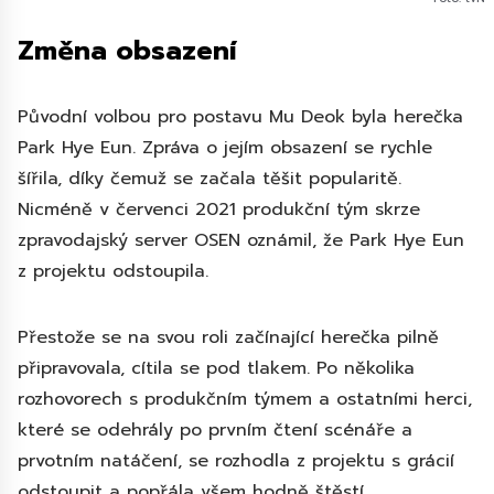
Změna obsazení
Původní volbou pro postavu Mu Deok byla herečka
Park Hye Eun. Zpráva o jejím obsazení se rychle
šířila, díky čemuž se začala těšit popularitě.
Nicméně v červenci 2021 produkční tým skrze
zpravodajský server OSEN oznámil, že Park Hye Eun
z projektu odstoupila.
Přestože se na svou roli začínající herečka pilně
připravovala, cítila se pod tlakem. Po několika
rozhovorech s produkčním týmem a ostatními herci,
které se odehrály po prvním čtení scénáře a
prvotním natáčení, se rozhodla z projektu s grácií
odstoupit a popřála všem hodně štěstí.