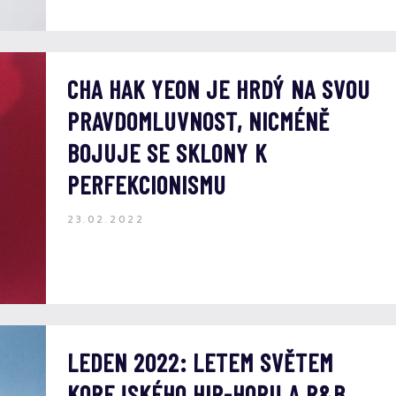
CHA HAK YEON JE HRDÝ NA SVOU
PRAVDOMLUVNOST, NICMÉNĚ
BOJUJE SE SKLONY K
PERFEKCIONISMU
23.02.2022
LEDEN 2022: LETEM SVĚTEM
KOREJSKÉHO HIP-HOPU A R&B