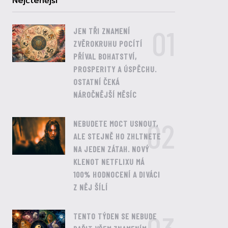
Nejčtenější
01
JEN TŘI ZNAMENÍ
ZVĚROKRUHU POCÍTÍ
PŘÍVAL BOHATSTVÍ,
PROSPERITY A ÚSPĚCHU.
OSTATNÍ ČEKÁ
NÁROČNĚJŠÍ MĚSÍC
02
NEBUDETE MOCT USNOUT,
ALE STEJNĚ HO ZHLTNETE
NA JEDEN ZÁTAH. NOVÝ
KLENOT NETFLIXU MÁ
100% HODNOCENÍ A DIVÁCI
Z NĚJ ŠÍLÍ
TENTO TÝDEN SE NEBUDE