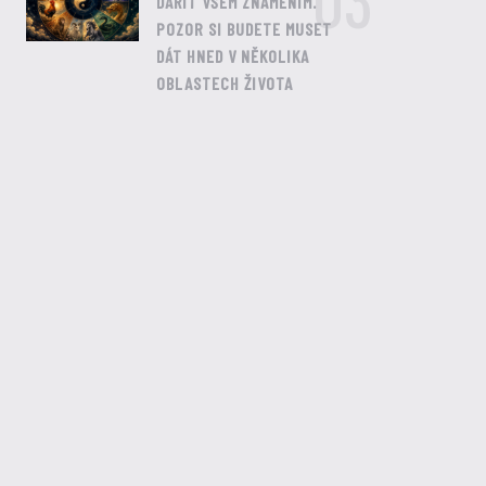
03
DAŘIT VŠEM ZNAMENÍM.
POZOR SI BUDETE MUSET
DÁT HNED V NĚKOLIKA
OBLASTECH ŽIVOTA