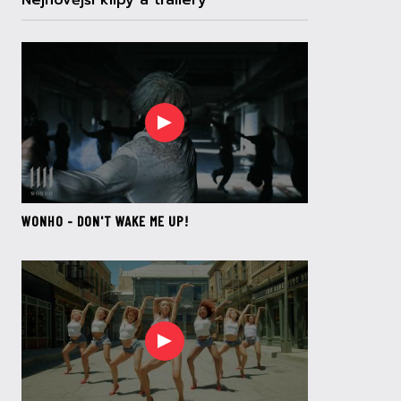
Nejnovější klipy a trailery
WONHO - DON'T WAKE ME UP!