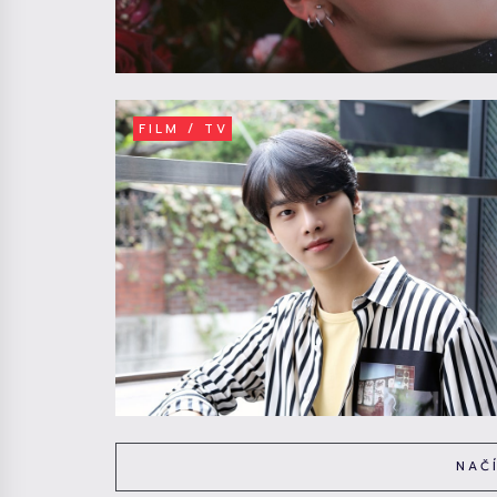
FILM / TV
NAČ