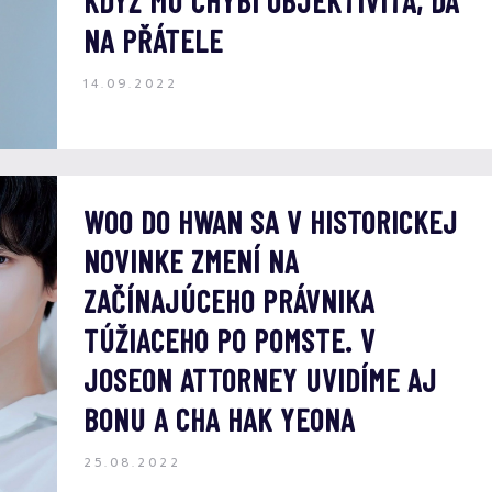
KDYŽ MU CHYBÍ OBJEKTIVITA, DÁ
NA PŘÁTELE
14.09.2022
WOO DO HWAN SA V HISTORICKEJ
NOVINKE ZMENÍ NA
ZAČÍNAJÚCEHO PRÁVNIKA
TÚŽIACEHO PO POMSTE. V
JOSEON ATTORNEY UVIDÍME AJ
BONU A CHA HAK YEONA
25.08.2022