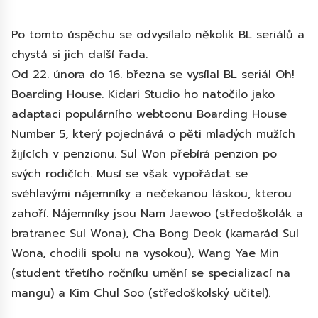
Po tomto úspěchu se odvysílalo několik BL seriálů a
chystá si jich další řada.
Od 22. února do 16. března se vysílal BL seriál Oh!
Boarding House. Kidari Studio ho natočilo jako
adaptaci populárního webtoonu Boarding House
Number 5, který pojednává o pěti mladých mužích
žijících v penzionu. Sul Won přebírá penzion po
svých rodičích. Musí se však vypořádat se
svéhlavými nájemníky a nečekanou láskou, kterou
zahoří. Nájemníky jsou Nam Jaewoo (středoškolák a
bratranec Sul Wona), Cha Bong Deok (kamarád Sul
Wona, chodili spolu na vysokou), Wang Yae Min
(student třetího ročníku umění se specializací na
mangu) a Kim Chul Soo (středoškolský učitel).