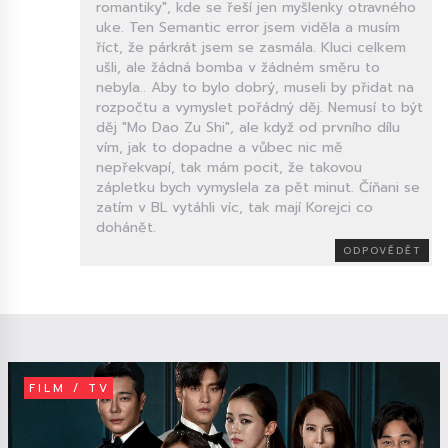
romantiky", kde se řeší jen myšlenky otravného
uke. Ten Semantic error jsem viděla a musím
říct, že párkrát jsem se zasmála. Kluci celkem
ušli, ale žádná bomba v žádném směru to
nebyla.. Aby to bylo dobrý, museli by přidat na
rozpočtu a vymyslet pořádný děj. Nemusí to být
děj "Mo Dao Zu Shi", ale když od prvního dílu
vím, jak to dopadne a vůbec nic mě
nepřekvapí, tak mám pocit, že takovou
zápletku bych vymyslela za pět minut. Číňani se
zatím v BL vytáhli víc, tak mají Korejci co
dohánět.
ODPOVĚDĚT
FILM / TV