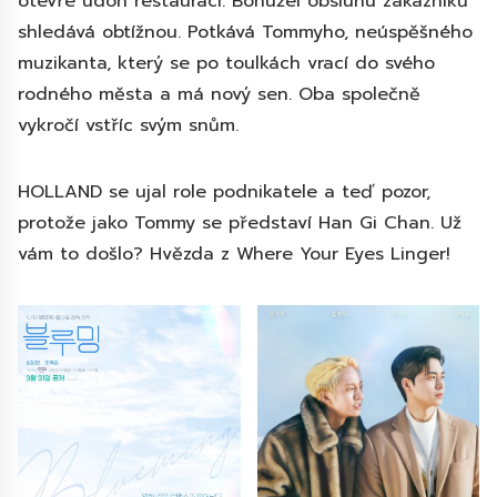
otevře udon restauraci. Bohužel obsluhu zákazníků
shledává obtížnou. Potkává Tommyho, neúspěšného
muzikanta, který se po toulkách vrací do svého
rodného města a má nový sen. Oba společně
vykročí vstříc svým snům.
HOLLAND se ujal role podnikatele a teď pozor,
protože jako Tommy se představí Han Gi Chan. Už
vám to došlo? Hvězda z Where Your Eyes Linger!