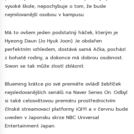
vysoké škole, nepochybuje o tom, že bude
nejmilovanější osobou v kampusu.
Má to ovšem jeden podstatný háček, kterým je
Hyeong Daun (Jo Hyuk Joon). Je obdařen
perfektním vzhledem, dostává samá Ačka, pochází
z bohaté rodiny, a dokonce má dobrou osobnost.
Siwon se tak může zlostí zbláznit.
Blueming krátce po své premiéře ovládl žebříček
nejsledovanějších seriálů na Naver Series On. Odbyl
si také celosvětovou premiéru prostřednictvím
čínské streamovací platformy iQIYI a v červnu bude
uveden v Japonsku skrze NBC Universal
Entertainment Japan.