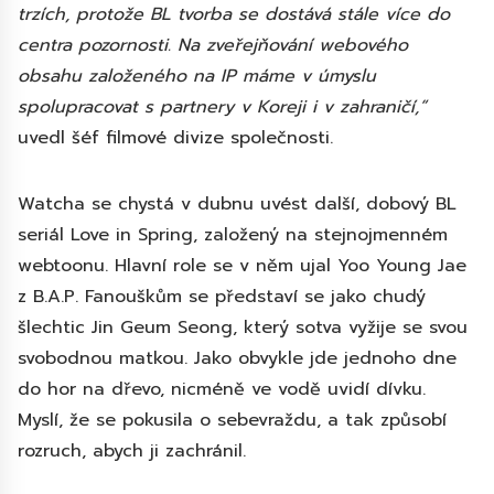
trzích, protože BL tvorba se dostává stále více do
centra pozornosti. Na zveřejňování webového
obsahu založeného na IP máme v úmyslu
spolupracovat s partnery v Koreji i v zahraničí,“
uvedl šéf filmové divize společnosti.
Watcha se chystá v dubnu uvést další, dobový BL
seriál Love in Spring, založený na stejnojmenném
webtoonu. Hlavní role se v něm ujal Yoo Young Jae
z B.A.P. Fanouškům se představí se jako chudý
šlechtic Jin Geum Seong, který sotva vyžije se svou
svobodnou matkou. Jako obvykle jde jednoho dne
do hor na dřevo, nicméně ve vodě uvidí dívku.
Myslí, že se pokusila o sebevraždu, a tak způsobí
rozruch, abych ji zachránil.