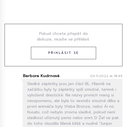
Diskuze
Pokud chcete přispět do
diskuze, musíte se přihlásit.
PŘIHLÁSIT SE
Barbora Kudrnová
04.11.2022 at 18:49
Sladké zápletky jsou jen část BL. Hlavně na
začátku byly ty zápletky spíš smutné, temné i
vyloženě drastické. Na názvy prvních mang si
nevzpomenu, ale byla to vesměs smutná dílka a
první animáče byly třeba Bronze, nebo Ai no
Kusabi, což nebylo zrovna sladké, pokud není
sladkost uříznutý penis nebo smrt.:D Žel se pak
do toho vloudila šílená klišé a nudné "Junjun