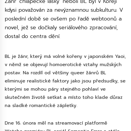
Žánr ‘chlapecké lásky’ neboli BL byl v Koreji
kdysi považován za nevýznamnou subkulturu. V
poslední době se ovšem po řadě webtoonů a
novel, jež se dočkaly seriálového zpracování,
dostal do centra dění.
BL je žánr, který má volné kořeny v japonském Yaoi,
v němž se objevují homoerotické vztahy mužských
postav. Na rozdíl od většiny queer žánrů BL
eliminuje realistické faktory jako jsou předsudky, se
kterými se mohou páry stejného pohlaví ve
skutečném životě setkat a místo toho klade důraz
na sladké romantické zápletky.
Dne 16. února měl na streamovací platformě