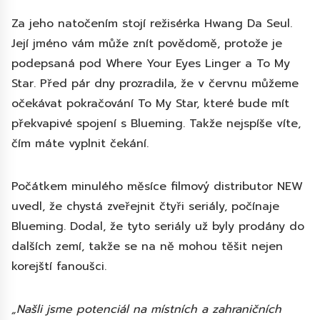
Za jeho natočením stojí režisérka Hwang Da Seul.
Její jméno vám může znít povědomě, protože je
podepsaná pod Where Your Eyes Linger a To My
Star. Před pár dny prozradila, že v červnu můžeme
očekávat pokračování To My Star, které bude mít
překvapivé spojení s Blueming. Takže nejspíše víte,
čím máte vyplnit čekání.
Počátkem minulého měsíce filmový distributor NEW
uvedl, že chystá zveřejnit čtyři seriály, počínaje
Blueming. Dodal, že tyto seriály už byly prodány do
dalších zemí, takže se na ně mohou těšit nejen
korejští fanoušci.
„Našli jsme potenciál na místních a zahraničních