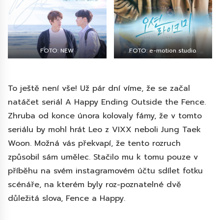
FOTO: NEW
FOTO: e-motion studio
To ještě není vše! Už pár dní víme, že se začal
natáčet seriál A Happy Ending Outside the Fence.
Zhruba od konce února kolovaly fámy, že v tomto
seriálu by mohl hrát Leo z VIXX neboli Jung Taek
Woon. Možná vás překvapí, že tento rozruch
způsobil sám umělec. Stačilo mu k tomu pouze v
příběhu na svém instagramovém účtu sdílet fotku
scénáře, na kterém byly roz-poznatelné dvě
důležitá slova, Fence a Happy.