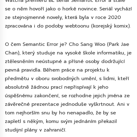
Watcha premiéru BL seriál Semantic Error a stále
se o něm hovoří jako o horké novince. Seriál vychází
ze stejnojmenné novely, která byla v roce 2020
zpracována i do podoby webtoonu (korejský komix).
O čem Semantic Error je? Cho Sang Woo (Park Jae
Chan), který studuje na vysoké škole informatiku, je
ztělesněním neústupné a přísné osoby dodržující
pevná pravidla. Během práce na projektu k
předmětu v oboru svobodných umění, s lidmi, kteří
absolutně žádnou prací nepřispívají k jeho
úspěšnému zakončení, se rozhodne jejich jména ze
závěrečné prezentace jednoduše vyškrtnout. Ani v
tom nejhorším snu by ho nenapadlo, že by se
zapletl s někým, komu svým jednáním překazil
studijní plány v zahraničí.