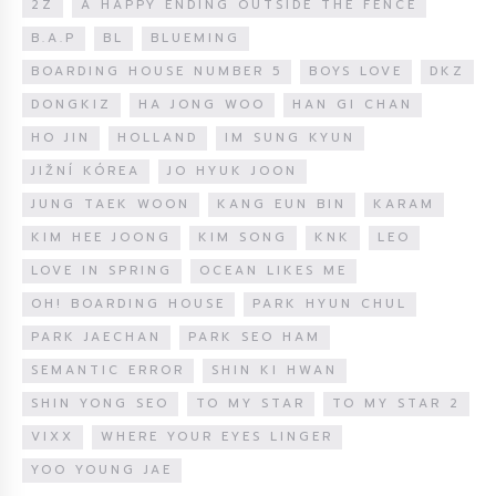
2Z
A HAPPY ENDING OUTSIDE THE FENCE
B.A.P
BL
BLUEMING
BOARDING HOUSE NUMBER 5
BOYS LOVE
DKZ
DONGKIZ
HA JONG WOO
HAN GI CHAN
HO JIN
HOLLAND
IM SUNG KYUN
JIŽNÍ KÓREA
JO HYUK JOON
JUNG TAEK WOON
KANG EUN BIN
KARAM
KIM HEE JOONG
KIM SONG
KNK
LEO
LOVE IN SPRING
OCEAN LIKES ME
OH! BOARDING HOUSE
PARK HYUN CHUL
PARK JAECHAN
PARK SEO HAM
SEMANTIC ERROR
SHIN KI HWAN
SHIN YONG SEO
TO MY STAR
TO MY STAR 2
VIXX
WHERE YOUR EYES LINGER
YOO YOUNG JAE