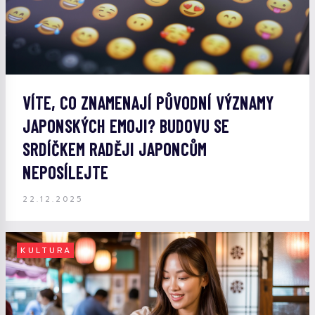
VÍTE, CO ZNAMENAJÍ PŮVODNÍ VÝZNAMY
JAPONSKÝCH EMOJI? BUDOVU SE
SRDÍČKEM RADĚJI JAPONCŮM
NEPOSÍLEJTE
22.12.2025
KULTURA