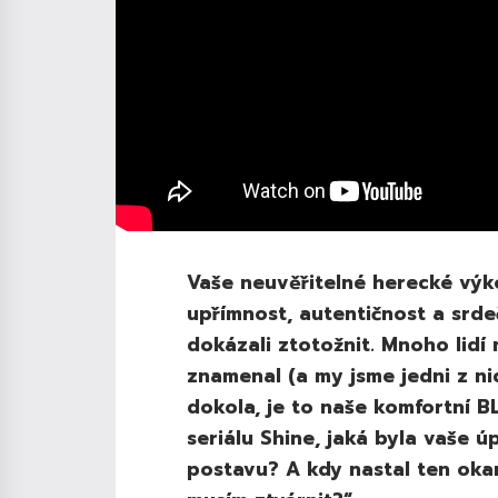
Vaše neuvěřitelné herecké výko
upřímnost, autentičnost a srde
dokázali ztotožnit. Mnoho lidí 
znamenal (a my jsme jedni z n
dokola, je to naše komfortní BL
seriálu Shine, jaká byla vaše ú
postavu? A kdy nastal ten okamž