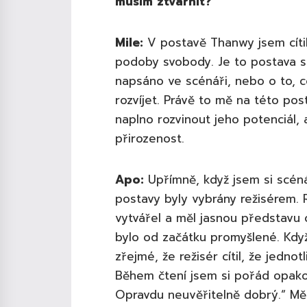
musím ztvárnit?“
Mile:
V postavě Thanwy jsem cítil 
podoby svobody. Je to postava s 
napsáno ve scénáři, nebo o to, c
rozvíjet. Právě to mě na této po
naplno rozvinout jeho potenciál, 
přirozenost.
Apo:
Upřímně, když jsem si scéná
postavy byly vybrány režisérem. 
vytvářel a měl jasnou představu 
bylo od začátku promyšlené. Když
zřejmé, že režisér cítil, že jedno
Během čtení jsem si pořád opakov
Opravdu neuvěřitelně dobrý.“
Mě