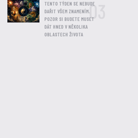
03
TENTO TÝDEN SE NEBUDE
DAŘIT VŠEM ZNAMENÍM.
POZOR SI BUDETE MUSET
DÁT HNED V NĚKOLIKA
OBLASTECH ŽIVOTA