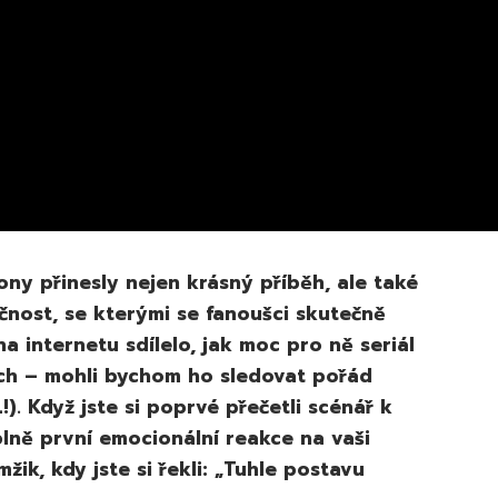
ny přinesly nejen krásný příběh, ale také
čnost, se kterými se fanoušci skutečně
na internetu sdílelo, jak moc pro ně seriál
ich – mohli bychom ho sledovat pořád
!). Když jste si poprvé přečetli scénář k
plně první emocionální reakce na vaši
ik, kdy jste si řekli: „Tuhle postavu