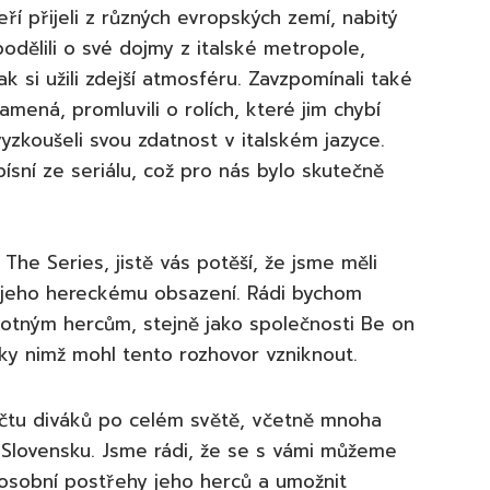
í přijeli z různých evropských zemí, nabitý
dělili o své dojmy z italské metropole,
jak si užili zdejší atmosféru. Zavzpomínali také
amená, promluvili o rolích, které jim chybí
vyzkoušeli svou zdatnost v italském jazyce.
 písní ze seriálu, což pro nás bylo skutečně
The Series, jistě vás potěší, že jsme měli
ek jeho hereckému obsazení. Rádi bychom
motným hercům, stejně jako společnosti Be on
díky nimž mohl tento rozhovor vzniknout.
počtu diváků po celém světě, včetně mnoha
 Slovensku. Jsme rádi, že se s vámi můžeme
 osobní postřehy jeho herců a umožnit