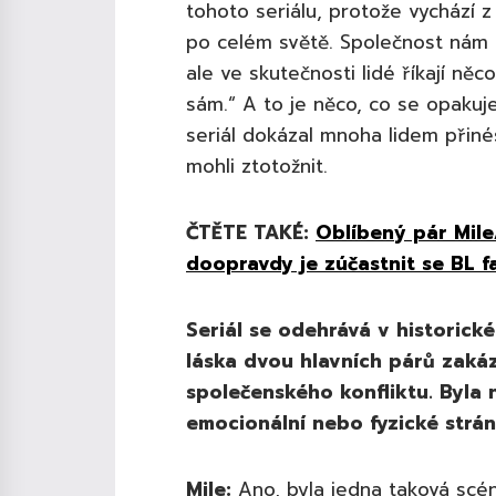
tohoto seriálu, protože vychází z
po celém světě. Společnost nám d
ale ve skutečnosti lidé říkají ně
sám.“ A to je něco, co se opakuj
seriál dokázal mnoha lidem přiné
mohli ztotožnit.
ČTĚTE TAKÉ:
Oblíbený pár Mile
doopravdy je zúčastnit se BL 
Seriál se odehrává v historické
láska dvou hlavních párů zakáz
společenského konfliktu. Byla 
emocionální nebo fyzické strán
Mile:
Ano, byla jedna taková scén