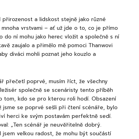
přirozenost a lidskost stejně jako různé
mnoha vrstvami – ať už jde o to, co je přímo
o do ní mohu jako herec vložit a společně s ní
stavě zaujalo a přimělo mě pomoci Thanwovi
aby diváci mohli poznat jeho kouzlo a
ř přečetl poprvé, musím říct, že všechny
Režisér společně se scenáristy tento příběh
o tom, kdo se pro kterou roli hodí. Obsazení
 jsme se poprvé sešli při čtení scénáře, bylo
tliví herci ke svým postavám perfektně sedí.
al: „Ten scénář je neuvěřitelně dobrý.
l jsem velkou radost, že mohu být součástí