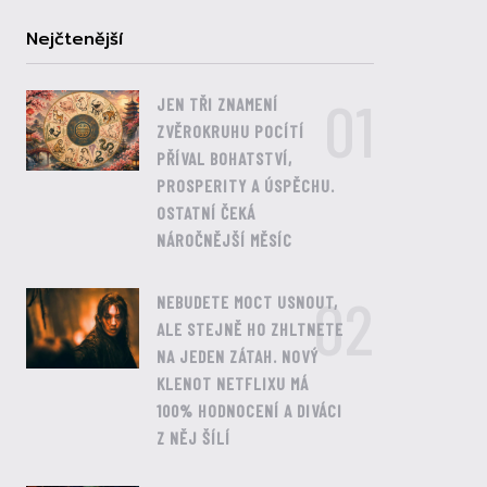
Nejčtenější
01
JEN TŘI ZNAMENÍ
ZVĚROKRUHU POCÍTÍ
PŘÍVAL BOHATSTVÍ,
PROSPERITY A ÚSPĚCHU.
OSTATNÍ ČEKÁ
NÁROČNĚJŠÍ MĚSÍC
02
NEBUDETE MOCT USNOUT,
ALE STEJNĚ HO ZHLTNETE
NA JEDEN ZÁTAH. NOVÝ
KLENOT NETFLIXU MÁ
100% HODNOCENÍ A DIVÁCI
Z NĚJ ŠÍLÍ