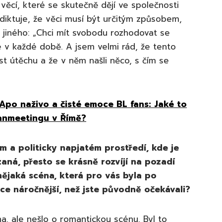
 věcí, které se skutečně dějí ve společnosti
iktuje, že věci musí být určitým způsobem,
co jiného: „Chci mít svobodu rozhodovat se
e v každé době. A jsem velmi rád, že tento
st útěchu a že v něm našli něco, s čím se
Apo naživo a čisté emoce BL fans: Jaké to
fanmeetingu v Římě?
m a politicky napjatém prostředí, kde je
aná, přesto se krásně rozvíjí na pozadí
nějaká scéna, která pro vás byla po
ce náročnější, než jste původně očekávali?
a, ale nešlo o romantickou scénu. Byl to