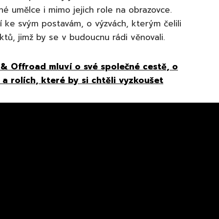
é umělce i mimo jejich role na obrazovce.
ují ke svým postavám, o výzvách, kterým čelili
tů, jimž by se v budoucnu rádi věnovali.
& Offroad mluví o své společné cestě, o
 a rolích, které by si chtěli vyzkoušet