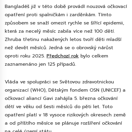
Bangladéš již v této době provádí nouzová očkovací
opatření proti spalničkám i zarděnkám. Tímto
způsobem se snaží omezit rychle se šířící epidemii,
která za necelý měsíc zabila více než 100 dětí.
Zhruba třetinu nakažených letos tvoří děti mladší
než devět měsíců. Jedná se o obrovský nárůst
oproti roku 2025.
Předchozí rok
bylo celkem
zaznamenáno jen 125 případů.
Vláda ve spolupráci se Světovou zdravotnickou
organizací (WHO), Dětským fondem OSN (UNICEF) a
očkovací aliancí Gavi zahájila 5. března očkování
dětí ve věku od šesti měsíců do pěti let. Toto
opatření platí v 18 vysoce rizikových okresech země
a od příštího měsíce se plánuje rozšíření očkování
na celé území státu..