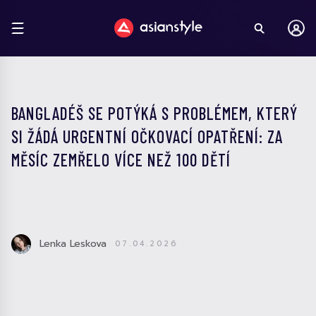
BANGLADÉŠ SE POTÝKÁ S PROBLÉMEM, KTERÝ
SI ŽÁDÁ URGENTNÍ OČKOVACÍ OPATŘENÍ: ZA
MĚSÍC ZEMŘELO VÍCE NEŽ 100 DĚTÍ
Lenka Leskova
07.04.2026