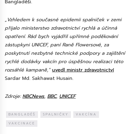
Bangladéši.
„Vzhledem k současné epidemii spalniček v zemi
přijalo ministerstvo zdravotnictví rychlá a účinná
opatření. Rád bych vyjádřil upřímné poděkování
zástupkyni UNICEF, paní Raně Flowersové, za
poskytnutí nezbytné technické podpory a zajištění
rychlé dodávky vakcín pro úspěšnou realizaci této
rozsáhlé kampaně,“
uvedl ministr zdravotnictví
Sardar Md. Sakhawat Husain.
Zdroje:
NBCNews
,
BBC
,
UNICEF
BANGLADÉŠ
SPALNIČKY
VAKCÍNA
VAKCINACE