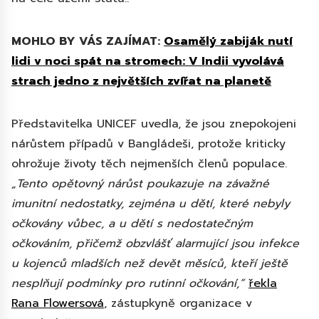
MOHLO BY VÁS ZAJÍMAT:
Osamělý zabiják nutí
lidi v noci spát na stromech: V Indii vyvolává
strach jedno z největších zvířat na planetě
Představitelka UNICEF uvedla, že jsou znepokojeni
nárůstem případů v Bangládeši, protože kriticky
ohrožuje životy těch nejmenších členů populace.
„Tento opětovný nárůst poukazuje na závažné
imunitní nedostatky, zejména u dětí, které nebyly
očkovány vůbec, a u dětí s nedostatečným
očkováním, přičemž obzvlášť alarmující jsou infekce
u kojenců mladších než devět měsíců, kteří ještě
nesplňují podmínky pro rutinní očkování,“
řekla
Rana Flowersová
, zástupkyně organizace v