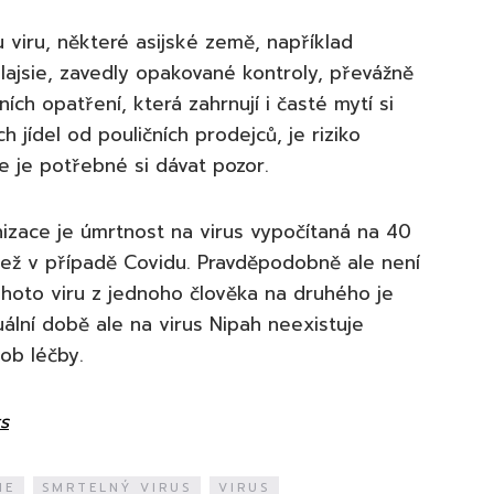
viru, některé asijské země, například
alajsie, zavedly opakované kontroly, převážně
ních opatření, která zahrnují i časté mytí si
jídel od pouličních prodejců, je riziko
le je potřebné si dávat pozor.
izace je úmrtnost na virus vypočítaná na 40
 než v případě Covidu. Pravděpodobně ale není
ohoto viru z jednoho člověka na druhého je
uální době ale na virus Nipah neexistuje
ob léčby.
s
IE
SMRTELNÝ VIRUS
VIRUS