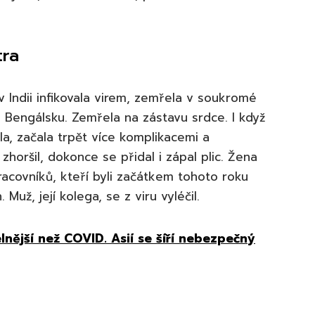
tra
 v Indii infikovala virem, zemřela v soukromé
 Bengálsku. Zemřela na zástavu srdce. I když
la, začala trpět více komplikacemi a
 zhoršil, dokonce se přidal i zápal plic. Žena
racovníků, kteří byli začátkem tohoto roku
 Muž, její kolega, se z viru vyléčil.
lnější než COVID. Asií se šíří nebezpečný