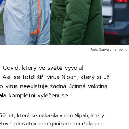
Foto: Canva / halfpoint
l Covid, který ve světě vyvolal
ii se totiž šíří virus Nipah, který si už
to virus neexistuje žádná účinná vakcína
la kompletní vyléčení se.
 let, která se nakazila virem Nipah, který
větové zdravotnické organizace zemřela dne