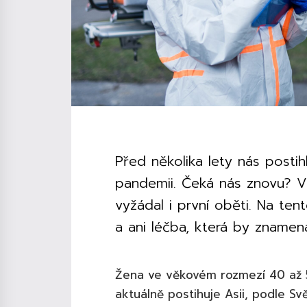
Před několika lety nás postih
pandemii. Čeká nás znovu? V As
vyžádal i první oběti. Na ten
a ani léčba, která by znamena
Žena ve věkovém rozmezí 40 až 50
aktuálně postihuje Asii, podle S