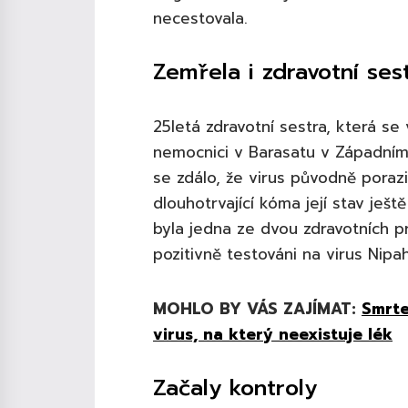
necestovala.
Zemřela i zdravotní ses
25letá zdravotní sestra, která se
nemocnici v Barasatu v Západním
se zdálo, že virus původně porazi
dlouhotrvající kóma její stav ještě
byla jedna ze dvou zdravotních p
pozitivně testováni na virus Nipah.
MOHLO BY VÁS ZAJÍMAT:
Smrte
virus, na který neexistuje lék
Začaly kontroly