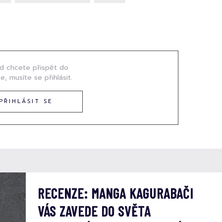
d chcete přispět do
e, musíte se přihlásit.
PŘIHLÁSIT SE
RECENZE: MANGA KAGURABAČI
VÁS ZAVEDE DO SVĚTA