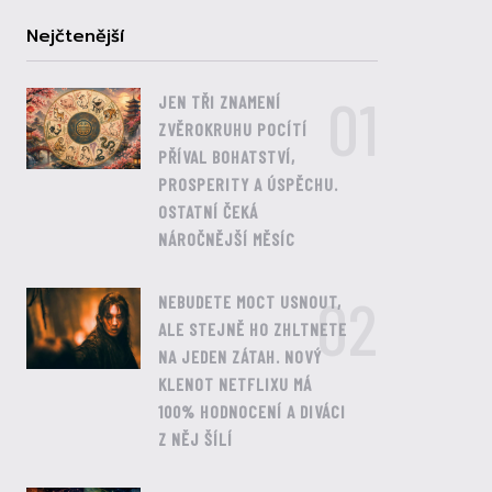
Nejčtenější
01
JEN TŘI ZNAMENÍ
ZVĚROKRUHU POCÍTÍ
PŘÍVAL BOHATSTVÍ,
PROSPERITY A ÚSPĚCHU.
OSTATNÍ ČEKÁ
NÁROČNĚJŠÍ MĚSÍC
02
NEBUDETE MOCT USNOUT,
ALE STEJNĚ HO ZHLTNETE
NA JEDEN ZÁTAH. NOVÝ
KLENOT NETFLIXU MÁ
100% HODNOCENÍ A DIVÁCI
Z NĚJ ŠÍLÍ