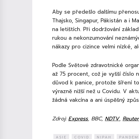
Aby se předešlo dalšímu přenosu 
Thajsko, Singapur, Pákistán a i M
na letištích. Při dodržování základ
rukou a nekonzumování neznámých 
nákazy pro cizince velmi nízké, a
Podle Světové zdravotnické organ
až 75 procent, což je vyšší číslo
důvod k panice, protože šíření t
výrazně nižší než u Covidu. V akt
žádná vakcína a ani úspěšný způs
Zdroj:
Express
, BBC,
NDTV
,
Reuter
ASIE
COVID
NIPAH
PANDEM