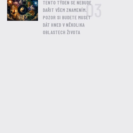
03
TENTO TÝDEN SE NEBUDE
DAŘIT VŠEM ZNAMENÍM.
POZOR SI BUDETE MUSET
DÁT HNED V NĚKOLIKA
OBLASTECH ŽIVOTA