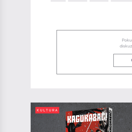
Diskuze
Poku
diskuz
KULTURA