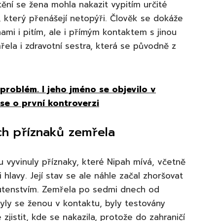
štění se žena mohla nakazit vypitím určité
m, který přenášejí netopýři. Člověk se dokáže
ami i pitím, ale i přímým kontaktem s jinou
la i zdravotní sestra, která se původně z
problém. I jeho jméno se objevilo v
se o první kontroverzi
ch příznaků zemřela
 vyvinuly příznaky, které Nipah mívá, včetně
 hlavy. Její stav se ale náhle začal zhoršovat
hutenstvím. Zemřela po sedmi dnech od
yly se ženou v kontaktu, byly testovány
zjistit, kde se nakazila, protože do zahraničí