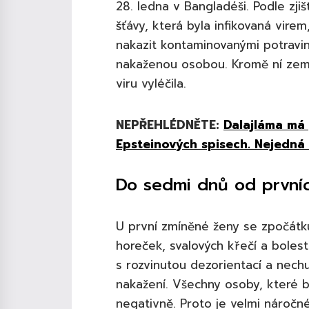
28. ledna v Bangladéši. Podle zji
šťávy, která byla infikovaná vire
nakazit kontaminovanými potravin
nakaženou osobou. Kromě ní zemře
viru vyléčila.
NEPŘEHLÉDNĚTE:
Dalajláma má 
Epsteinových spisech. Nejedná 
Do sedmi dnů od první
U první zmíněné ženy se zpočátku
horeček, svalových křečí a bolesti
s rozvinutou dezorientací a nec
nakažení. Všechny osoby, které b
negativně. Proto je velmi náročné 