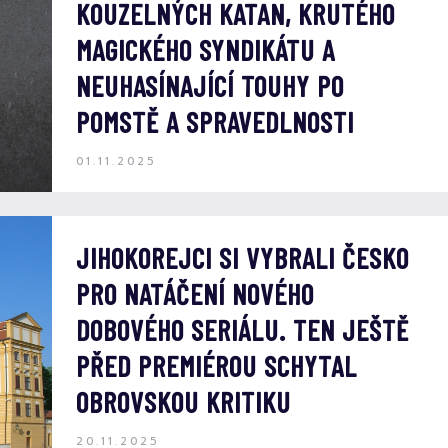
KOUZELNÝCH KATAN, KRUTÉHO
MAGICKÉHO SYNDIKÁTU A
NEUHASÍNAJÍCÍ TOUHY PO
POMSTĚ A SPRAVEDLNOSTI
01.11.2025
JIHOKOREJCI SI VYBRALI ČESKO
PRO NATÁČENÍ NOVÉHO
DOBOVÉHO SERIÁLU. TEN JEŠTĚ
PŘED PREMIÉROU SCHYTAL
OBROVSKOU KRITIKU
20.11.2025