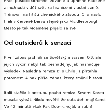
Hráči působili skromně, zdvořile a upřímně nadšeně
z možnosti vidět svět za hranicemi vlastní země.
Trénovali na hřišti chemického závodu ICI a navíc
hráli v červené barvě stejně jako Middlesbrough.
Město je tak víceméně přijalo za své.
Od outsiderů k senzaci
První zápas prohráli se Sovětským svazem 0:3, ale
jejich výkon nebyl tak beznadějný, jak naznačuje
výsledek. Následná remíza 1:1 s Chile již přitáhla
pozornost. A pak přišel zápas, který změnil historii.
Itálii stačila k postupu pouhá remíza. Severní Korea
musela vyhrát. Nikdo nevěřil, že outsideři mají šanci.
Ve 42. minutě však Pak Doo-ik, voják a zubní