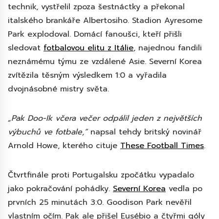
technik, vystřelil zpoza šestnáctky a překonal
italského brankáře Albertosiho. Stadion Ayresome
Park explodoval. Domácí fanoušci, kteří přišli
sledovat
fotbalovou elitu z Itálie
, najednou fandili
neznámému týmu ze vzdálené Asie. Severní Korea
zvítězila těsným výsledkem 1:0 a vyřadila
dvojnásobné mistry světa.
„Pak Doo-Ik včera večer odpálil jeden z největších
výbuchů ve fotbale,“
napsal tehdy britský novinář
Arnold Howe, kterého cituje
These Football Times
.
Čtvrtfinále proti Portugalsku zpočátku vypadalo
jako pokračování pohádky.
Severní Korea
vedla po
prvních 25 minutách 3:0. Goodison Park nevěřil
vlastním očím. Pak ale přišel Eusébio a čtyřmi góly