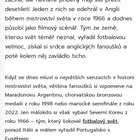
desetiletí. Jeden z nich se odehrál v Anglii
během mistrovství světa v roce 1966 a dodnes
působí jako filmový scénář. Tým ze země,
kterou svět téměř neznal, vyřadil fotbalovou
velmoc, získal si srdce anglických fanoušků a
poté kolem něj zavládlo ticho.
Když se dnes mluví o největších senzacích v historii
mistrovství světa, většina fanoušků si vzpomene na
Maradonovu Argentinu, chorvatskou bronzovou
medaili z roku 1998 nebo marocké semifinále z roku
2022. Jen málokdo si však vybaví Severní Koreu z
roku 1966 – tým, který šokoval
fotbalový svět
,
porazil Itálii a málem vyřadil Portugalsko s
Eusébiem.