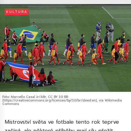
KULTURA
Foto: Marcello Casal Jr/ABr, CC BY 3.0 BR
(https://creativecommons.org/licenses/by/3.0/br/deed.en), via Wikimedia
Commons
Mistrovství světa ve fotbale tento rok teprve
začíná, ale některé příběhy mají sílu přežít