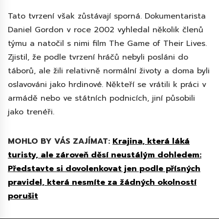
Tato tvrzení však zůstávají sporná. Dokumentarista
Daniel Gordon v roce 2002 vyhledal několik členů
týmu a natočil s nimi film The Game of Their Lives.
Zjistil, že podle tvrzení hráčů nebyli posláni do
táborů, ale žili relativně normální životy a doma byli
oslavováni jako hrdinové. Někteří se vrátili k práci v
armádě nebo ve státních podnicích, jiní působili
jako trenéři.
MOHLO BY VÁS ZAJÍMAT:
Krajina, která láká
turisty, ale zároveň děsí neustálým dohledem:
Představte si dovolenkovat jen podle přísných
pravidel, která nesmíte za žádných okolností
porušit