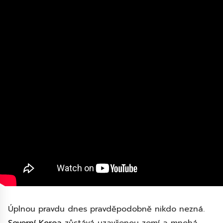
Úplnou pravdu dnes pravděpodobně nikdo nezná.
Severní Korea
zůstává uzavřenou zemí a mnohá