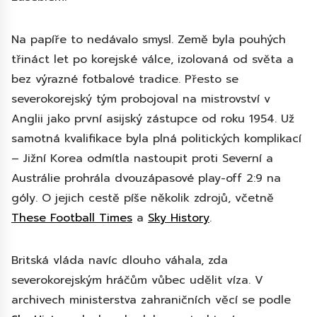
Na papíře to nedávalo smysl. Země byla pouhých
třináct let po korejské válce, izolovaná od světa a
bez výrazné fotbalové tradice. Přesto se
severokorejský tým probojoval na mistrovství v
Anglii jako první asijský zástupce od roku 1954. Už
samotná kvalifikace byla plná politických komplikací
– Jižní Korea odmítla nastoupit proti Severní a
Austrálie prohrála dvouzápasové play-off 2:9 na
góly. O jejich cestě píše několik zdrojů, včetně
These Football Times
a
Sky History
.
Britská vláda navíc dlouho váhala, zda
severokorejským hráčům vůbec udělit víza. V
archivech ministerstva zahraničních věcí se podle