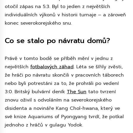
otočil zápas na 5:3. Byl to jeden z největších
individuálních výkonů v historii turnaje – a zároveň
konec severokorejského snu.
Co se stalo po návratu domů?
Právě v tomto bodě se příběh mění v jednu z
největších
fotbalových záhad
. Léta se šířily zvěsti,
že hráči po návratu skončili v pracovních táborech
nebo byli potrestáni za to, že prohráli po vedení
3:0. Britský bulvární deník
The Sun
tato tvrzení
znovu oživil s odvoláním na severokorejského
disidenta a novináře Kang Chol-hwana, který ve
své knize Aquariums of Pyongyang tvrdí, že potkal
jednoho z hráčů v gulagu Yodok.