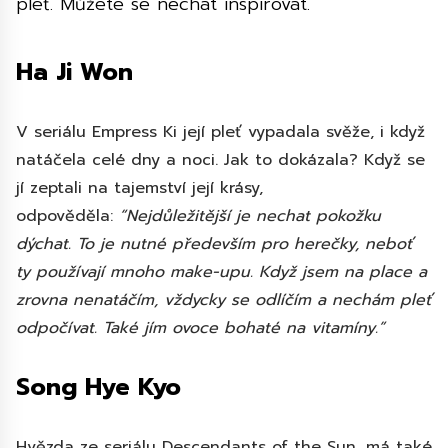
pleť. Můžete se nechat inspirovat.
Ha Ji Won
V seriálu Empress Ki její pleť vypadala svěže, i když
natáčela celé dny a noci. Jak to dokázala? Když se
jí zeptali na tajemství její krásy,
odpověděla:
“Nejdůležitější je nechat pokožku
dýchat. To je nutné především pro herečky, neboť
ty používají mnoho make-upu. Když jsem na place a
zrovna nenatáčím, vždycky se odlíčím a nechám pleť
odpočívat. Také jím ovoce bohaté na vitamíny.”
Song Hye Kyo
Hvězda ze seriálu Descendants of the Sun, má také