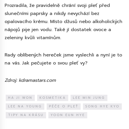
Prozradila, že pravidelně chrání svoji pleť před
slunečními paprsky a nikdy nevychází bez
opalovacího krému. Místo džusů nebo alkoholických
nápojů pije jen vodu. Také jí dostatek ovoce a
zeleniny kvůli vitamínům.
Rady oblíbených hereček jsme vyslechli a nyní je to
na vás. Jak pečujete o svou pleť vy?
Zdroj: kdramastars.com
HA JI WON
KOSMETIKA
LEE MIN JUNG
LEE NA YOUNG
PÉČE O PLEŤ
SONG HYE KYO
TIPY NA KRÁSU
YOON EUN HYE