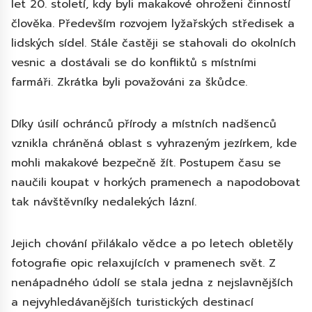
let 20. století, kdy byli makakové ohroženi činností
člověka. Především rozvojem lyžařských středisek a
lidských sídel. Stále častěji se stahovali do okolních
vesnic a dostávali se do konfliktů s místními
farmáři. Zkrátka byli považováni za škůdce.
Díky úsilí ochránců přírody a místních nadšenců
vznikla chráněná oblast s vyhrazeným jezírkem, kde
mohli makakové bezpečně žít. Postupem času se
naučili koupat v horkých pramenech a napodobovat
tak návštěvníky nedalekých lázní.
Jejich chování přilákalo vědce a po letech obletěly
fotografie opic relaxujících v pramenech svět. Z
nenápadného údolí se stala jedna z nejslavnějších
a nejvyhledávanějších turistických destinací