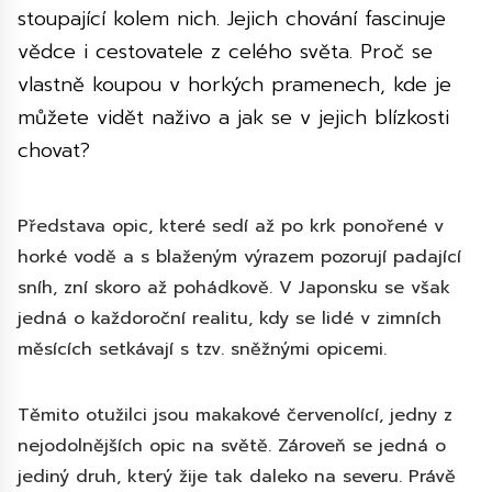
stoupající kolem nich. Jejich chování fascinuje
vědce i cestovatele z celého světa. Proč se
vlastně koupou v horkých pramenech, kde je
můžete vidět naživo a jak se v jejich blízkosti
chovat?
Představa opic, které sedí až po krk ponořené v
horké vodě a s blaženým výrazem pozorují padající
sníh, zní skoro až pohádkově. V Japonsku se však
jedná o každoroční realitu, kdy se lidé v zimních
měsících setkávají s tzv. sněžnými opicemi.
Těmito otužilci jsou makakové červenolící, jedny z
nejodolnějších opic na světě. Zároveň se jedná o
jediný druh, který žije tak daleko na severu. Právě