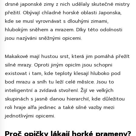
drsné japonské zimy z nich udělaly skutečné mistry
přežití. Obývají chladné horské oblasti Japonska,
kde se musí vyrovnávat s dlouhými zimami,
hlubokým sněhem a mrazem. Díky této odolnosti
jsou nazýváni sněžnými opicemi.
Makakové mají hustou srst, která jim pomáhá přežít
silné mrazy. Oproti jiným opicím jsou schopni
existovat i tam, kde teploty klesají hluboko pod
bod mrazu a sníh tu leží celé měsíce. Jsou to
inteligentní a zvídavá stvoření. Žijí ve velkých
skupinách s jasně danou hierarchií, kde důležitou
roli hraje alfa jedinec a také silné vazby mezi
jednotlivými opicemi.
Proč opičky lákají horké prameny?