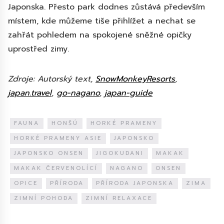
Japonska. Přesto park dodnes zůstává především
místem, kde můžeme tiše přihlížet a nechat se
zahřát pohledem na spokojené sněžné opičky
uprostřed zimy.
Zdroje: Autorský text,
SnowMonkeyResorts
,
japan.travel
,
go-nagano
,
japan-guide
FAUNA
HONŠÚ
HORKÉ PRAMENY
HORKÉ PRAMENY ASIE
JAPONSKO
JAPONSKO ONSEN
JIGOKUDANI
MAKAK
MAKAK ČERVENOLÍCÍ
NAGANO
ONSEN
OPICE
PŘÍRODA
PŘÍRODA JAPONSKA
ZIMA
ZIMNÍ POHODA
ZIMNÍ RELAXACE