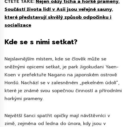
ČTĚTE TAKÉ:
Nejen oázy ticha a horké prameny.
Součástí života lidí v Asii jsou veřejné sauny,
které představují skvělý způsob odpočinku i
socializace
Kde se s nimi setkat?
Nejslavnějším místem, kde se člověk může se
sněžnými opicemi setkat, je park Jigokudani Yaen-
Koen v prefektuře Nagano na japonském ostrově
Honšú. Nachází se v zalesněném „pekelném údolí“,
které je známé svou sopečnou činností a přírodními
horkými prameny.
Největší šanci spatřit opičky mají návštěvníci v
zimě, zejména od ledna do února, kdy jsou v