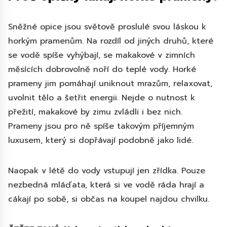
Sněžné opice jsou světově proslulé svou láskou k
horkým pramenům. Na rozdíl od jiných druhů, které
se vodě spíše vyhýbají, se makakové v zimních
měsících dobrovolně noří do teplé vody. Horké
prameny jim pomáhají uniknout mrazům, relaxovat,
uvolnit tělo a šetřit energii. Nejde o nutnost k
přežití, makakové by zimu zvládli i bez nich.
Prameny jsou pro ně spíše takovým příjemným
luxusem, který si dopřávají podobně jako lidé.
Naopak v létě do vody vstupují jen zřídka. Pouze
nezbedná mláďata, která si ve vodě ráda hrají a
cákají po sobě, si občas na koupel najdou chvilku.