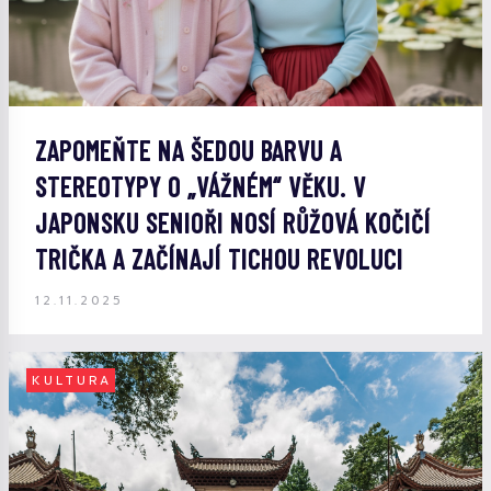
ZAPOMEŇTE NA ŠEDOU BARVU A
STEREOTYPY O „VÁŽNÉM“ VĚKU. V
JAPONSKU SENIOŘI NOSÍ RŮŽOVÁ KOČIČÍ
TRIČKA A ZAČÍNAJÍ TICHOU REVOLUCI
12.11.2025
KULTURA