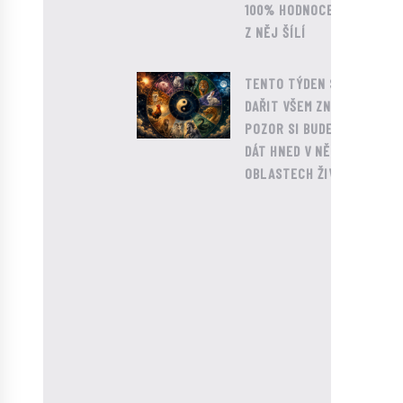
100% HODNOCENÍ A DIVÁCI
SE
Z NĚJ ŠÍLÍ
NĚKDY
JAKO
0
TENTO TÝDEN SE NEBUDE
DAŘIT VŠEM ZNAMENÍM.
STAROMÓDNÍ
POZOR SI BUDETE MUSET
STAŘÍK?
DÁT HNED V NĚKOLIKA
OBLASTECH ŽIVOTA
06.05.2023
HUDBA
BEOMGYU
A
TAEHYUN:
Z
POČÁTKU