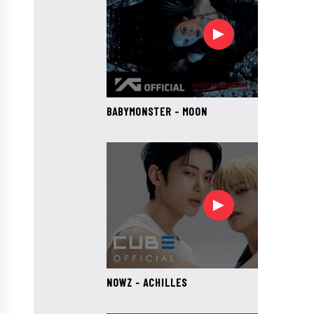
ABY
K-
POP
ZMIZEL,
BABYMONSTER - MOON
PROTOŽE
VĚŘÍ,
ŽE
JE
TO
JEN
MÓDNÍ
NOWZ - ACHILLES
VÝSTŘELEK