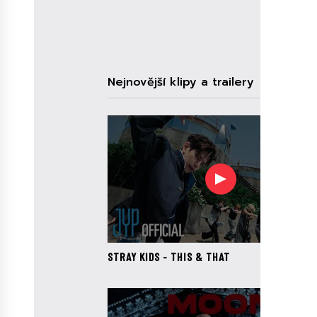
Nejnovější klipy a trailery
HUDBA
V
AMERICKÉM
HUDEBNÍM
PRŮMYSLU
SI
STÁLE
HODNĚ
STRAY KIDS - THIS & THAT
LIDÍ
PŘEJE,