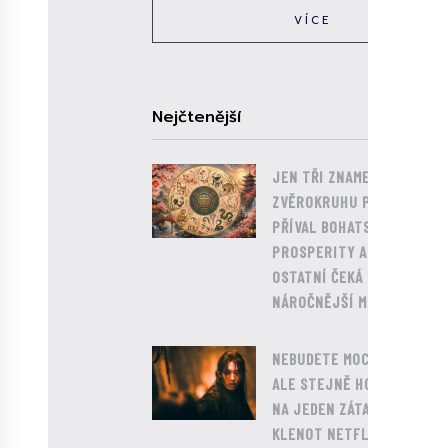
05.06.2024
VÍCE
HUDBA
KOLIK
Nejčtenější
TOHO
DOKÁŽE
JEN TŘI ZNAMENÍ
ZVĚROKRUHU POCÍTÍ
SUNWOO
PŘÍVAL BOHATSTVÍ,
Z
PROSPERITY A ÚSPĚCHU.
OSTATNÍ ČEKÁ
THE
NÁROČNĚJŠÍ MĚSÍC
BOYZ
VYPÍT
0
NEBUDETE MOCT USNOUT,
ALE STEJNĚ HO ZHLTNETE
A
NA JEDEN ZÁTAH. NOVÝ
CÍTIL
KLENOT NETFLIXU MÁ