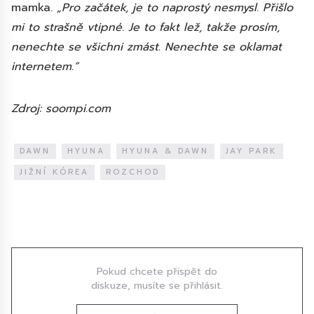
mamka.
„Pro začátek, je to naprostý nesmysl. Přišlo
mi to strašně vtipné. Je to fakt lež, takže prosím,
nenechte se všichni zmást. Nenechte se oklamat
internetem.“
Zdroj: soompi.com
DAWN
HYUNA
HYUNA & DAWN
JAY PARK
JIŽNÍ KÓREA
ROZCHOD
Diskuze
Pokud chcete přispět do
diskuze, musíte se přihlásit.