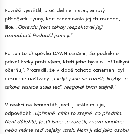
Rovněž vysvětlil, proč dal na instagramový
příspěvek Hyuny, kde oznamovala jejich rozchod,
like.
„Opravdu jsem tehdy respektoval její
rozhodnutí. Podpořil jsem ji.“
Po tomto příspěvku DAWN oznámil, že podnikne
právní kroky proti všem, kteří jeho bývalou přítelkyni
očerňují. Prozradil, že v době tohoto oznámení byl
nesmírně naštvaný.
„I když jsme se rozešli, kdyby se
taková situace stala teď, reagoval bych stejně.“
V reakci na komentář, jestli ji stále miluje,
odpověděl:
„Upřímně, cítím to stejné, co předtím.
Není důležité, jestli jsme se rozešli, znovu randíme
nebo máme teď nějaký vztah. Mám ji rád jako osobu