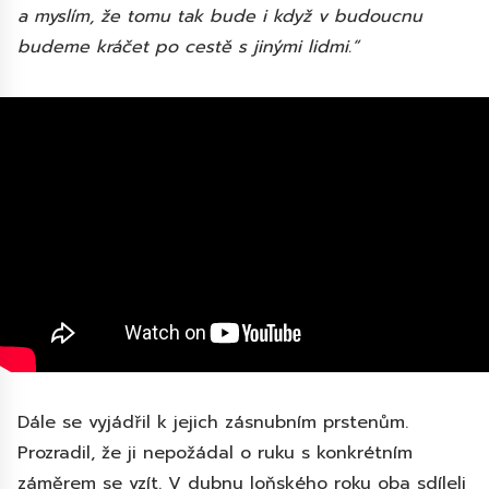
a myslím, že tomu tak bude i když v budoucnu
budeme kráčet po cestě s jinými lidmi.“
Dále se vyjádřil k jejich zásnubním prstenům.
Prozradil, že ji nepožádal o ruku s konkrétním
záměrem se vzít. V dubnu loňského roku oba sdíleli