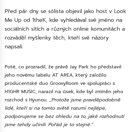
Před pár dny se sólista objevil jako host v Look
Me Up od 1theK, kde vyhledával své jméno na
sociálních sítích a různých online komunitách a
rozváděl myšlenky těch, kteří své názory
napsali.
Poté, co prozradil, že právě Jay Park ho představil
jeho novému labelu AT AREA, který založilo
producentské duo GroovyRoom ve spolupráci s
H1GHR MUSIC, narazil na úsek, kde byl zmíněn jeho
rozchod s Hyunou.
„Protože jsme pravděpodobně
lidé, kteří si na tomto světě rozumí nejlépe,
podporujeme se bez ohledu na to, jaké rozhodnutí
jsme tehdy učinili. Pořád je to stejné.“