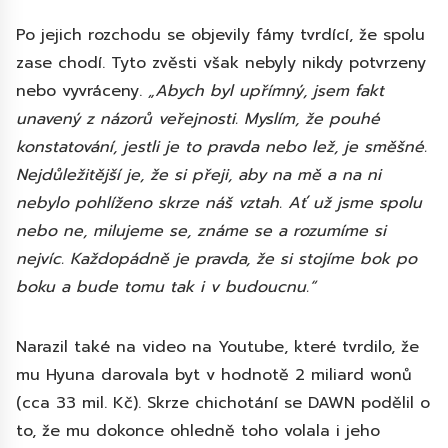
Po jejich rozchodu se objevily fámy tvrdící, že spolu
zase chodí. Tyto zvěsti však nebyly nikdy potvrzeny
nebo vyvráceny.
„Abych byl upřímný, jsem fakt
unavený z názorů veřejnosti. Myslím, že pouhé
konstatování, jestli je to pravda nebo lež, je směšné.
Nejdůležitější je, že si přeji, aby na mě a na ni
nebylo pohlíženo skrze náš vztah. Ať už jsme spolu
nebo ne, milujeme se, známe se a rozumíme si
nejvíc. Každopádně je pravda, že si stojíme bok po
boku a bude tomu tak i v budoucnu.“
Narazil také na video na Youtube, které tvrdilo, že
mu Hyuna darovala byt v hodnotě 2 miliard wonů
(cca 33 mil. Kč). Skrze chichotání se DAWN podělil o
to, že mu dokonce ohledně toho volala i jeho