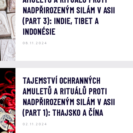
NADPŘIROZENÝM SILÁM V ASII
(PART 3): INDIE, TIBET A
INDONÉSIE
08.11.2024
TAJEMSTVÍ OCHRANNÝCH
AMULETŮ A RITUÁLŮ PROTI
NADPŘIROZENÝM SILÁM V ASII
(PART 1): THAJSKO A ČÍNA
02.11.2024