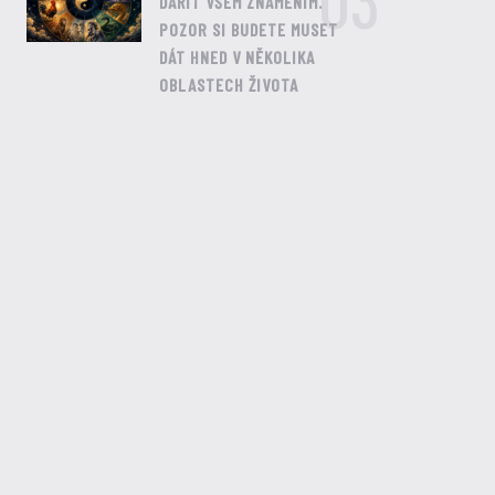
03
DAŘIT VŠEM ZNAMENÍM.
POZOR SI BUDETE MUSET
DÁT HNED V NĚKOLIKA
OBLASTECH ŽIVOTA