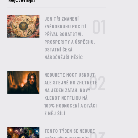
Nejčtenější
01
JEN TŘI ZNAMENÍ
ZVĚROKRUHU POCÍTÍ
PŘÍVAL BOHATSTVÍ,
PROSPERITY A ÚSPĚCHU.
OSTATNÍ ČEKÁ
NÁROČNĚJŠÍ MĚSÍC
02
NEBUDETE MOCT USNOUT,
ALE STEJNĚ HO ZHLTNETE
NA JEDEN ZÁTAH. NOVÝ
KLENOT NETFLIXU MÁ
100% HODNOCENÍ A DIVÁCI
Z NĚJ ŠÍLÍ
TENTO TÝDEN SE NEBUDE