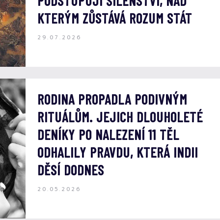
PODSTUPUJÍ ŠÍLENSTVÍ, NAD
KTERÝM ZŮSTÁVÁ ROZUM STÁT
29.07.2026
RODINA PROPADLA PODIVNÝM
RITUÁLŮM. JEJICH DLOUHOLETÉ
DENÍKY PO NALEZENÍ 11 TĚL
ODHALILY PRAVDU, KTERÁ INDII
DĚSÍ DODNES
20.05.2026