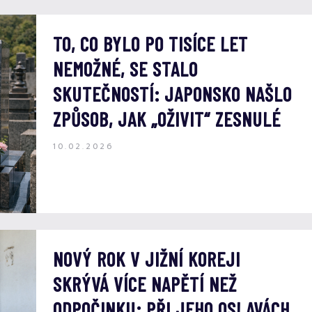
TO, CO BYLO PO TISÍCE LET
NEMOŽNÉ, SE STALO
SKUTEČNOSTÍ: JAPONSKO NAŠLO
ZPŮSOB, JAK „OŽIVIT“ ZESNULÉ
10.02.2026
NOVÝ ROK V JIŽNÍ KOREJI
SKRÝVÁ VÍCE NAPĚTÍ NEŽ
ODPOČINKU: PŘI JEHO OSLAVÁCH