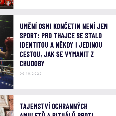
UMĚNÍ OSMI KONČETIN NENÍ JEN
SPORT: PRO THAJCE SE STALO
IDENTITOU A NĚKDY I JEDINOU
CESTOU, JAK SE VYMANIT Z
CHUDOBY
06.10.2025
TAJEMSTVÍ OCHRANNÝCH
AMULETŮ A RITUÁLŮ PROTI