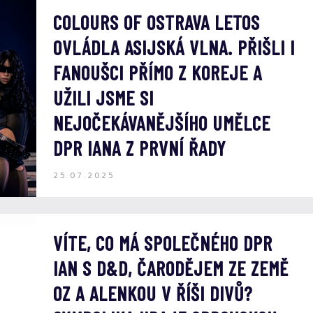
COLOURS OF OSTRAVA LETOS
OVLÁDLA ASIJSKÁ VLNA. PŘIŠLI I
FANOUŠCI PŘÍMO Z KOREJE A
UŽILI JSME SI
NEJOČEKÁVANĚJŠÍHO UMĚLCE
DPR IANA Z PRVNÍ ŘADY
25.07.2025
VÍTE, CO MÁ SPOLEČNÉHO DPR
IAN S D&D, ČARODĚJEM ZE ZEMĚ
OZ A ALENKOU V ŘÍŠI DIVŮ?