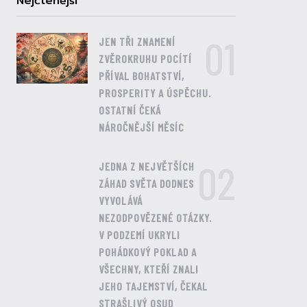
Nejčtenější
01
JEN TŘI ZNAMENÍ
ZVĚROKRUHU POCÍTÍ
PŘÍVAL BOHATSTVÍ,
PROSPERITY A ÚSPĚCHU.
OSTATNÍ ČEKÁ
NÁROČNĚJŠÍ MĚSÍC
02
JEDNA Z NEJVĚTŠÍCH
ZÁHAD SVĚTA DODNES
VYVOLÁVÁ
NEZODPOVĚZENÉ OTÁZKY.
V PODZEMÍ UKRYLI
POHÁDKOVÝ POKLAD A
VŠECHNY, KTEŘÍ ZNALI
JEHO TAJEMSTVÍ, ČEKAL
STRAŠLIVÝ OSUD