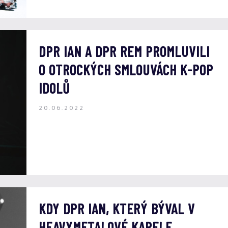
DPR IAN A DPR REM PROMLUVILI
O OTROCKÝCH SMLOUVÁCH K-POP
IDOLŮ
20.06.2022
KDY DPR IAN, KTERÝ BÝVAL V
HEAVYMETALOVÉ KAPELE,