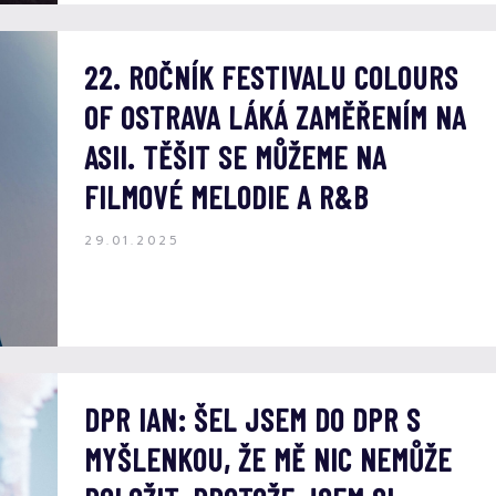
22. ROČNÍK FESTIVALU COLOURS
OF OSTRAVA LÁKÁ ZAMĚŘENÍM NA
ASII. TĚŠIT SE MŮŽEME NA
FILMOVÉ MELODIE A R&B
29.01.2025
DPR IAN: ŠEL JSEM DO DPR S
MYŠLENKOU, ŽE MĚ NIC NEMŮŽE