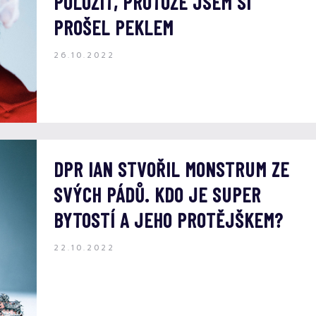
POLOŽIT, PROTOŽE JSEM SI
PROŠEL PEKLEM
26.10.2022
DPR IAN STVOŘIL MONSTRUM ZE
SVÝCH PÁDŮ. KDO JE SUPER
BYTOSTÍ A JEHO PROTĚJŠKEM?
22.10.2022