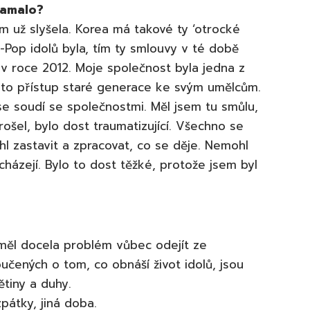
lamalo?
tom už slyšela. Korea má takové ty ‘otrocké
-Pop idolů byla, tím ty smlouvy v té době
 v roce 2012. Moje společnost byla jedna z
ento přístup staré generace ke svým umělcům.
 se soudí se společnostmi. Měl jsem tu smůlu,
prošel, bylo dost traumatizující. Všechno se
hl zastavit a zpracovat, co se děje. Nemohl
házejí. Bylo to dost těžké, protože jsem byl
měl docela problém vůbec odejít ze
oučených o tom, co obnáší život idolů, jsou
ětiny a duhy.
zpátky, jiná doba.