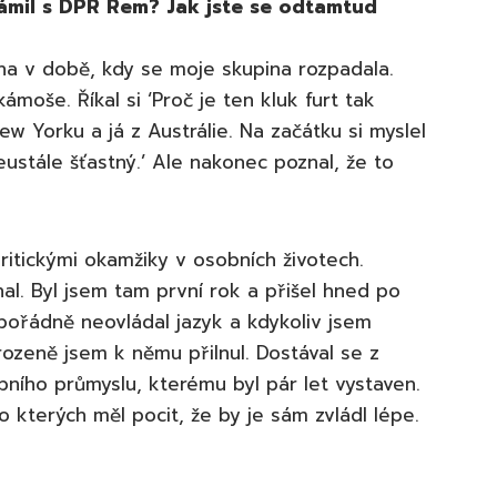
námil s DPR Rem? Jak jste se odtamtud
vna v době, kdy se moje skupina rozpadala.
moše. Říkal si ‘Proč je ten kluk furt tak
ew Yorku a já z Austrálie. Na začátku si myslel
ustále šťastný.’ Ale nakonec poznal, že to
ritickými okamžiky v osobních životech.
al. Byl jsem tam první rok a přišel hned po
pořádně neovládal jazyk a kdykoliv jsem
irozeně jsem k němu přilnul. Dostával se z
ního průmyslu, kterému byl pár let vystaven.
o kterých měl pocit, že by je sám zvládl lépe.