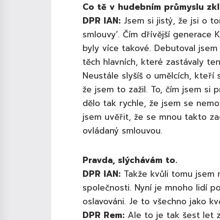
Co tě v hudebním průmyslu zk
DPR IAN:
Jsem si jistý, že jsi o 
smlouvy’. Čím dřívější generace K
byly více takové. Debutoval jsem
těch hlavních, které zastávaly t
Neustále slyšíš o umělcích, kteří
že jsem to zažil. To, čím jsem si 
dělo tak rychle, že jsem se nemo
jsem uvěřit, že se mnou takto zac
ovládaný smlouvou.
Pravda, slýchávám to.
DPR IAN:
Takže kvůli tomu jsem 
společnosti. Nyní je mnoho lidí p
oslavováni. Je to všechno jako kv
DPR Rem:
Ale to je tak šest let 