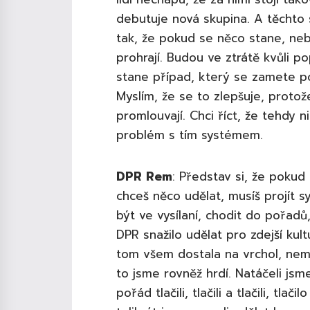
debutuje nová skupina. A těchto 
tak, že pokud se něco stane, neb
prohrají. Budou ve ztrátě kvůli p
stane případ, který se zamete p
Myslím, že se to zlepšuje, protož
promlouvají. Chci říct, že tehdy 
problém s tím systémem.
DPR Rem
: Představ si, že pokud
chceš něco udělat, musíš projít 
být ve vysílaní, chodit do pořadů
DPR snažilo udělat pro zdejší kul
tom všem dostala na vrchol, nem
to jsme rovněž hrdí. Natáčeli js
pořád tlačili, tlačili a tlačili, tlači