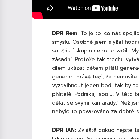
DPR Rem:
To je to, co nás spoji
smyslu. Osobně jsem slyšel hodně
součástí skupin nebo to zažili. My
zásadní. Protože tak trochu vyt
cílem ukázat dětem příští genera
generaci právě teď, že nemusíte 
vyzdvihnout jeden bod, tak by to
přátelé. Podnikají spolu. V této 
dělat se svými kamarády.’ Než jsm
nebylo to považováno za dobré s
DPR IAN:
Zvláště pokud nejste t
lidi nechápu, že za nimi stojí tak