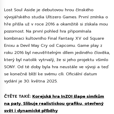
Lost Soul Aside je debutovou hrou čínského
vývojářského studia Ultizero Games. První zmínka o
hře přišla už v roce 2016 a okamžitě si získala mou
pozornost. Na první pohled hra připomínala
kombinaci kultovního Final Fantasy XV od Square
Enixu a Devil May Cry od Capcomu. Game play z
roku 2016 byl neuvěřitelným dílem jediného člověka,
který byl natolik vytrvalý, že si jeho projektu všimlo
SONY. Od té doby byla hra neustále ve vývoji a teď
se konečně blíží ke svému cíli. Oficiální datum
vydání je 30. května 2025.
ČTĚTE TAKÉ:
Korejská hra InZOI šlape simíkům
na paty. Slibuje realistickou grafiku, otevřený
svět i dynamické příběhy