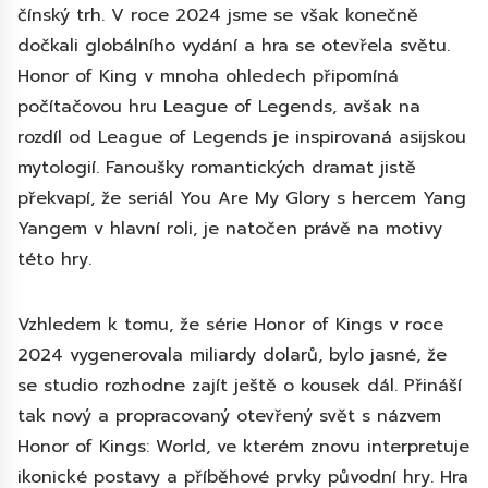
čínský trh. V roce 2024 jsme se však konečně
dočkali globálního vydání a hra se otevřela světu.
Honor of King v mnoha ohledech připomíná
počítačovou hru League of Legends, avšak na
rozdíl od League of Legends je inspirovaná asijskou
mytologií. Fanoušky romantických dramat jistě
překvapí, že seriál You Are My Glory s hercem Yang
Yangem v hlavní roli, je natočen právě na motivy
této hry.
Vzhledem k tomu, že série Honor of Kings v roce
2024 vygenerovala miliardy dolarů, bylo jasné, že
se studio rozhodne zajít ještě o kousek dál. Přináší
tak nový a propracovaný otevřený svět s názvem
Honor of Kings: World, ve kterém znovu interpretuje
ikonické postavy a příběhové prvky původní hry. Hra