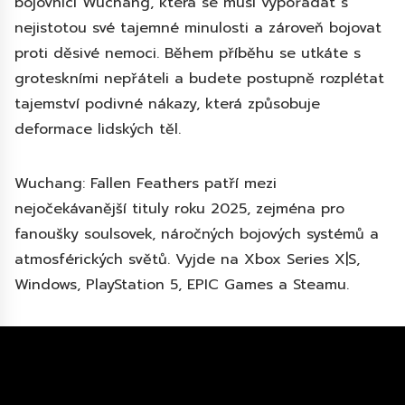
bojovnicí Wuchang, která se musí vypořádat s
nejistotou své tajemné minulosti a zároveň bojovat
proti děsivé nemoci. Během příběhu se utkáte s
groteskními nepřáteli a budete postupně rozplétat
tajemství podivné nákazy, která způsobuje
deformace lidských těl.
Wuchang: Fallen Feathers patří mezi
nejočekávanější tituly roku 2025, zejména pro
fanoušky soulsovek, náročných bojových systémů a
atmosférických světů. Vyjde na Xbox Series X|S,
Windows, PlayStation 5, EPIC Games a Steamu.