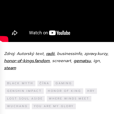
Zdroj: Autorský text,
radii
, businessinfo, zpravy.kurzy,
honor-of-kings.fandom
, screenart,
gematsu,
ign,
steam
BLACK MYTH
ČÍNA
GAMING
GENSHIN IMPACT
HONOR OF KING
HRY
LOST SOUL ASIDE
WHERE WINDS MEET
WUCHANG
YOU ARE MY GLORY