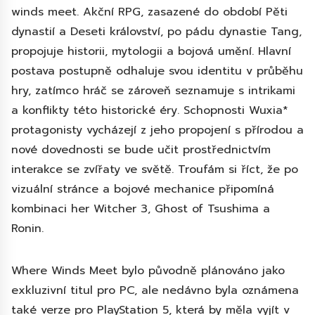
winds meet. Akční RPG, zasazené do období Pěti
dynastií a Deseti království, po pádu dynastie Tang,
propojuje historii, mytologii a bojová umění. Hlavní
postava postupně odhaluje svou identitu v průběhu
hry, zatímco hráč se zároveň seznamuje s intrikami
a konflikty této historické éry. Schopnosti Wuxia*
protagonisty vycházejí z jeho propojení s přírodou a
nové dovednosti se bude učit prostřednictvím
interakce se zvířaty ve světě. Troufám si říct, že po
vizuální stránce a bojové mechanice připomíná
kombinaci her Witcher 3, Ghost of Tsushima a
Ronin.
Where Winds Meet bylo původně plánováno jako
exkluzivní titul pro PC, ale nedávno byla oznámena
také verze pro PlayStation 5, která by měla vyjít v