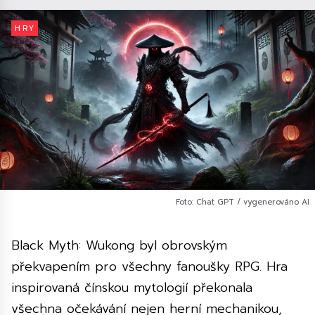
HRY
Foto: Chat GPT / vygenerováno AI
Black Myth: Wukong byl obrovským
překvapením pro všechny fanoušky RPG. Hra
inspirovaná čínskou mytologií překonala
všechna očekávání nejen herní mechanikou,