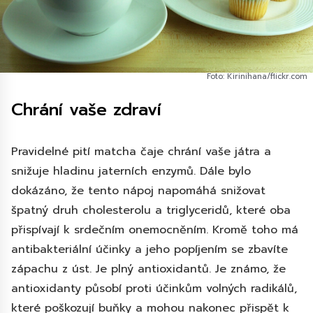
Foto: Kirinihana/flickr.com
Chrání vaše zdraví
Pravidelné pití matcha čaje chrání vaše játra a
snižuje hladinu jaterních enzymů. Dále bylo
dokázáno, že tento nápoj napomáhá snižovat
špatný druh cholesterolu a triglyceridů, které oba
přispívají k srdečním onemocněním. Kromě toho má
antibakteriální účinky a jeho popíjením se zbavíte
zápachu z úst. Je plný antioxidantů. Je známo, že
antioxidanty působí proti účinkům volných radikálů,
které poškozují buňky a mohou nakonec přispět k