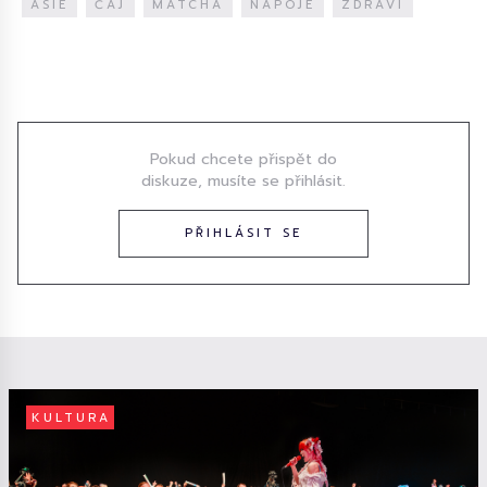
ASIE
ČAJ
MATCHA
NÁPOJE
ZDRAVÍ
Diskuze
Pokud chcete přispět do
diskuze, musíte se přihlásit.
PŘIHLÁSIT SE
KULTURA