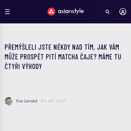
PŘEMÝŠLELI JSTE NĚKDY NAD TÍM, JAK VÁM
MŮŽE PROSPĚT PITÍ MATCHA ČAJE? MÁME TU
ČTYŘI VÝHODY
Eva Lenská
02.08.2021