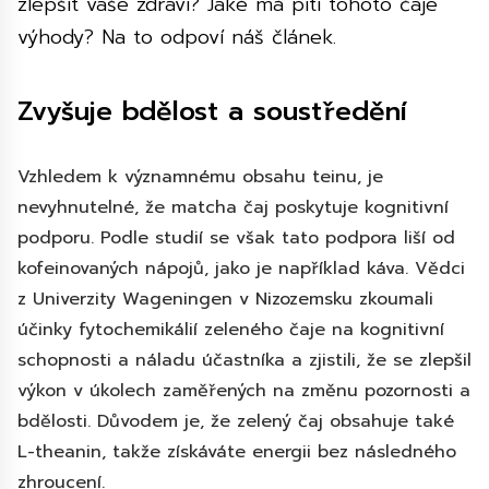
zlepšit vaše zdraví? Jaké má pití tohoto čaje
výhody? Na to odpoví náš článek.
Zvyšuje bdělost a soustředění
Vzhledem k významnému obsahu teinu, je
nevyhnutelné, že matcha čaj poskytuje kognitivní
podporu. Podle studií se však tato podpora liší od
kofeinovaných nápojů, jako je například káva. Vědci
z Univerzity Wageningen v Nizozemsku zkoumali
účinky fytochemikálií zeleného čaje na kognitivní
schopnosti a náladu účastníka a zjistili, že se zlepšil
výkon v úkolech zaměřených na změnu pozornosti a
bdělosti. Důvodem je, že zelený čaj obsahuje také
L-theanin, takže získáváte energii bez následného
zhroucení.