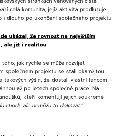
ouškovských stránkách věnovaných čistě
í celá komunita, jejíž aktivita prodlužuje
to i dlouho po ukončení společného projektu.
de ukázal, že rovnost na největším
 ale již i realitou
 toho, jak rychle se může rozvíjet
ém společném projektu se stali okamžitou
a takových výšin, že dostali vlastní fancom –
sáhnou až po letech společné práce. Na
fanoušků, kteří komentují jejich soukromé
lu chodí, ale nemůžu to dokázat.“