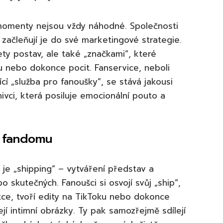
 momenty nejsou vždy náhodné. Společnosti
 začleňují je do své marketingové strategie.
rety postav, ale také „značkami“, které
ru nebo dokonce pocit. Fanservice, neboli
cí „služba pro fanoušky”, se stává jakousi
znivci, která posiluje emocionální pouto a
a fandomu
 je „shipping“ – vytváření představ a
o skutečných. Fanoušci si osvojí svůj „ship“,
fikce, tvoří edity na TikToku nebo dokonce
í intimní obrázky. Ty pak samozřejmě sdílejí