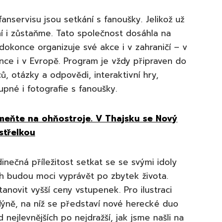
fanservisu jsou setkání s fanoušky. Jelikož už
ní i zůstaňme. Tato společnost dosáhla na
dokonce organizuje své akce i v zahraničí – v
ce i v Evropě. Program je vždy připraven do
ů, otázky a odpovědi, interaktivní hry,
upné i fotografie s fanoušky.
eňte na ohňostroje. V Thajsku se Nový
střelkou
inečná příležitost setkat se se svými idoly
ých budou moci vyprávět po zbytek života.
anovit vyšší ceny vstupenek. Pro ilustraci
dýně, na níž se představí nové herecké duo
nejlevnějších po nejdražší, jak jsme našli na