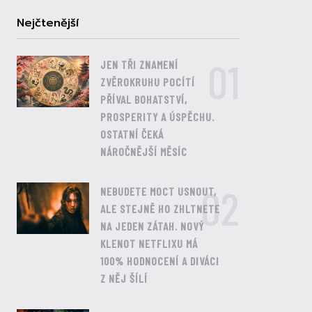
Nejčtenější
01
JEN TŘI ZNAMENÍ
ZVĚROKRUHU POCÍTÍ
PŘÍVAL BOHATSTVÍ,
PROSPERITY A ÚSPĚCHU.
OSTATNÍ ČEKÁ
NÁROČNĚJŠÍ MĚSÍC
02
NEBUDETE MOCT USNOUT,
ALE STEJNĚ HO ZHLTNETE
NA JEDEN ZÁTAH. NOVÝ
KLENOT NETFLIXU MÁ
100% HODNOCENÍ A DIVÁCI
Z NĚJ ŠÍLÍ