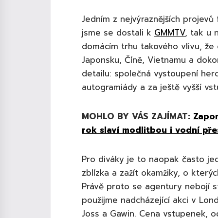
Jedním z nejvýraznějších projevů 
jsme se dostali k
GMMTV
, tak u 
domácím trhu takového vlivu, že 
Japonsku, Číně, Vietnamu a dokon
detailu: společná vystoupení herc
autogramiády a za ještě vyšší vst
MOHLO BY VÁS ZAJÍMAT:
Zapom
rok slaví modlitbou i vodní pře
Pro diváky je to naopak často jed
zblízka a zažít okamžiky, o kter
Právě proto se agentury nebojí st
použijme nadcházející akci v Lon
Joss a Gawin. Cena vstupenek, od 