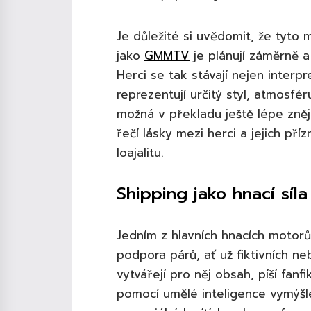
Je důležité si uvědomit, že tyto
jako
GMMTV
je plánují záměrně a
Herci se tak stávají nejen interp
reprezentují určitý styl, atmosfé
možná v překladu ještě lépe znějí
řečí lásky mezi herci a jejich pří
loajalitu.
Shipping jako hnací síl
Jedním z hlavních hnacích motorů
podpora párů, ať už fiktivních neb
vytvářejí pro něj obsah, píší fan
pomocí umělé inteligence vymýšlej