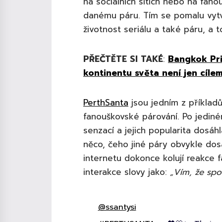
na sociálních sítích nebo na fan
danému páru. Tím se pomalu vytvář
životnost seriálu a také páru, a 
PŘEČTĚTE SI TAKÉ
:
Bangkok Pri
kontinentu světa není jen cílem,
PerthSanta
jsou jedním z příkladů
fanouškovské párování. Po jedin
senzací a jejich popularita dosáhl
něco, čeho jiné páry obvykle do
internetu dokonce kolují reakce 
interakce slovy jako:
„Vím, že spo
@ssantysi