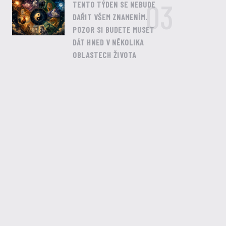
03
TENTO TÝDEN SE NEBUDE
DAŘIT VŠEM ZNAMENÍM.
POZOR SI BUDETE MUSET
DÁT HNED V NĚKOLIKA
OBLASTECH ŽIVOTA