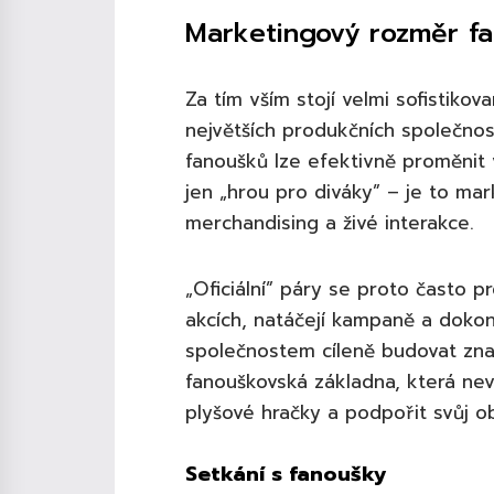
Marketingový rozměr fa
Za tím vším stojí velmi sofistiko
největších produkčních společnos
fanoušků lze efektivně proměnit v
jen „hrou pro diváky” – je to ma
merchandising a živé interakce.
„Oficiální” páry se proto často p
akcích, natáčejí kampaně a dokon
společnostem cíleně budovat zna
fanouškovská základna, která ne
plyšové hračky a podpořit svůj ob
Setkání s fanoušky