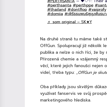
#PERTHSANTA
— 🖤🤍✨️: Their a
#perthsanta
#perthppe
#sant
#thailand
#dontflop
#vaiprofy
#domiia
#เพิร์ธธนพนธ์สุขุมพันธน
♬ som original – 𝖲𝖪★𝖸
Na druhé straně tu máme také st
OffGun. Spolupracují již několik l
publika a nelze o nich říci, že b
Přirozená chemie a vzájemný respe
věcí, které jejich fanoušci nejen 
videí, třeba typu:
„OffGun je skut
Oba příklady jsou skvělým důkaz
využívat fanservis ve svůj prosp
marketingového hlediska.