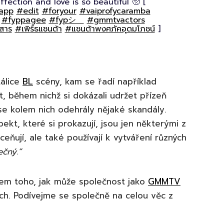
ffection and love is so beautiful 🥺 [
app
#edit
#foryour
#vaiprofycaramba
#fyppagee
#fypシ゚
#gmmtvactors
าสาร
#เพิร์ธแซนต้า
#แซนต้าพงศภัคอุดมโภชน์
]
álice
BL
scény, kam se řadí například
et, během nichž si dokázali udržet přízeň
y se kolem nich odehrály nějaké skandály.
kt, které si prokazují, jsou jen některými z
oceňují, ale také používají k vytváření různých
ečný.“
em toho, jak může společnost jako
GMMTV
ěch. Podívejme se společně na celou věc z