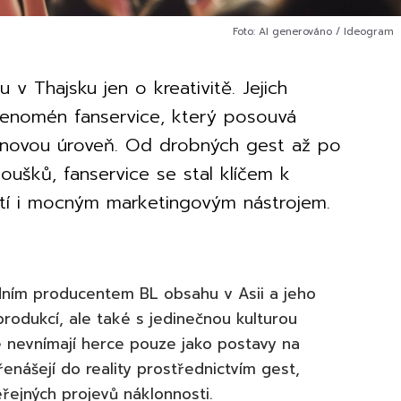
Foto: AI generováno / Ideogram
 v Thajsku jen o kreativitě. Jejich
 fenomén fanservice, který posouvá
a novou úroveň. Od drobných gest až po
oušků, fanservice se stal klíčem k
tí i mocným marketingovým nástrojem.
ním producentem BL obsahu v Asii a jeho
 produkcí, ale také s jedinečnou kulturou
e nevnímají herce pouze jako postavy na
řenášejí do reality prostřednictvím gest,
řejných projevů náklonnosti.