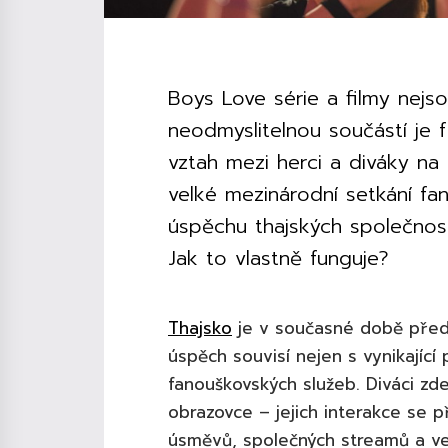
Boys Love série a filmy nejsou
neodmyslitelnou součástí je
vztah mezi herci a diváky n
velké mezinárodní setkání fan
úspěchu thajských společnos
Jak to vlastně funguje?
Thajsko
je v současné době před
úspěch souvisí nejen s vynikající
fanouškovských služeb. Diváci zd
obrazovce – jejich interakce se p
úsměvů, společných streamů a ve