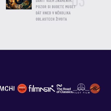
03
DAŘIT VŠEM ZNAMENÍM.
POZOR SI BUDETE MUSET
DÁT HNED V NĚKOLIKA
OBLASTECH ŽIVOTA