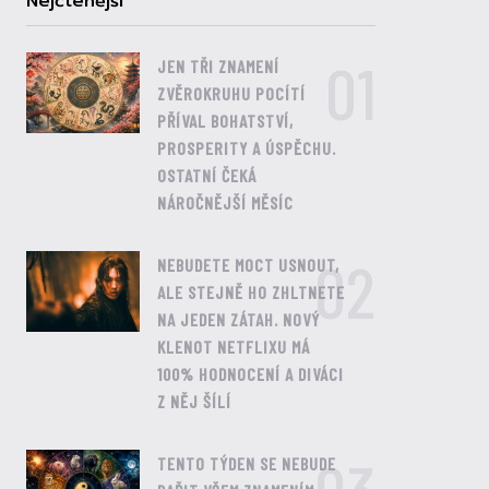
Nejčtenější
01
JEN TŘI ZNAMENÍ
ZVĚROKRUHU POCÍTÍ
PŘÍVAL BOHATSTVÍ,
PROSPERITY A ÚSPĚCHU.
OSTATNÍ ČEKÁ
NÁROČNĚJŠÍ MĚSÍC
02
NEBUDETE MOCT USNOUT,
ALE STEJNĚ HO ZHLTNETE
NA JEDEN ZÁTAH. NOVÝ
KLENOT NETFLIXU MÁ
100% HODNOCENÍ A DIVÁCI
Z NĚJ ŠÍLÍ
TENTO TÝDEN SE NEBUDE