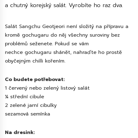
a chutný korejský salát. Vyrobíte ho raz dva.
Salát Sangchu Geotjeori není složitý na přípravu a
kromě gochugaru do něj všechny suroviny bez
problémů seženete. Pokud se vám
nechce gochugaru shánět, nahraďte ho prostě
obyčejným chilli kořením.
Co budete potřebovat:
1 červený nebo zelený listový salát
¼ střední cibule
2 zelené jarní cibulky
sezamová semínka
Na dresink: