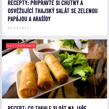
RECEPTY: PŘIPRAVTE SI CHUTNÝ A
OSVĚŽUJÍCÍ THAJSKÝ SALÁT SE ZELENOU
PAPÁJOU A ARAŠÍDY
09.05.2022
GASTRONOMIE
RECEPT: CO TAKHLE SI DÁT NA JAŘE