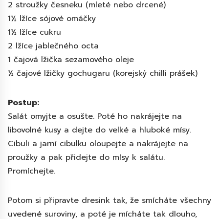
2 stroužky česneku (mleté nebo drcené)
1½ lžíce sójové omáčky
1½ lžíce cukru
2 lžíce jablečného octa
1 čajová lžička sezamového oleje
½ čajové lžičky gochugaru (korejský chilli prášek)
Postup:
Salát omyjte a osušte. Poté ho nakrájejte na
libovolné kusy a dejte do velké a hluboké mísy.
Cibuli a jarní cibulku oloupejte a nakrájejte na
proužky a pak přidejte do mísy k salátu.
Promíchejte.
Potom si připravte dresink tak, že smícháte všechny
uvedené suroviny, a poté je mícháte tak dlouho,