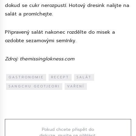
dokud se cukr nerozpustí. Hotový dresink nalijte na
salát a promíchejte.
Připravený salát nakonec rozdělte do misek a
ozdobte sezamovými semínky.
Zdroj: themissinglokness.com
GASTRONOMIE
RECEPT
SALÁT
SANGCHU GEOTJEORI
VAŘENÍ
Diskuze
Pokud chcete přispět do
diskuze, musíte se přihlásit.