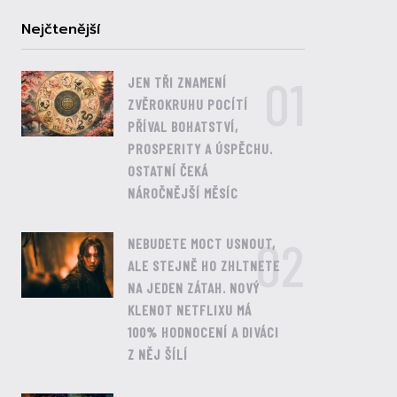
Nejčtenější
01
JEN TŘI ZNAMENÍ
ZVĚROKRUHU POCÍTÍ
PŘÍVAL BOHATSTVÍ,
PROSPERITY A ÚSPĚCHU.
OSTATNÍ ČEKÁ
NÁROČNĚJŠÍ MĚSÍC
02
NEBUDETE MOCT USNOUT,
ALE STEJNĚ HO ZHLTNETE
NA JEDEN ZÁTAH. NOVÝ
KLENOT NETFLIXU MÁ
100% HODNOCENÍ A DIVÁCI
Z NĚJ ŠÍLÍ