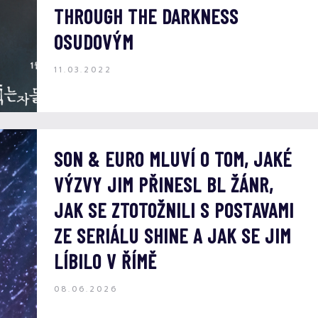
THROUGH THE DARKNESS
OSUDOVÝM
11.03.2022
SON & EURO MLUVÍ O TOM, JAKÉ
VÝZVY JIM PŘINESL BL ŽÁNR,
JAK SE ZTOTOŽNILI S POSTAVAMI
ZE SERIÁLU SHINE A JAK SE JIM
LÍBILO V ŘÍMĚ
08.06.2026