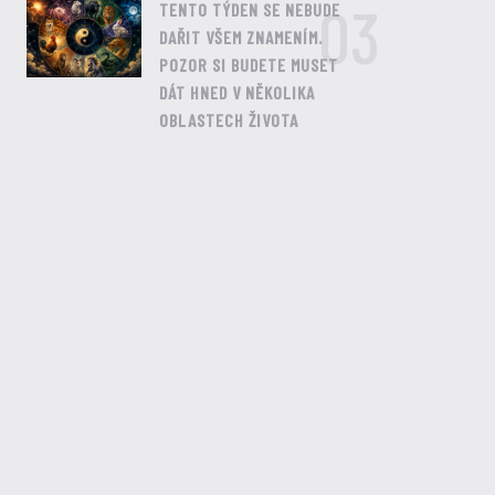
03
TENTO TÝDEN SE NEBUDE
DAŘIT VŠEM ZNAMENÍM.
POZOR SI BUDETE MUSET
DÁT HNED V NĚKOLIKA
OBLASTECH ŽIVOTA