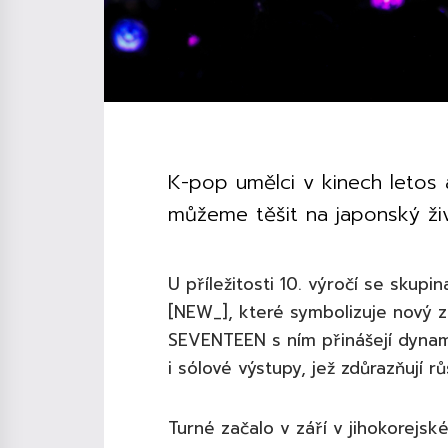
K-pop umělci v kinech letos 
můžeme těšit na japonský živ
U příležitosti 10. výročí se sku
[NEW_], které symbolizuje nový 
SEVENTEEN s ním přinášejí dynam
i sólové výstupy, jež zdůrazňují 
Turné začalo v září v jihokorejsk