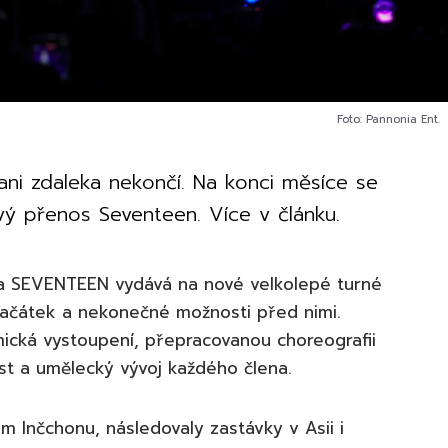
Foto: Pannonia Ent.
ani zdaleka nekončí. Na konci měsíce se
ý přenos Seventeen. Více v článku.
pina SEVENTEEN vydává na nové velkolepé turné
začátek a nekonečné možnosti před nimi.
ická vystoupení, přepracovanou choreografii
růst a umělecký vývoj každého člena.
ém Inčchonu, následovaly zastávky v Asii i