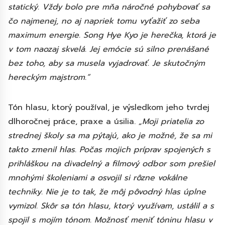
statický. Vždy bolo pre mňa náročné pohybovať sa
čo najmenej, no aj napriek tomu vyťažiť zo seba
maximum energie. Song Hye Kyo je herečka, ktorá je
v tom naozaj skvelá. Jej emócie sú silno prenášané
bez toho, aby sa musela vyjadrovať. Je skutočným
hereckým majstrom.”
Tón hlasu, ktorý používal, je výsledkom jeho tvrdej
dlhoročnej práce, praxe a úsilia.
„Moji priatelia zo
strednej školy sa ma pýtajú, ako je možné, že sa mi
takto zmenil hlas. Počas mojich príprav spojených s
prihláškou na divadelný a filmový odbor som prešiel
mnohými školeniami a osvojil si rôzne vokálne
techniky. Nie je to tak, že môj pôvodný hlas úplne
vymizol. Skôr sa tón hlasu, ktorý využívam, ustálil a s
spojil s mojím tónom. Možnosť meniť tóninu hlasu v