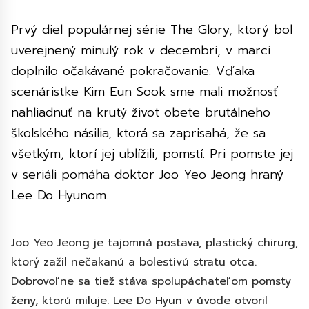
Prvý diel populárnej série The Glory, ktorý bol
uverejnený minulý rok v decembri, v marci
doplnilo očakávané pokračovanie. Vďaka
scenáristke Kim Eun Sook sme mali možnosť
nahliadnuť na krutý život obete brutálneho
školského násilia, ktorá sa zaprisahá, že sa
všetkým, ktorí jej ublížili, pomstí. Pri pomste jej
v seriáli pomáha doktor Joo Yeo Jeong hraný
Lee Do Hyunom.
Joo Yeo Jeong je tajomná postava, plastický chirurg,
ktorý zažil nečakanú a bolestivú stratu otca.
Dobrovoľne sa tiež stáva spolupáchateľom pomsty
ženy, ktorú miluje. Lee Do Hyun v úvode otvoril