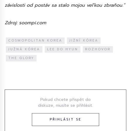
závislosti od postáv sa stalo mojou veľkou zbraňou.”
Zdroj: soompi.com
COSMOPOLITAN KOREA
JIŽNÍ KÓREA
JUŽNÁ KÓREA
LEE DO HYUN
ROZHOVOR
THE GLORY
Diskuze
Pokud chcete přispět do
diskuze, musíte se přihlásit.
PŘIHLÁSIT SE