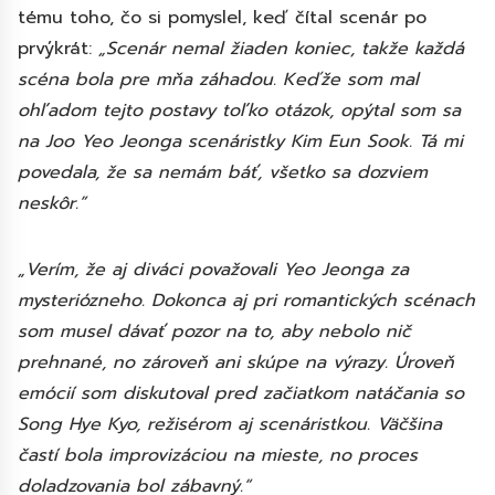
tému toho, čo si pomyslel, keď čítal scenár po
prvýkrát:
„Scenár nemal žiaden koniec, takže každá
scéna bola pre mňa záhadou. Keďže som mal
ohľadom tejto postavy toľko otázok, opýtal som sa
na Joo Yeo Jeonga scenáristky Kim Eun Sook. Tá mi
povedala, že sa nemám báť, všetko sa dozviem
neskôr.”
„Verím, že aj diváci považovali Yeo Jeonga za
mysteriózneho. Dokonca aj pri romantických scénach
som musel dávať pozor na to, aby nebolo nič
prehnané, no zároveň ani skúpe na výrazy. Úroveň
emócií som diskutoval pred začiatkom natáčania so
Song Hye Kyo, režisérom aj scenáristkou. Väčšina
častí bola improvizáciou na mieste, no proces
doladzovania bol zábavný.“