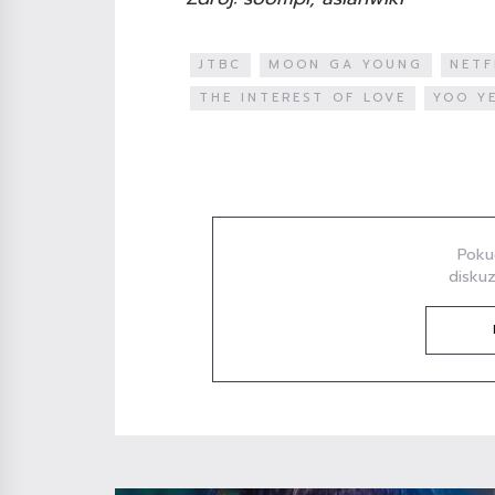
JTBC
MOON GA YOUNG
NETF
THE INTEREST OF LOVE
YOO Y
Diskuze
Poku
diskuz