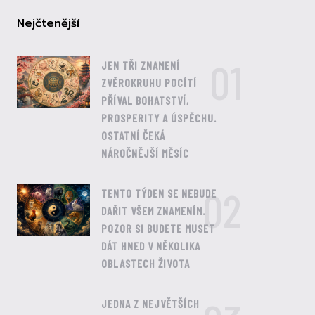
Nejčtenější
01
JEN TŘI ZNAMENÍ
ZVĚROKRUHU POCÍTÍ
PŘÍVAL BOHATSTVÍ,
PROSPERITY A ÚSPĚCHU.
OSTATNÍ ČEKÁ
NÁROČNĚJŠÍ MĚSÍC
02
TENTO TÝDEN SE NEBUDE
DAŘIT VŠEM ZNAMENÍM.
POZOR SI BUDETE MUSET
DÁT HNED V NĚKOLIKA
OBLASTECH ŽIVOTA
JEDNA Z NEJVĚTŠÍCH