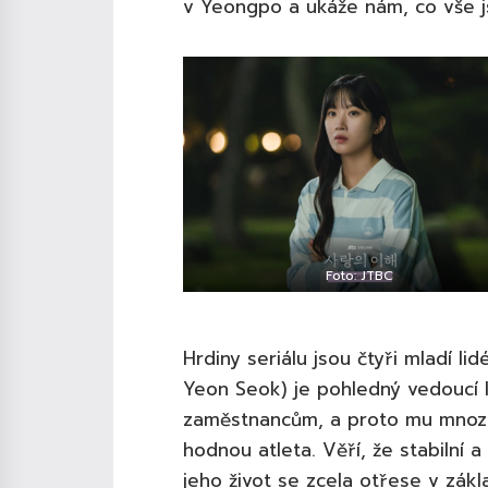
v Yeongpo a ukáže nám, co vše js
Foto: JTBC
Hrdiny seriálu jsou čtyři mladí l
Yeon Seok) je pohledný vedoucí k
zaměstnancům, a proto mu mnozí 
hodnou atleta. Věří, že stabilní a
jeho život se zcela otřese v zákl