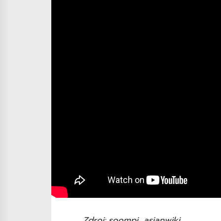
Zdroj: soompi, asianwiki