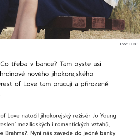
Foto: JTBC
? Co třeba v bance? Tam byste asi
 hrdinové nového jihokorejského
rest of Love tam pracují a přirozeně
.
 of Love natočil jihokorejský režisér Jo Young
reslení mezilidských i romantických vztahů,
Like Brahms?. Nyní nás zavede do jedné banky