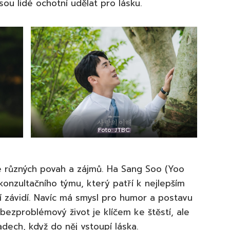
ou lidé ochotní udělat pro lásku.
Foto: JTBC
idé různých povah a zájmů. Ha Sang Soo (Yoo
onzultačního týmu, který patří k nejlepším
závidí. Navíc má smysl pro humor a postavu
 bezproblémový život je klíčem ke štěstí, ale
adech, když do něj vstoupí láska.