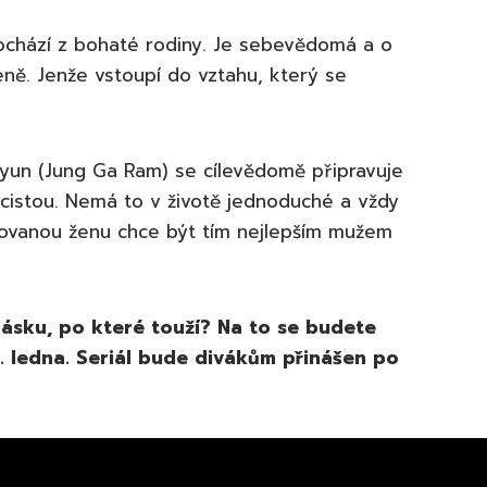
chází z bohaté rodiny. Je sebevědomá a o
eně. Jenže vstoupí do vztahu, který se
Hyun (Jung Ga Ram) se cílevědomě připravuje
icistou. Nemá to v životě jednoduché a vždy
lovanou ženu chce být tím nejlepším mužem
 lásku, po které touží? Na to se budete
. ledna. Seriál bude divákům přinášen po