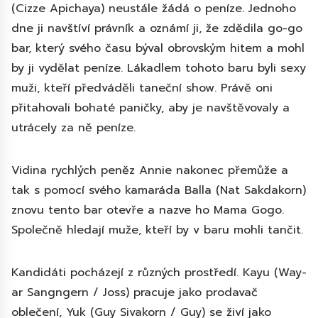
(Cizze Apichaya) neustále žádá o peníze. Jednoho
dne ji navštíví právník a oznámí ji, že zdědila go-go
bar, který svého času býval obrovským hitem a mohl
by ji vydělat peníze. Lákadlem tohoto baru byli sexy
muži, kteří předváděli taneční show. Právě oni
přitahovali bohaté paničky, aby je navštěvovaly a
utrácely za ně peníze.
Vidina rychlých peněz Annie nakonec přemůže a
tak s pomocí svého kamaráda Balla (Nat Sakdakorn)
znovu tento bar otevře a nazve ho Mama Gogo.
Společně hledají muže, kteří by v baru mohli tančit.
Kandidáti pocházejí z různých prostředí. Kayu (Way-
ar Sangngern / Joss) pracuje jako prodavač
oblečení, Yuk (Guy Sivakorn / Guy) se živí jako