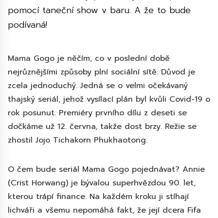
pomocí taneční show v baru. A že to bude
podívaná!
Mama Gogo je něčím, co v poslední době
nejrůznějšími způsoby plní sociální sítě. Důvod je
zcela jednoduchý. Jedná se o velmi očekávaný
thajský seriál, jehož vysílací plán byl kvůli Covid-19 o
rok posunut. Premiéry prvního dílu z deseti se
dočkáme už 12. června, takže dost brzy. Režie se
zhostil Jojo Tichakorn Phukhaotong.
O čem bude seriál Mama Gogo pojednávat? Annie
(Crist Horwang) je bývalou superhvězdou 90. let,
kterou trápí finance. Na každém kroku ji stíhají
lichváři a všemu nepomáhá fakt, že její dcera Fifa