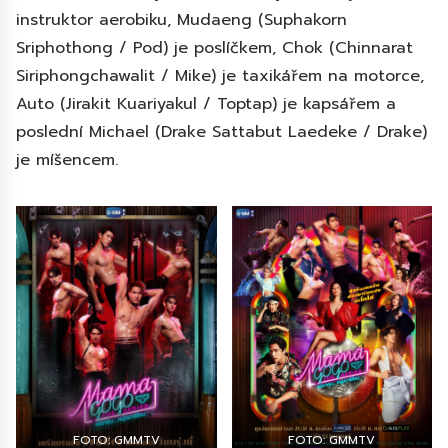
instruktor aerobiku, Mudaeng (Suphakorn
Sriphothong / Pod) je poslíčkem, Chok (Chinnarat
Siriphongchawalit / Mike) je taxikářem na motorce,
Auto (Jirakit Kuariyakul / Toptap) je kapsářem a
poslední Michael (Drake Sattabut Laedeke / Drake)
je míšencem.
FOTO: GMMTV
FOTO: GMMTV