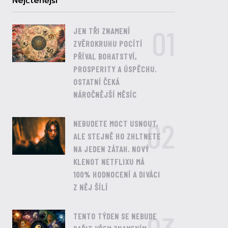
Nejčtenější
01
JEN TŘI ZNAMENÍ
ZVĚROKRUHU POCÍTÍ
PŘÍVAL BOHATSTVÍ,
PROSPERITY A ÚSPĚCHU.
OSTATNÍ ČEKÁ
NÁROČNĚJŠÍ MĚSÍC
02
NEBUDETE MOCT USNOUT,
ALE STEJNĚ HO ZHLTNETE
NA JEDEN ZÁTAH. NOVÝ
KLENOT NETFLIXU MÁ
100% HODNOCENÍ A DIVÁCI
Z NĚJ ŠÍLÍ
TENTO TÝDEN SE NEBUDE