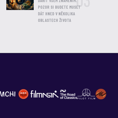
03
DAŘIT VŠEM ZNAMENÍM.
POZOR SI BUDETE MUSET
DÁT HNED V NĚKOLIKA
OBLASTECH ŽIVOTA