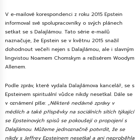
V e-mailové korespondenci z roku 2015 Epstein
informoval své spolupracovníky o svých plánech
setkat se s Dalajlámou. Tato série e-mailů
naznačuje, že Epstein se v květnu 2015 snažil
dohodnout večeři nejen s Dalajlámou, ale i slavným
lingvistou Noamem Chomskym a režisérem Woodym
Allenem.
Podle zpráv, které vydala Dalajlámova kancelář, se s
Epsteinem spirituální vůdce nikdy nesetkal. Dále se
v oznámení píše:
„Některé nedávné zprávy v
médiích a také příspěvky na sociálních sítích týkající
se Epsteinových spisů se pokoušejí o propojení s
Dalajlámou. Můžeme jednoznačně potvrdit, že se
nikdy s Jeffrey Epsteinem nesetkal a ani neproběhla