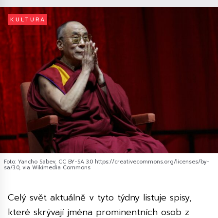
KULTURA
Foto: Yancho Sabev, CC BY-SA 3.0 https://creativecommons.org/licenses/by-
sa/3.0, via Wikimedia Commons
Celý svět aktuálně v tyto týdny listuje spisy,
které skrývají jména prominentních osob z