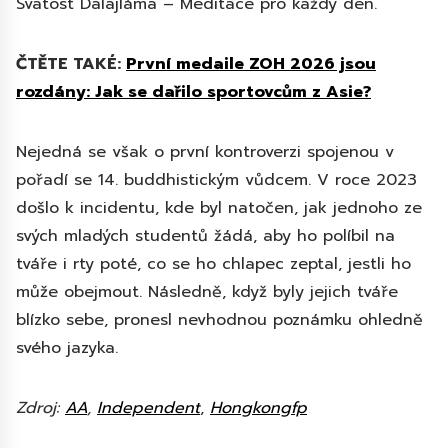
Svatost Dalajláma – Meditace pro každý den.
ČTĚTE TAKÉ:
První medaile ZOH 2026 jsou
rozdány: Jak se dařilo sportovcům z Asie?
Nejedná se však o první kontroverzi spojenou v
pořadí se 14. buddhistickým vůdcem. V roce 2023
došlo k incidentu, kde byl natočen, jak jednoho ze
svých mladých studentů žádá, aby ho políbil na
tváře i rty poté, co se ho chlapec zeptal, jestli ho
může obejmout. Následně, když byly jejich tváře
blízko sebe, pronesl nevhodnou poznámku ohledně
svého jazyka.
Zdroj:
AA
,
Independent
,
Hongkongfp