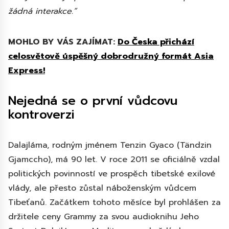
žádná interakce.”
MOHLO BY VÁS ZAJÍMAT:
Do Česka přichází
celosvětově úspěšný dobrodružný formát Asia
Express!
Nejedná se o první vůdcovu
kontroverzi
Dalajláma, rodným jménem Tenzin Gyaco (Tändzin
Gjamccho), má 90 let. V roce 2011 se oficiálně vzdal
politických povinností ve prospěch tibetské exilové
vlády, ale přesto zůstal náboženským vůdcem
Tibeťanů. Začátkem tohoto měsíce byl prohlášen za
držitele ceny Grammy za svou audioknihu Jeho