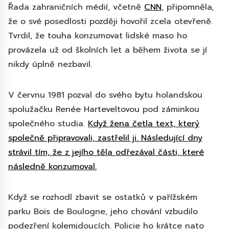
Řada zahraničních médií, včetně
CNN
, připomněla,
že o své posedlosti později hovořil zcela otevřeně.
Tvrdil, že touha konzumovat lidské maso ho
provázela už od školních let a během života se jí
nikdy úplně nezbavil.
V červnu 1981 pozval do svého bytu holandskou
spolužačku Renée Harteveltovou pod záminkou
společného studia.
Když žena četla text, který
společně připravovali, zastřelil ji. Následující dny
strávil tím, že z jejího těla odřezával části, které
následně konzumoval.
Když se rozhodl zbavit se ostatků v pařížském
parku Bois de Boulogne, jeho chování vzbudilo
podezření kolemjdoucích. Policie ho krátce nato