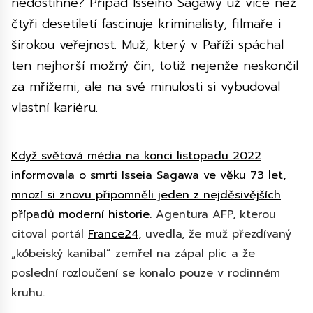
nedostihne? Případ Isseiho Sagawy už více než
čtyři desetiletí fascinuje kriminalisty, filmaře i
širokou veřejnost. Muž, který v Paříži spáchal
ten nejhorší možný čin, totiž nejenže neskončil
za mřížemi, ale na své minulosti si vybudoval
vlastní kariéru.
Když světová média na konci listopadu 2022
informovala o smrti Isseia Sagawa ve věku 73 let,
mnozí si znovu připomněli jeden z nejděsivějších
případů moderní historie.
Agentura AFP, kterou
citoval portál
France24
, uvedla, že muž přezdívaný
„kóbeiský kanibal“ zemřel na zápal plic a že
poslední rozloučení se konalo pouze v rodinném
kruhu.