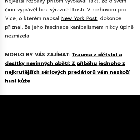
Největší rozpaky přitom vyvolával fakt, že o svém
činu vyprávěl bez výrazné lítosti. V rozhovoru pro
Vice, o kterém napsal
New York Post
, dokonce
přiznal, že jeho fascinace kanibalismem nikdy úplně
nezmizela.
MOHLO BY VÁS ZAJÍMAT:
Trauma z dětství a
desítky nevinných obětí: Z příběhu jednoho z
nejkrutějších sériových predátorů vám naskočí
husí kůže