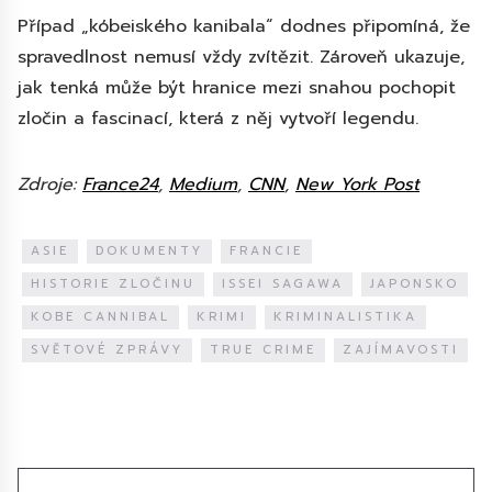
Případ „kóbeiského kanibala“ dodnes připomíná, že
spravedlnost nemusí vždy zvítězit. Zároveň ukazuje,
jak tenká může být hranice mezi snahou pochopit
zločin a fascinací, která z něj vytvoří legendu.
Zdroje:
France24
,
Medium
,
CNN
,
New York Post
ASIE
DOKUMENTY
FRANCIE
HISTORIE ZLOČINU
ISSEI SAGAWA
JAPONSKO
KOBE CANNIBAL
KRIMI
KRIMINALISTIKA
SVĚTOVÉ ZPRÁVY
TRUE CRIME
ZAJÍMAVOSTI
Diskuze