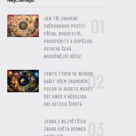
Nejčtenější
01
JEN TŘI ZNAMENÍ
ZVĚROKRUHU POCÍTÍ
PŘÍVAL BOHATSTVÍ,
PROSPERITY A ÚSPĚCHU.
OSTATNÍ ČEKÁ
NÁROČNĚJŠÍ MĚSÍC
02
TENTO TÝDEN SE NEBUDE
DAŘIT VŠEM ZNAMENÍM.
POZOR SI BUDETE MUSET
DÁT HNED V NĚKOLIKA
OBLASTECH ŽIVOTA
03
JEDNA Z NEJVĚTŠÍCH
ZÁHAD SVĚTA DODNES