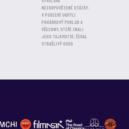
VYVOLÁVÁ
NEZODPOVĚZENÉ OTÁZKY.
V PODZEMÍ UKRYLI
POHÁDKOVÝ POKLAD A
VŠECHNY, KTEŘÍ ZNALI
JEHO TAJEMSTVÍ, ČEKAL
STRAŠLIVÝ OSUD