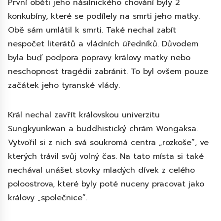
První oběti jeho násilnického chování byly 2
konkubíny, které se podílely na smrti jeho matky.
Obě sám umlátil k smrti. Také nechal zabít
nespočet literátů a vládních úředníků. Důvodem
byla buď podpora popravy královy matky nebo
neschopnost tragédii zabránit. To byl ovšem pouze
začátek jeho tyranské vlády.
Král nechal zavřít královskou univerzitu
Sungkyunkwan a buddhistický chrám Wongaksa.
Vytvořil si z nich svá soukromá centra „rozkoše”, ve
kterých trávil svůj volný čas. Na tato místa si také
nechával unášet stovky mladých dívek z celého
poloostrova, které byly poté nuceny pracovat jako
královy „společnice”.