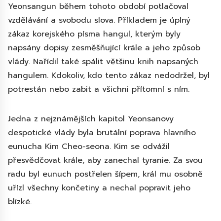
Yeonsangun během tohoto období potlačoval
vzdělávání a svobodu slova. Příkladem je úplný
zákaz korejského písma hangul, kterým byly
napsány dopisy zesměšňující krále a jeho způsob
vlády. Nařídil také spálit většinu knih napsaných
hangulem. Kdokoliv, kdo tento zákaz nedodržel, byl
potrestán nebo zabit a všichni přítomní s ním.
Jedna z nejznámějších kapitol Yeonsanovy
despotické vlády byla brutální poprava hlavního
eunucha Kim Cheo-seona. Kim se odvážil
přesvědčovat krále, aby zanechal tyranie. Za svou
radu byl eunuch postřelen šípem, král mu osobně
uřízl všechny končetiny a nechal popravit jeho
blízké.