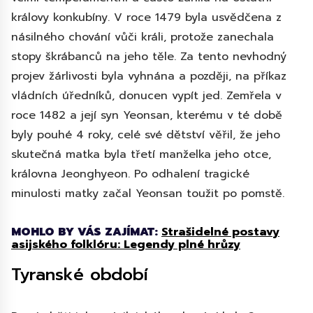
královy konkubíny. V roce 1479 byla usvědčena z
násilného chování vůči králi, protože zanechala
stopy škrábanců na jeho těle. Za tento nevhodný
projev žárlivosti byla vyhnána a později, na příkaz
vládních úředníků, donucen vypít jed. Zemřela v
roce 1482 a její syn Yeonsan, kterému v té době
byly pouhé 4 roky, celé své dětství věřil, že jeho
skutečná matka byla třetí manželka jeho otce,
královna Jeonghyeon. Po odhalení tragické
minulosti matky začal Yeonsan toužit po pomstě.
MOHLO BY VÁS ZAJÍMAT:
Strašidelné postavy
asijského folklóru: Legendy plné hrůzy
Tyranské období