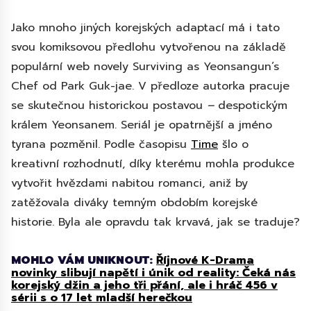
Jako mnoho jiných korejských adaptací má i tato
svou komiksovou předlohu vytvořenou na základě
populární web novely Surviving as Yeonsangun’s
Chef od Park Guk-jae. V předloze autorka pracuje
se skutečnou historickou postavou
–
despotickým
králem Yeonsanem. Seriál je opatrnější a jméno
tyrana pozměnil. Podle časopisu
Time
šlo o
kreativní rozhodnutí, díky kterému mohla produkce
vytvořit hvězdami nabitou romanci, aniž by
zatěžovala diváky temným obdobím korejské
historie. Byla ale opravdu tak krvavá, jak se traduje?
MOHLO VÁM UNIKNOUT:
Říjnové K-Drama
novinky slibují napětí i únik od reality: Čeká nás
korejský džin a jeho tři přání, ale i hráč 456 v
sérii s o 17 let mladší herečkou