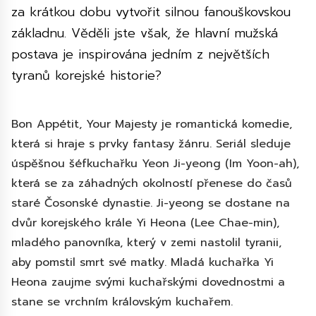
za krátkou dobu vytvořit silnou fanouškovskou
základnu. Věděli jste však, že hlavní mužská
postava je inspirována jedním z největších
tyranů korejské historie?
Bon Appétit, Your Majesty
je romantická komedie,
která si hraje s prvky fantasy žánru. Seriál sleduje
úspěšnou šéfkuchařku Yeon Ji-yeong (Im Yoon-ah),
která se za záhadných okolností přenese do časů
staré Čosonské dynastie. Ji-yeong se dostane na
dvůr korejského krále Yi Heona (Lee Chae-min),
mladého panovníka, který v zemi nastolil tyranii,
aby pomstil smrt své matky. Mladá kuchařka Yi
Heona zaujme svými kuchařskými dovednostmi a
stane se vrchním královským kuchařem.