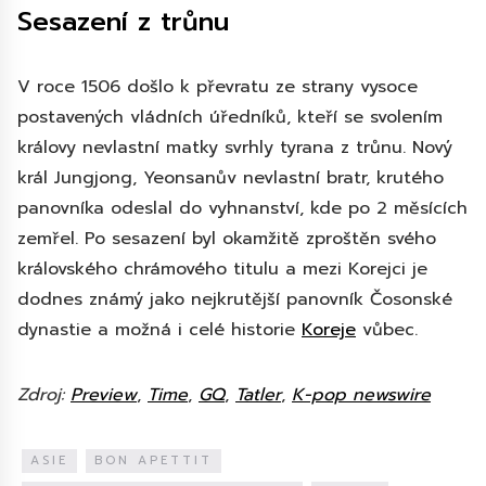
Sesazení z trůnu
V roce 1506 došlo k převratu ze strany vysoce
postavených vládních úředníků, kteří se svolením
královy nevlastní matky svrhly tyrana z trůnu. Nový
král Jungjong, Yeonsanův nevlastní bratr, krutého
panovníka odeslal do vyhnanství, kde po 2 měsících
zemřel. Po sesazení byl okamžitě zproštěn svého
královského chrámového titulu a mezi Korejci je
dodnes známý jako nejkrutější panovník Čosonské
dynastie a možná i celé historie
Koreje
vůbec.
Zdroj:
Preview
,
Time
,
GQ
,
Tatler
,
K-pop newswire
ASIE
BON APETTIT