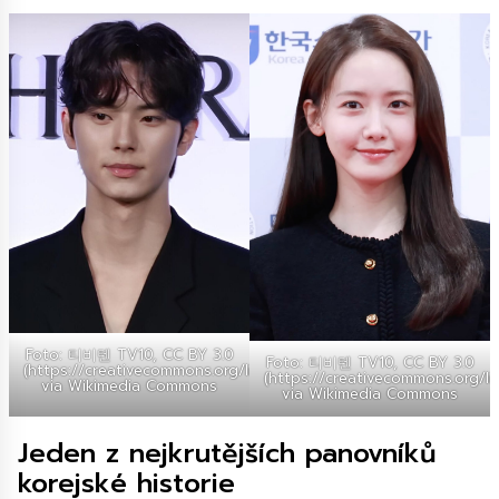
Foto: 티비텐 TV10, CC BY 3.0
Foto: 티비텐 TV10, CC BY 3.0
(https://creativecommons.org/licenses/by/3.0),
(https://creativecommons.org/li
via Wikimedia Commons
via Wikimedia Commons
Jeden z nejkrutějších panovníků
korejské historie