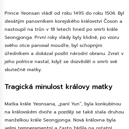
Prince Yeonsan vládl od roku 1495 do roku 1506. Byl
desátým panovníkem korejského království Čoson a
nastoupil na trůn v 18 letech hned po smrti krále
Seongjonga. První roky vlády byly klidné, po vzoru
svého otce panoval moudře, byl schopným
úředníkem a dokázal posílit národní obranu. Zvrat v
jeho politice nastal, když se dozvěděl o smrti své
skutečné matky.
Tragická minulost královy matky
Matka krále Yeonsana, „paní Yun”, byla konkubínou
na královském dvoře a později se také stala druhou
manželkou krále Seongjonga. Nová královna byla
velmi temperamentní a často žárlila na ostatní