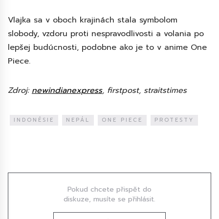
Vlajka sa v oboch krajinách stala symbolom
slobody, vzdoru proti nespravodlivosti a volania po
lepšej budúcnosti, podobne ako je to v anime One
Piece.
Zdroj:
newindianexpress
, firstpost, straitstimes
INDONÉSIE
NEPÁL
ONE PIECE
PROTESTY
Diskuze
Pokud chcete přispět do
diskuze, musíte se přihlásit.