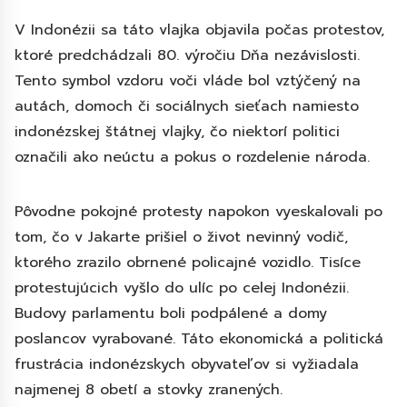
V Indonézii sa táto vlajka objavila počas protestov,
ktoré predchádzali 80. výročiu Dňa nezávislosti.
Tento symbol vzdoru voči vláde bol vztýčený na
autách, domoch či sociálnych sieťach namiesto
indonézskej štátnej vlajky, čo niektorí politici
označili ako neúctu a pokus o rozdelenie národa.
Pôvodne pokojné protesty napokon vyeskalovali po
tom, čo v Jakarte prišiel o život nevinný vodič,
ktorého zrazilo obrnené policajné vozidlo. Tisíce
protestujúcich vyšlo do ulíc po celej Indonézii.
Budovy parlamentu boli podpálené a domy
poslancov vyrabované. Táto ekonomická a politická
frustrácia indonézskych obyvateľov si vyžiadala
najmenej 8 obetí a stovky zranených.