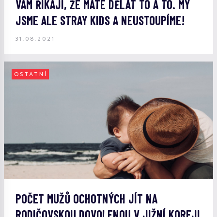
VÁM ŘÍKAJÍ, ŽE MÁTE DĚLAT TO A TO. MY
JSME ALE STRAY KIDS A NEUSTOUPÍME!
31.08.2021
OSTATNÍ
POČET MUŽŮ OCHOTNÝCH JÍT NA
RODIČOVSKOU DOVOLENOU V JIŽNÍ KOREJI