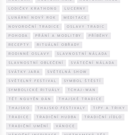
LODIČKY KRATHONG
LUCERNY
LUNÁRNÍ NOVÝ ROK
MEDITACE
NOVOROČNÍ TRADICE
OSLAVY TRADIC
POHODA
PŘÁNÍ A MODLITBY
PŘÍBĚHY
RECEPTY
RITUÁLNÍ OBŘADY
RODINNÉ OSLAVY
SLAVNOSTNÍ NÁLADA
SLAVNOSTNÍ OBLEČENÍ
SVÁTEČNÍ NÁLADA
SVÁTKY JARA
SVĚTELNÁ SHOW
SVĚTELNÝ FESTIVAL
SYMBOL ŠTĚSTÍ
SYMBOLICKÉ RITUÁLY
TCHAJ-WAN
TẾT NGUYÊN ĐÁN
THAJSKÉ TRADICE
THAJSKO
THAJSKO FESTIVALY
TIPY A TRIKY
TRADICE
TRADIČNÍ HUDBA
TRADIČNÍ JÍDLO
TRADIČNÍ UMĚNÍ
VÁNOCE