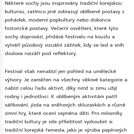
Některé sochy jsou inspirovány tradiční korejskou
kulturou, zatímco jiné zobrazují oblíbené postavy z
pohádek, moderní popkultury nebo dokonce
historické postavy. Večerní osvětlení, které tyto
sochy doprovází, přidává festivalu na kouzlu a
vytváří působivý vizuální zážitek, kdy se led a sníh
doslova rozzáří pod reflektory.
Festival však nenabízí jen pohled na umělecké
výtvory. Je zaměřen na všechny věkové kategorie a
nabízí celou řadu aktivit, díky nimž si zimu užijí
rodiny i jednotlivci. K oblíbeným aktivitám patří
sáňkování, jízda na sněhových skluzavkách a různé
zimní hry, které ocení zejména děti. Pro milovníky
tradiční kultury je zde příležitost vyzkoušet si
tradiční korejská řemesla, jako je výroba papírových