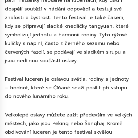
patří hádanky napsané na lucernách, kdy děti i
dospělí soutěží v hádání odpovědí a testují své
znalosti a bystrost. Tento festival je také časem,
kdy se připravují sladké knedlíčky tangyuan, které
symbolizují jednotu a harmonii rodiny. Tyto rýžové
kuličky s náplní, často z černého sezamu nebo
červených fazolí, se podávají ve sladkém sirupu a
jsou nedílnou součástí oslavy.
Festival luceren je oslavou světla, rodiny a jednoty
– hodnot, které se Číňané snaží posílit při vstupu
do nového lunárního roku.
Velkolepé oslavy můžete zažít především ve velkých
městech, jako jsou Peking nebo Šanghaj. Kromě
obdivování luceren je tento festival skvělou