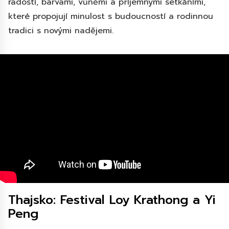
radostí, barvami, vůněmi a příjemnými setkáními,
které propojují minulost s budoucností a rodinnou
tradici s novými nadějemi.
Thajsko: Festival Loy Krathong a Yi
Peng