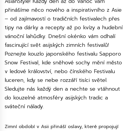
AsianStyle! Každý den až do Vánoc vám
přinášíme něco nového a inspirativního z Asie
– od zajímavostí o tradičních festivalech přes
tipy na dárky a recepty až po kvízy a hudební
vánoční lahůdky. Dnešní okénko vám odhalí
fascinující svět asijských zimních festivalů!
Poznejte kouzlo japonského festivalu Sapporo
Snow Festival, kde sněhové sochy mění město
v ledové království, nebo čínského Festivalu
luceren, kdy se nebe rozzáří tisíci světel.
Sledujte nás každý den a nechte se vtáhnout
do kouzelné atmosféry asijských tradic a
sváteční nálady.
Zimní období v Asii přináší oslavy, které propojují