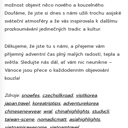
možnost objevit něco nového a kouzelného.
Doufáme, že jste si dnes s námi užili trochu asijské
sváteční atmosféry a že vás inspirovala k dalšímu
prozkoumávání jedinečných tradic a kultur.
Děkujeme, že jste tu s námi, a přejeme vám
příjemný adventní čas plný malých radostí, tepla a
světla. Sledujte nás dál, ať vám nic neunikne –
Vánoce jsou přece o každodenním objevování
kouzla!
Zdroje:
snowfes
,
czechsilkroad
,
visitkorea
,
japan.travel
,
koreatriptips
,
adventurekorea
,
chinesenewyear
,
wral
,
chinahighlights
,
studycli
,
taiwan-scene
,
nomadicmatt
,
asiahighlights
,
vietnamisawesome
,
vietnamtravel
,