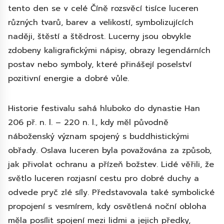
tento den se v celé Číně rozsvěcí tisíce luceren
různých tvarů, barev a velikostí, symbolizujících
naději, štěstí a štědrost. Lucerny jsou obvykle
zdobeny kaligrafickými nápisy, obrazy legendárních
postav nebo symboly, které přinášejí poselství
pozitivní energie a dobré vůle.
Historie festivalu sahá hluboko do dynastie Han
206 př. n. l. – 220 n. l., kdy měl původně
náboženský význam spojený s buddhistickými
obřady. Oslava luceren byla považována za způsob,
jak přivolat ochranu a přízeň božstev. Lidé věřili, že
světlo luceren rozjasní cestu pro dobré duchy a
odvede pryč zlé síly. Představovala také symbolické
propojení s vesmírem, kdy osvětlená noční obloha
měla posílit spojení mezi lidmi a jejich předky,