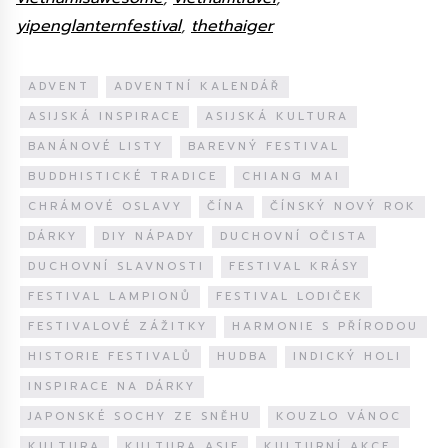
yipenglanternfestival
,
thethaiger
ADVENT
ADVENTNÍ KALENDÁŘ
ASIJSKÁ INSPIRACE
ASIJSKÁ KULTURA
BANÁNOVÉ LISTY
BAREVNÝ FESTIVAL
BUDDHISTICKÉ TRADICE
CHIANG MAI
CHRÁMOVÉ OSLAVY
ČÍNA
ČÍNSKÝ NOVÝ ROK
DÁRKY
DIY NÁPADY
DUCHOVNÍ OČISTA
DUCHOVNÍ SLAVNOSTI
FESTIVAL KRÁSY
FESTIVAL LAMPIONŮ
FESTIVAL LODIČEK
FESTIVALOVÉ ZÁŽITKY
HARMONIE S PŘÍRODOU
HISTORIE FESTIVALŮ
HUDBA
INDICKÝ HOLI
INSPIRACE NA DÁRKY
JAPONSKÉ SOCHY ZE SNĚHU
KOUZLO VÁNOC
KULTURA
KULTURA ASIE
KULTURNÍ AKCE