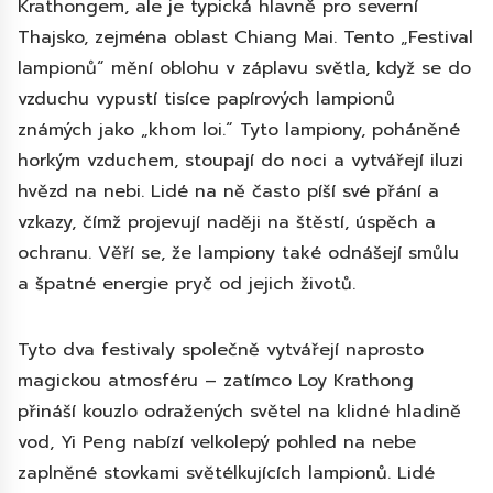
Krathongem, ale je typická hlavně pro severní
Thajsko, zejména oblast Chiang Mai. Tento „Festival
lampionů“ mění oblohu v záplavu světla, když se do
vzduchu vypustí tisíce papírových lampionů
známých jako „khom loi.“ Tyto lampiony, poháněné
horkým vzduchem, stoupají do noci a vytvářejí iluzi
hvězd na nebi. Lidé na ně často píší své přání a
vzkazy, čímž projevují naději na štěstí, úspěch a
ochranu. Věří se, že lampiony také odnášejí smůlu
a špatné energie pryč od jejich životů.
Tyto dva festivaly společně vytvářejí naprosto
magickou atmosféru – zatímco Loy Krathong
přináší kouzlo odražených světel na klidné hladině
vod, Yi Peng nabízí velkolepý pohled na nebe
zaplněné stovkami světélkujících lampionů. Lidé