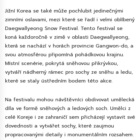
Jižní Korea se také může pochlubit jedinečnými
zimními oslavami, mezi které se řadí i velmi oblíbený
Daegwallyeong Snow Festival. Tento festival se
koná každoročně v zimě v oblasti Daegwallyeong,
která se nachází v horách provincie Gangwon-do, a
svou atmosférou připomíná pohádkovou krajinu.
Místní scenérie, pokrytá sněhovou přikrývkou,
vytváří nádherný rámec pro sochy ze sněhu a ledu,
které se staly ústředním bodem této akce.
Na festivalu mohou návštěvníci obdivovat umělecká
díla ve formě sněhových a ledových soch. Umělci z
celé Koreje i ze zahraničí sem přicházejí vystavit své
dovednosti a vytvářet sochy, které zaujmou
propracovanými detaily i monumentálním rozsahem.