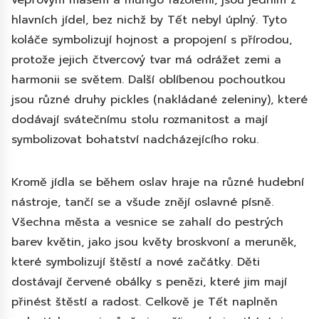
vepřovým masem a mungo fazolemi, jsou jedním z
hlavních jídel, bez nichž by Tết nebyl úplný. Tyto
koláče symbolizují hojnost a propojení s přírodou,
protože jejich čtvercový tvar má odrážet zemi a
harmonii se světem. Další oblíbenou pochoutkou
jsou různé druhy pickles (nakládané zeleniny), které
dodávají svátečnímu stolu rozmanitost a mají
symbolizovat bohatství nadcházejícího roku.
Kromě jídla se během oslav hraje na různé hudební
nástroje, tančí se a všude znějí oslavné písně.
Všechna města a vesnice se zahalí do pestrých
barev květin, jako jsou květy broskvoní a meruněk,
které symbolizují štěstí a nové začátky. Děti
dostávají červené obálky s penězi, které jim mají
přinést štěstí a radost. Celkově je Tết naplněn