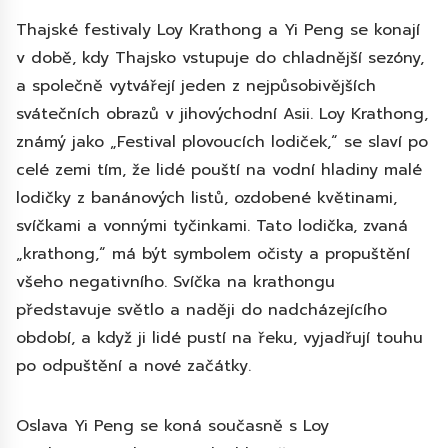
Thajské festivaly Loy Krathong a Yi Peng se konají
v době, kdy Thajsko vstupuje do chladnější sezóny,
a společně vytvářejí jeden z nejpůsobivějších
svátečních obrazů v jihovýchodní Asii. Loy Krathong,
známý jako „Festival plovoucích lodiček,“ se slaví po
celé zemi tím, že lidé pouští na vodní hladiny malé
lodičky z banánových listů, ozdobené květinami,
svíčkami a vonnými tyčinkami. Tato lodička, zvaná
„krathong,“ má být symbolem očisty a propuštění
všeho negativního. Svíčka na krathongu
představuje světlo a naději do nadcházejícího
období, a když ji lidé pustí na řeku, vyjadřují touhu
po odpuštění a nové začátky.
Oslava Yi Peng se koná současně s Loy