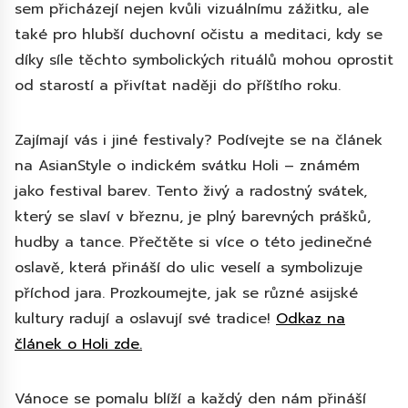
sem přicházejí nejen kvůli vizuálnímu zážitku, ale
také pro hlubší duchovní očistu a meditaci, kdy se
díky síle těchto symbolických rituálů mohou oprostit
od starostí a přivítat naději do příštího roku.
Zajímají vás i jiné festivaly? Podívejte se na článek
na AsianStyle o indickém svátku Holi – známém
jako festival barev. Tento živý a radostný svátek,
který se slaví v březnu, je plný barevných prášků,
hudby a tance. Přečtěte si více o této jedinečné
oslavě, která přináší do ulic veselí a symbolizuje
příchod jara. Prozkoumejte, jak se různé asijské
kultury radují a oslavují své tradice!
Odkaz na
článek o Holi zde.
Vánoce se pomalu blíží a každý den nám přináší