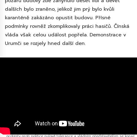
požáru budovy zde zahynulo deset lidí a devět
dalších bylo zraněno, jelikož jim prý bylo kvůli
karanténě zakázáno opustit budovu. Přísné
podmínky rovněž zkomplikovaly práci hasičů. Čínská
vláda však celou událost popřela. Demonstrace v
Urumči se rozjely hned další den.
protesty proti politice nulové tolerance a vládním představitelům se konají