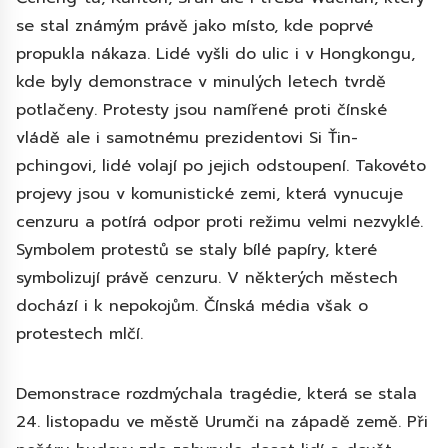
se stal známým právě jako místo, kde poprvé
propukla nákaza. Lidé vyšli do ulic i v Hongkongu,
kde byly demonstrace v minulých letech tvrdě
potlačeny. Protesty jsou namířené proti čínské
vládě ale i samotnému prezidentovi Si Ťin-
pchingovi, lidé volají po jejich odstoupení. Takovéto
projevy jsou v komunistické zemi, která vynucuje
cenzuru a potírá odpor proti režimu velmi nezvyklé.
Symbolem protestů se staly bílé papíry, které
symbolizují právě cenzuru. V některých městech
dochází i k nepokojům. Čínská média však o
protestech mlčí.
Demonstrace rozdmýchala tragédie, která se stala
24. listopadu ve městě Urumči na západě země. Při