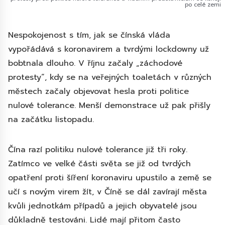
po celé zemi
Nespokojenost s tím, jak se čínská vláda
vypořádává s koronavirem a tvrdými lockdowny už
bobtnala dlouho. V říjnu začaly „záchodové
protesty“, kdy se na veřejných toaletách v různých
městech začaly objevovat hesla proti politice
nulové tolerance. Menší demonstrace už pak přišly
na začátku listopadu.
Čína razí politiku nulové tolerance již tři roky.
Zatímco ve velké části světa se již od tvrdých
opatření proti šíření koronaviru upustilo a země se
učí s novým virem žít, v Číně se dál zavírají města
kvůli jednotkám případů a jejich obyvatelé jsou
důkladně testováni. Lidé mají přitom často