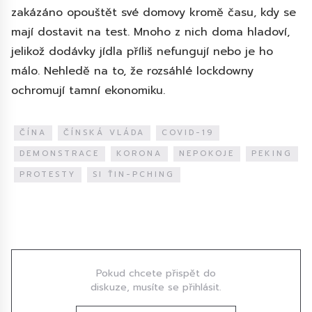
zakázáno opouštět své domovy kromě času, kdy se
mají dostavit na test. Mnoho z nich doma hladoví,
jelikož dodávky jídla příliš nefungují nebo je ho
málo. Nehledě na to, že rozsáhlé lockdowny
ochromují tamní ekonomiku.
ČÍNA
ČÍNSKÁ VLÁDA
COVID-19
DEMONSTRACE
KORONA
NEPOKOJE
PEKING
PROTESTY
SI ŤIN-PCHING
Diskuze
Pokud chcete přispět do
diskuze, musíte se přihlásit.