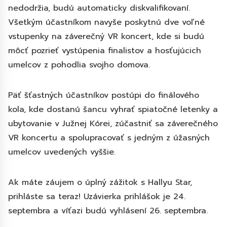
nedodržia, budú automaticky diskvalifikovaní.
Všetkým účastníkom navyše poskytnú dve voľné
vstupenky na záverečný VR koncert, kde si budú
môcť pozrieť vystúpenia finalistov a hosťujúcich
umelcov z pohodlia svojho domova.
Päť šťastných účastníkov postúpi do finálového
kola, kde dostanú šancu vyhrať spiatočné letenky a
ubytovanie v Južnej Kórei, zúčastniť sa záverečného
VR koncertu a spolupracovať s jedným z úžasných
umelcov uvedených vyššie.
Ak máte záujem o úplný zážitok s Hallyu Star,
prihláste sa teraz! Uzávierka prihlášok je 24.
septembra a víťazi budú vyhlásení 26. septembra.