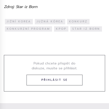
Zdroj: Star iz Born
JIŽNÍ KOREA
JUŽNÁ KÓREA
KONKURZ
KONKURZNÍ PROGRAM
KPOP
STAR IZ BORN
Diskuze
Pokud chcete přispět do
diskuze, musíte se přihlásit.
PŘIHLÁSIT SE