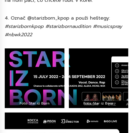
na ňom páči, čo chcete robiť v Kórei.
4. Označ @starizborn_kpop a použi heštegy:
#starizbornkpop #starizbornaudition #musicspray
#nbwk2022
Foto: Star iz Born
Foto: Star iz Born