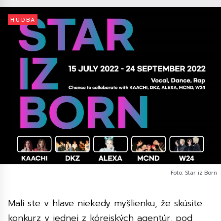
HUDBA
Foto: Star iz Born
Mali ste v hlave niekedy myšlienku, že skúsite
konkurz v jednej z kórejských agentúr, pod