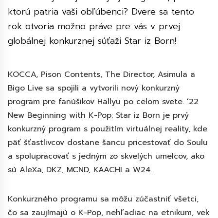
ktorú patria vaši obľúbenci? Dvere sa tento
rok otvoria možno práve pre vás v prvej
globálnej konkurznej súťaži Star iz Born!
KOCCA, Pison Contents, The Director, Asimula a
Bigo Live sa spojili a vytvorili nový konkurzný
program pre fanúšikov Hallyu po celom svete. ’22
New Beginning with K-Pop: Star iz Born je prvý
konkurzný program s použitím virtuálnej reality, kde
päť šťastlivcov dostane šancu pricestovať do Soulu
a spolupracovať s jedným zo skvelých umelcov, ako
sú AleXa, DKZ, MCND, KAACHI a W24.
Konkurzného programu sa môžu zúčastniť všetci,
čo sa zaujímajú o K-Pop, nehľadiac na etnikum, vek