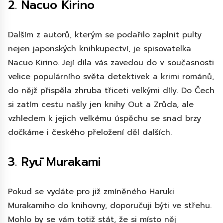
2. Nacuo Kirino
Dalším z autorů, kterým se podařilo zaplnit pulty
nejen japonských knihkupectví, je spisovatelka
Nacuo Kirino. Její díla vás zavedou do v současnosti
velice populárního světa detektivek a krimi románů,
do nějž přispěla zhruba třiceti velkými díly. Do Čech
si zatím cestu našly jen knihy Out a Zrůda, ale
vzhledem k jejich velkému úspěchu se snad brzy
dočkáme i českého přeložení děl dalších.
3. Ryū Murakami
Pokud se vydáte pro již zmíněného Haruki
Murakamiho do knihovny, doporučuji býti ve střehu.
Mohlo by se vám totiž stát, že si místo něj