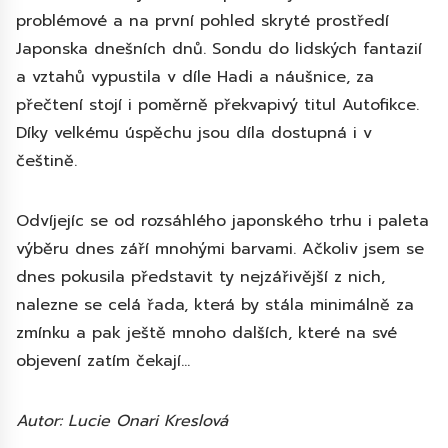
problémové a na první pohled skryté prostředí
Japonska dnešních dnů. Sondu do lidských fantazií
a vztahů vypustila v díle Hadi a náušnice, za
přečtení stojí i poměrně překvapivý titul Autofikce.
Díky velkému úspěchu jsou díla dostupná i v
češtině.
Odvíjejíc se od rozsáhlého japonského trhu i paleta
výběru dnes září mnohými barvami. Ačkoliv jsem se
dnes pokusila představit ty nejzářivější z nich,
nalezne se celá řada, která by stála minimálně za
zmínku a pak ještě mnoho dalších, které na své
objevení zatím čekají…
Autor: Lucie Onari Kreslová