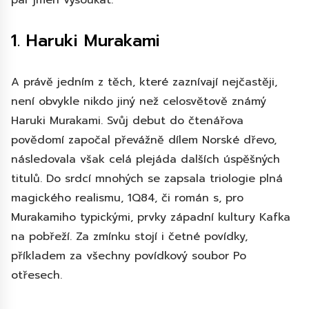
pár jmen vysoukat.
1. Haruki Murakami
A právě jedním z těch, které zaznívají nejčastěji,
není obvykle nikdo jiný než celosvětově známý
Haruki Murakami. Svůj debut do čtenářova
povědomí započal převážně dílem Norské dřevo,
následovala však celá plejáda dalších úspěšných
titulů. Do srdcí mnohých se zapsala triologie plná
magického realismu, 1Q84, či román s, pro
Murakamiho typickými, prvky západní kultury Kafka
na pobřeží. Za zmínku stojí i četné povídky,
příkladem za všechny povídkový soubor Po
otřesech.