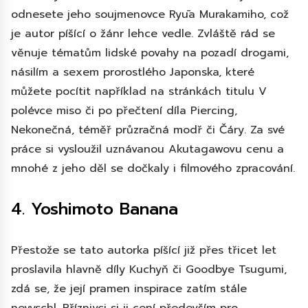
odnesete jeho soujmenovce Ryūa Murakamiho, což
je autor píšící o žánr lehce vedle. Zvláště rád se
věnuje tématům lidské povahy na pozadí drogami,
násilím a sexem prorostlého Japonska, které
můžete pocítit například na stránkách titulu V
polévce miso či po přečtení díla Piercing,
Nekonečná, téměř průzračná modř či Čáry. Za své
práce si vysloužil uznávanou Akutagawovu cenu a
mnohé z jeho děl se dočkaly i filmového zpracování.
4. Yoshimoto Banana
Přestože se tato autorka píšící již přes třicet let
proslavila hlavně díly Kuchyň či Goodbye Tsugumi,
zdá se, že její pramen inspirace zatím stále