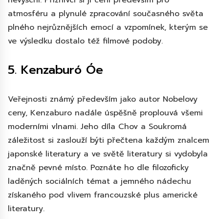
nevyschl. Příznivci si ji cení především pro
atmosféru a plynulé zpracování současného světa
plného nejrůznějších emocí a vzpomínek, kterým se
ve výsledku dostalo též filmové podoby.
5. Kenzaburó Óe
Veřejnosti známý především jako autor Nobelovy
ceny, Kenzaburo nadále úspěšně proplouvá všemi
moderními vlnami. Jeho díla Chov a Soukromá
záležitost si zaslouží býti přečtena každým znalcem
japonské literatury a ve světě literatury si vydobyla
značně pevné místo. Poznáte ho dle filozoficky
laděných sociálních témat a jemného nádechu
získaného pod vlivem francouzské plus americké
literatury.