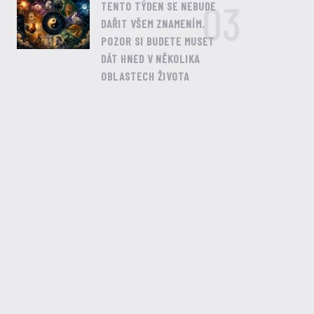
03
TENTO TÝDEN SE NEBUDE
DAŘIT VŠEM ZNAMENÍM.
POZOR SI BUDETE MUSET
DÁT HNED V NĚKOLIKA
OBLASTECH ŽIVOTA