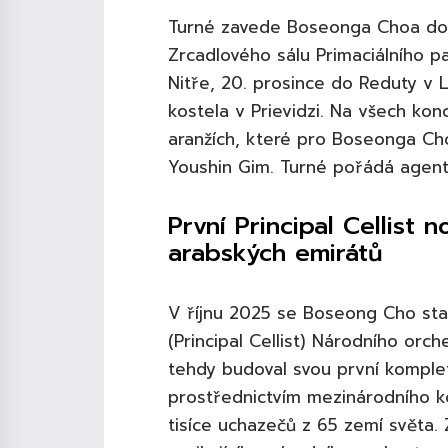
Turné zavede Boseonga Choa do č
Zrcadlového sálu Primaciálního pa
Nitře, 20. prosince do Reduty v L
kostela v Prievidzi. Na všech ko
aranžích, které pro Boseonga Cho
Youshin Gim. Turné pořádá agent
První Principal Cellist
arabských emirátů
V říjnu 2025 se Boseong Cho stal
(Principal Cellist) Národního orc
tehdy budoval svou první komplet
prostřednictvím mezinárodního ko
tisíce uchazečů z 65 zemí světa. Z