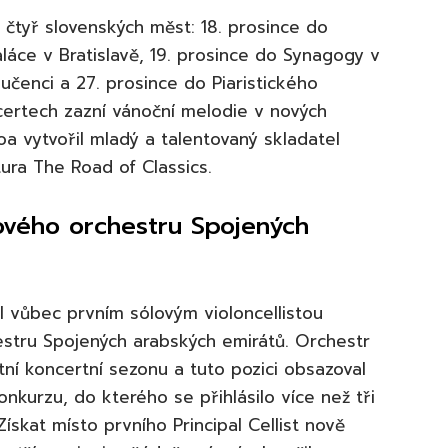
tyř slovenských měst: 18. prosince do
láce v Bratislavě, 19. prosince do Synagogy v
učenci a 27. prosince do Piaristického
ncertech zazní vánoční melodie v nových
a vytvořil mladý a talentovaný skladatel
ura The Road of Classics.
 nového orchestru Spojených
 vůbec prvním sólovým violoncellistou
hestru Spojených arabských emirátů. Orchestr
ní koncertní sezonu a tuto pozici obsazoval
nkurzu, do kterého se přihlásilo více než tři
ískat místo prvního Principal Cellist nově