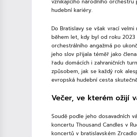
vznikajícího národního orchestr
hudební kariéry.
Do Bratislavy se však vrací velmi 
během let, kdy byl od roku 2023
orchestrálního angažmá po ukonče
jeho slov přijala téměř jako člen
řadu domácích i zahraničních tur
způsobem, jak se každý rok alespo
evropská hudební cesta skutečně
Večer, ve kterém ožijí 
Soudě podle jeho dosavadních vá
koncertu Thousand Candles v Rud
koncertů v bratislavském Zrcadl