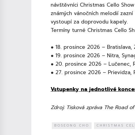
návštěvníci Christmas Cello Show
známých vánočních melodií zazn
vystoupí za doprovodu kapely.
Termíny turné Christmas Cello S
● 18. prosince 2026 – Bratislava,
● 19. prosince 2026 – Nitra, Syn
● 20. prosince 2026 – Lučenec, 
● 27. prosince 2026 – Prievidza, P
Vstupenky na jednotlivé koncert
Zdroj: Tisková zpráva The Road of
BOSEONG CHO
CHRISTMAS CE