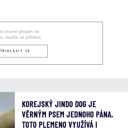
d chcete přispět do
e, musíte se přihlásit.
PŘIHLÁSIT SE
KOREJSKÝ JINDO DOG JE
VĚRNÝM PSEM JEDNOHO PÁNA.
TOTO PLEMENO VYUŽÍVÁ I