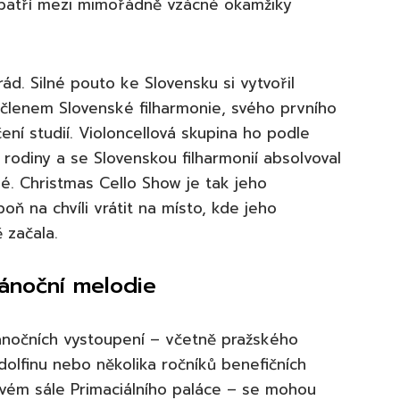
u patří mezi mimořádně vzácné okamžiky
rád. Silné pouto ke Slovensku si vytvořil
 členem Slovenské filharmonie, svého prvního
ní studií. Violoncellová skupina ho podle
a rodiny a se Slovenskou filharmonií absolvoval
né. Christmas Cello Show je tak jeho
ň na chvíli vrátit na místo, kde jeho
 začala.
vánoční melodie
nočních vystoupení – včetně pražského
olfinu nebo několika ročníků benefičních
ovém sále Primaciálního paláce – se mohou