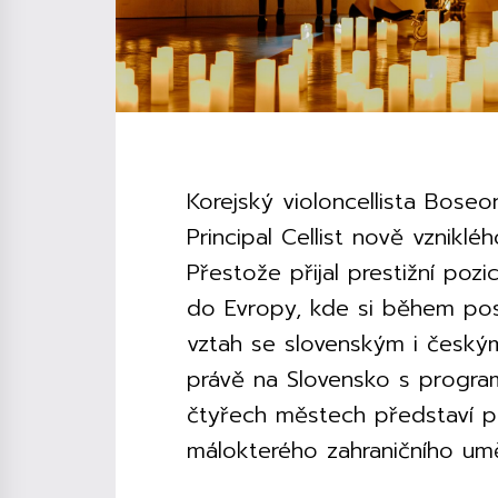
Korejský violoncellista Bo
Principal Cellist nově vznikl
Přestože přijal prestižní poz
do Evropy, kde si během pos
vztah se slovenským i českým
právě na Slovensko s program
čtyřech městech představí pos
málokterého zahraničního umě