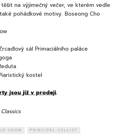
 těšit na výjimečný večer, ve kterém vedle
í také pohádkové motivy. Boseong Cho
how
 Zrcadlový sál Primaciálního paláce
agoga
Reduta
iaristický kostel
y jsou již v prodeji
.
 Classics
LLO SHOW
PRINCIPAL CELLIST