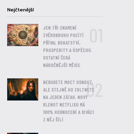
Nejčtenější
01
JEN TŘI ZNAMENÍ
ZVĚROKRUHU POCÍTÍ
PŘÍVAL BOHATSTVÍ,
PROSPERITY A ÚSPĚCHU.
OSTATNÍ ČEKÁ
NÁROČNĚJŠÍ MĚSÍC
02
NEBUDETE MOCT USNOUT,
ALE STEJNĚ HO ZHLTNETE
NA JEDEN ZÁTAH. NOVÝ
KLENOT NETFLIXU MÁ
100% HODNOCENÍ A DIVÁCI
Z NĚJ ŠÍLÍ