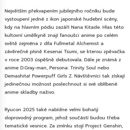
Největším překvapením jubilejního ročníku bude
vystoupení jedné z ikon japonské hudební scény,
kdy na hlavním pódiu zazáří Nana Kitade. Hlas této
kultovní umělkyně znají fanoušci anime po celém
světě zejména z díla Fullmetal Alchemist a
závěrečné písně Kesenai Tsumi, se kterou zpěvačka
v roce 2003 úspěšně debutovala. Dále je známá z
anime D.Gray-man, Persona: Trinity Soul nebo
Demashita! Powerpuff Girls Z. Návštěvníci tak získají
jedinečnou možnost poslechnout si své oblíbené
anime skladby naživo.
Ryucon 2025 také nabídne velmi bohatý
doprovodný program, jehož součástí budou třeba
tematické vesnice. Za zmínku stojí Project Genshin,