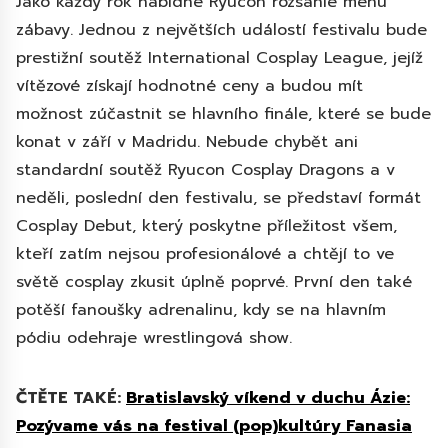
Jako každý rok nabídne Ryucon rozsáhlé menu
zábavy. Jednou z největších událostí festivalu bude
prestižní soutěž International Cosplay League, jejíž
vítězové získají hodnotné ceny a budou mít
možnost zúčastnit se hlavního finále, které se bude
konat v září v Madridu. Nebude chybět ani
standardní soutěž Ryucon Cosplay Dragons a v
neděli, poslední den festivalu, se představí formát
Cosplay Debut, který poskytne příležitost všem,
kteří zatím nejsou profesionálové a chtějí to ve
světě cosplay zkusit úplně poprvé. První den také
potěší fanoušky adrenalinu, kdy se na hlavním
pódiu odehraje wrestlingová show.
ČTĚTE TAKÉ:
Bratislavský víkend v duchu Ázie:
Pozývame vás na festival (pop)kultúry Fanasia