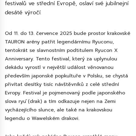
festivalů ve střední Evropě, oslaví své jubilnejní
desáté výročí.
Od 11. do 13. července 2025 bude prostor krakovské
TAURON arény patřit legendárnímu Ryuconu,
tentokrát se slavnostním podtitulem Ryucon X
Anniversary. Tento festival, který za uplynulou
dekádu vyrostl v největší událost věnovanou
především japonské popkultuře v Polsku, se chystá
přivítat desítky tisíc návštěvníků z celé střední
Evropy. Festival je pojmenovaný podle japonského
slova ryū (drak) a tím odkazuje nejen na Zemi
vycházejícího slunce, ale také na krakovskou
legendu o Wawelském drakovi.