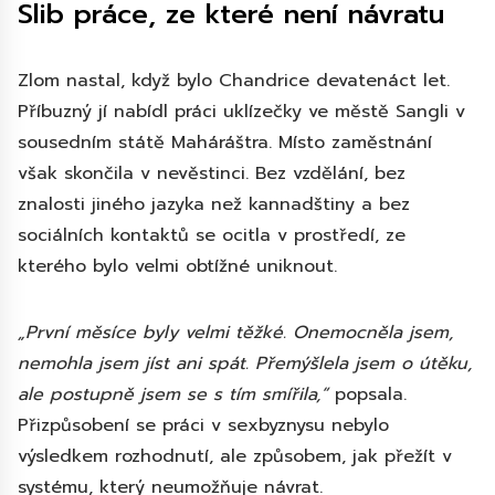
Slib práce, ze které není návratu
Zlom nastal, když bylo Chandrice devatenáct let.
Příbuzný jí nabídl práci uklízečky ve městě Sangli v
sousedním státě Maháráštra. Místo zaměstnání
však skončila v nevěstinci. Bez vzdělání, bez
znalosti jiného jazyka než kannadštiny a bez
sociálních kontaktů se ocitla v prostředí, ze
kterého bylo velmi obtížné uniknout.
„První měsíce byly velmi těžké. Onemocněla jsem,
nemohla jsem jíst ani spát. Přemýšlela jsem o útěku,
ale postupně jsem se s tím smířila,“
popsala.
Přizpůsobení se práci v sexbyznysu nebylo
výsledkem rozhodnutí, ale způsobem, jak přežít v
systému, který neumožňuje návrat.