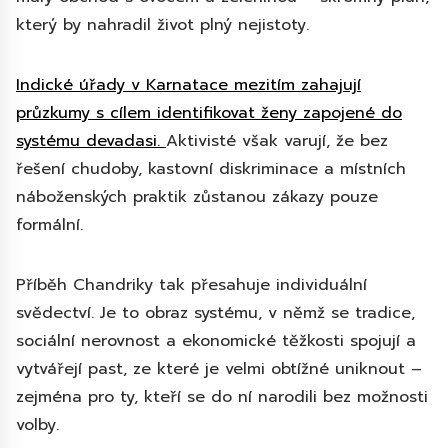
který by nahradil život plný nejistoty.
Indické úřady v Karnatace mezitím zahajují
průzkumy s cílem identifikovat ženy zapojené do
systému devadasi.
Aktivisté však varují, že bez
řešení chudoby, kastovní diskriminace a místních
náboženských praktik zůstanou zákazy pouze
formální.
Příběh Chandriky tak přesahuje individuální
svědectví. Je to obraz systému, v němž se tradice,
sociální nerovnost a ekonomické těžkosti spojují a
vytvářejí past, ze které je velmi obtížné uniknout –
zejména pro ty, kteří se do ní narodili bez možnosti
volby.