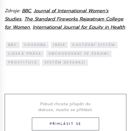
Zdroje:
BBC
,
Journal of International Women’s
Studies
,
The Standard Fireworks Rajaratnam College
for Women
,
International Journal for Equity in Health
BBC
CHUDOBA
INDIE
KASTOVNÍ SYSTÉM
LIDSKÁ PRÁVA
OBCHODOVÁNÍ SE ŽENAMI
PROSTITUCE
SYSTÉM DEVADASI
Diskuze
Pokud chcete přispět do
diskuze, musíte se přihlásit.
PŘIHLÁSIT SE