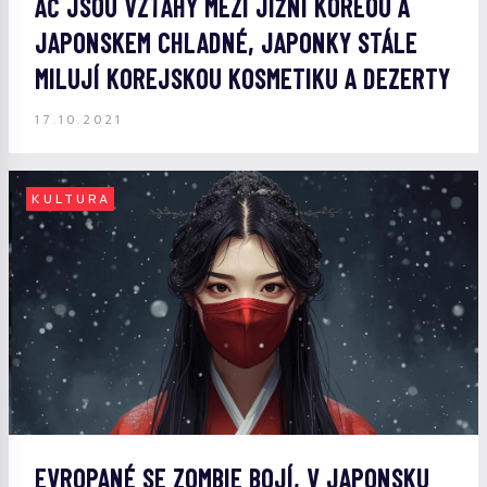
AČ JSOU VZTAHY MEZI JIŽNÍ KOREOU A
JAPONSKEM CHLADNÉ, JAPONKY STÁLE
MILUJÍ KOREJSKOU KOSMETIKU A DEZERTY
17.10.2021
KULTURA
EVROPANÉ SE ZOMBIE BOJÍ, V JAPONSKU