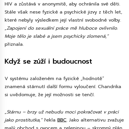
HIV a zůstává v anonymitě, aby ochránila své děti.
Stále však nese fyzické a psychické jizvy z těch let,
které nebyly výsledkem její vlastní svobodné volby.
„Zapojení do sexuální práce mě hluboce ovlivnilo.
Moje tělo je slabé a jsem psychicky zlomená,“
přiznala.
Když se zúží i budoucnost
V systému založeném na fyzické „hodnotě“
znamená stárnutí další formu vyloučení. Chandrika
si uvědomuje, že její možnosti se tenčí.
„Stárnu – brzy už nebudu moci pokračovat v práci
jako prostitutka,“
řekla
BBC
. Jako alternativu zvažuje
malý obchod s ovocem a zeleninou – skromný plán,