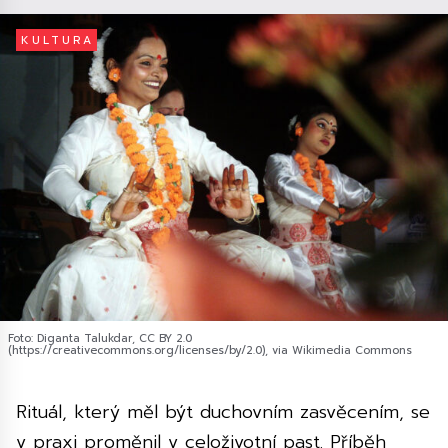
KULTURA
Foto: Diganta Talukdar, CC BY 2.0
(https://creativecommons.org/licenses/by/2.0), via Wikimedia Commons
Rituál, který měl být duchovním zasvěcením, se
v praxi proměnil v celoživotní past. Příběh