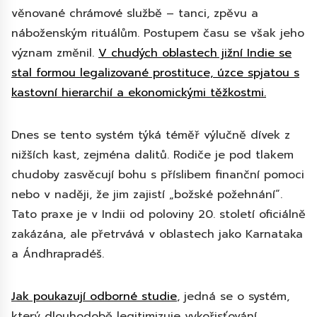
věnované chrámové službě – tanci, zpěvu a
náboženským rituálům. Postupem času se však jeho
význam změnil.
V chudých oblastech jižní Indie se
stal formou legalizované prostituce, úzce spjatou s
kastovní hierarchií a ekonomickými těžkostmi.
Dnes se tento systém týká téměř výlučně dívek z
nižších kast, zejména dalitů. Rodiče je pod tlakem
chudoby zasvěcují bohu s příslibem finanční pomoci
nebo v naději, že jim zajistí „božské požehnání“.
Tato praxe je v Indii od poloviny 20. století oficiálně
zakázána, ale přetrvává v oblastech jako Karnataka
a Ándhrapradéš.
Jak poukazují odborné studie
, jedná se o systém,
který dlouhodobě legitimizuje vykořisťování