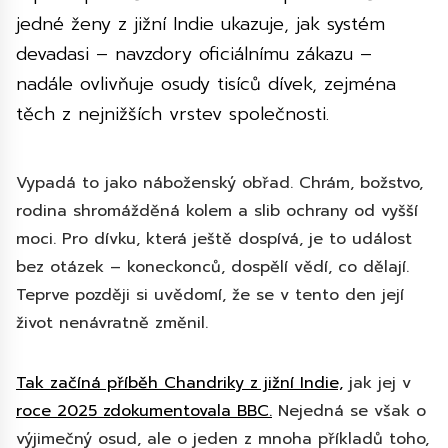
jedné ženy z jižní Indie ukazuje, jak systém
devadasi – navzdory oficiálnímu zákazu –
nadále ovlivňuje osudy tisíců dívek, zejména
těch z nejnižších vrstev společnosti.
Vypadá to jako náboženský obřad. Chrám, božstvo,
rodina shromážděná kolem a slib ochrany od vyšší
moci. Pro dívku, která ještě dospívá, je to událost
bez otázek – koneckonců, dospělí vědí, co dělají.
Teprve později si uvědomí, že se v tento den její
život nenávratně změnil.
Tak začíná příběh Chandriky z jižní Indie,
jak jej v
roce 2025 zdokumentovala BBC.
Nejedná se však o
výjimečný osud, ale o jeden z mnoha příkladů toho,