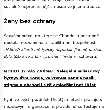
sociálně nejzranitelnějších osob ve jménu tradice.
Ženy bez ochrany
Sexuální práce, do které se Chandrika postupně
dostala, neznamenala stabilitu ani bezpečnost.
„Někteří klienti mě fyzicky napadali, jiní mě uráželi.
Bylo těžké se s tím vyrovnat,“
řekla v rozhovoru.
MOHLO BY VÁS ZAJÍMAT:
Nelegální miliardový
byznys Jižní Koreje, ve kterém panuje násilí,
stigma a obchod i s těly mladšími než 18 let
Nyní, ve svých pozdních třicátých letech, pracuje s
neziskovými organizacemi, pravidelně se testuje na