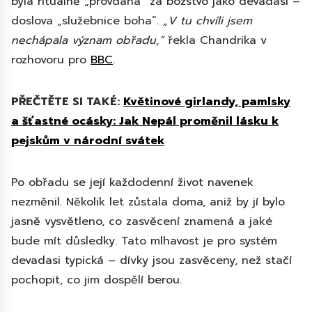
byla rituálně „provdána“ za božstvo jako devadasi –
doslova „služebnice boha“.
„V tu chvíli jsem
nechápala význam obřadu,“
řekla Chandrika v
rozhovoru pro
BBC
.
PŘEČTĚTE SI TAKÉ:
Květinové girlandy, pamlsky
a šťastné ocásky: Jak Nepál proměnil lásku k
pejskům v národní svátek
Po obřadu se její každodenní život navenek
nezměnil. Několik let zůstala doma, aniž by jí bylo
jasně vysvětleno, co zasvěcení znamená a jaké
bude mít důsledky. Tato mlhavost je pro systém
devadasi typická – dívky jsou zasvěceny, než stačí
pochopit, co jim dospělí berou.