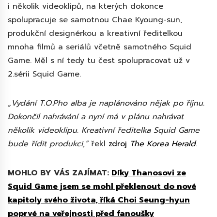
i několik videoklipů, na kterých dokonce
spolupracuje se samotnou Chae Kyoung-sun,
produkční designérkou a kreativní ředitelkou
mnoha filmů a seriálů včetně samotného Squid
Game. Měl s ní tedy tu čest spolupracovat už v
2.sérii Squid Game.
„Vydání T.O.Pho alba je naplánováno nějak po říjnu.
Dokončil nahrávání a nyní má v plánu nahrávat
několik videoklipu. Kreativní ředitelka Squid Game
bude řídit produkci,”
řekl
zdroj
The Korea Herald
.
MOHLO BY VÁS ZAJÍMAT:
Díky Thanosovi ze
Squid Game jsem se mohl překlenout do nové
kapitoly svého života, říká Choi Seung-hyun
poprvé na veřejnosti před fanoušky