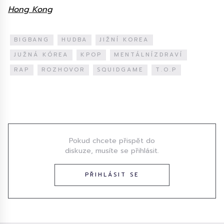
Hong Kong
BIGBANG
HUDBA
JIŽNÍ KOREA
JUŽNÁ KÓREA
KPOP
MENTÁLNÍZDRAVÍ
RAP
ROZHOVOR
SQUIDGAME
T.O.P
Diskuze
Pokud chcete přispět do
diskuze, musíte se přihlásit.
PŘIHLÁSIT SE