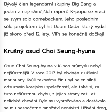
Bývalý člen legendární skupiny Big Bang a
jeden z nejznámějších raperů K-popu se vrací
se svým solo comebackem. Jeho posledním
sólo projektem byl hit Doom Dada, který vydal
již skoro před 12 lety.
VIPs se konečně dočkají
.
Krušný osud Choi Seung-hyuna
Osud Choi Seung-hyuna v K-pop průmyslu nebyl
nejšťastnější. V roce 2017 byl obviněn z užívání
marihuany. Kvůli takovému činu byl nejen silně
odsuzován korejskou společností, ale také si, za
tuto nešťastnou chybu, z jejich strany zažil až
nelidské chování. Bylo mu vyhrožováno a dostávalo
se mu nespočetné množství nenávisti. Užívání drog,