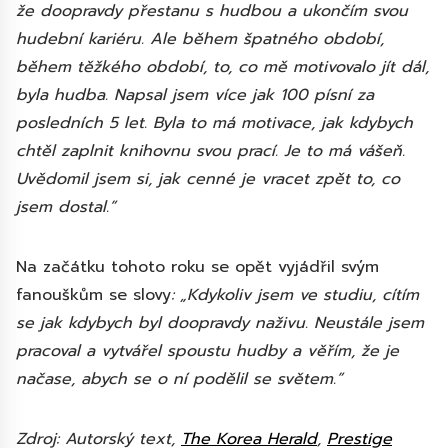
že doopravdy přestanu s hudbou a ukončím svou
hudební kariéru. Ale během špatného období,
během těžkého období, to, co mě motivovalo jít dál,
byla hudba. Napsal jsem více jak 100 písní za
posledních 5 let. Byla to má motivace, jak kdybych
chtěl zaplnit knihovnu svou prací. Je to má vášeň.
Uvědomil jsem si, jak cenné je vracet zpět to, co
jsem dostal.”
Na začátku tohoto roku se opět vyjádřil svým
fanouškům se slovy
: „Kdykoliv jsem ve studiu, cítím
se jak kdybych byl doopravdy naživu. Neustále jsem
pracoval a vytvářel spoustu hudby a věřím, že je
načase, abych se o ní podělil se světem.”
Zdroj: Autorský text,
The Korea Herald
,
Prestige