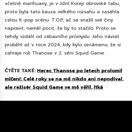
včetně marihuany, je v Jižní Koreji obrovské tabu,
proto byla tato kauza velkého rozsahu a zasáhla
celou K-pop scénu. T.O.P, ač se snažil své činy
napravit, neměl pocit, že by to stačilo. Proto se
tehdy vzdálil od zábavního průmyslu. Jeho návrat
proběhl až v roce 2024, kdy bylo oznámeno, že si
zahraje roli Thanose v 2. sérii Squid Game.
ČTĚTE TAKÉ:
Herec Thanose po letech prolomil
mlčení: Celé roky se na mě nikdo ani nepodíval,
ale režisér Squid Game ve mě věřil, říká