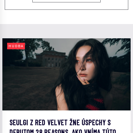
HUDBA
SEULGI Z RED VELVET ŽNE ÚSPECHY S
DEBUTOM 28 REASONS. AKO VNÍMA TÚTO