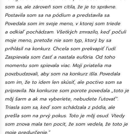
som sa, ale zároveň som cítila, že je to správne.
Postavila som sa na pódium a predstavila sa.
Povedala som im svoje meno, v ktorej som triede
a odkiaľ pochádzam. Všetkých zmrazilo, keď počuli
moje meno, pretože nie som typ, ktorý by sa
prihlásil na konkurz. Chcela som prekvapiť ľudí.
Zaspievala som časť a nastala eufória. Od toho
momentu som spievala viac. Moji priatelia ma
povzbudzovali, aby som na konkurz išla. Povedala
som im, že to idem len skúsiť, ale poctivo som sa
pripravila. Na konkurze som porote povedala „toto je
môj šarm a ak ma vyberiete, nebudete ľutovať“.
Triasla som sa, keď som schádzala z pódia, ale
prešla som na prvý pokus. Toto je môj osud. Vtedy
som znova mala ten pocit, že som vedela, že toto je
moje predurčenie.“