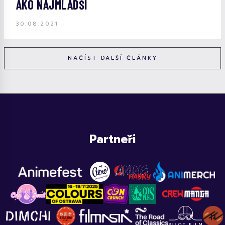
AKO NAJMLADŠÍ
30.08.2021
NAČÍST DALŠÍ ČLÁNKY
Partneři