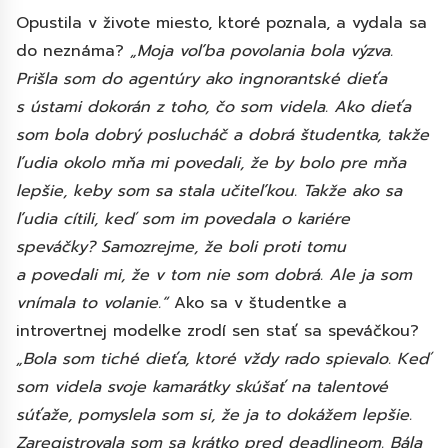
Opustila v živote miesto, ktoré poznala, a vydala sa
do neznáma?
„Moja voľba povolania bola výzva.
Prišla som do agentúry ako ingnorantské dieťa
s ústami dokorán z toho, čo som videla. Ako dieťa
som bola dobrý poslucháč a dobrá študentka, takže
ľudia okolo mňa mi povedali, že by bolo pre mňa
lepšie, keby som sa stala učiteľkou. Takže ako sa
ľudia cítili, keď som im povedala o kariére
speváčky? Samozrejme, že boli proti tomu
a povedali mi, že v tom nie som dobrá. Ale ja som
vnímala to volanie.“
Ako sa v študentke a
introvertnej modelke zrodí sen stať sa speváčkou?
„Bola som tiché dieťa, ktoré vždy rado spievalo. Keď
som videla svoje kamarátky skúšať na talentové
súťaže, pomyslela som si, že ja to dokážem lepšie.
Zaregistrovala som sa krátko pred deadlineom. Bála