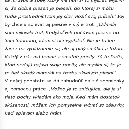
sa mi zvuk a spev, ktorý ma núti si to myslieť. Myslím
si, že dobrá pieseň je pieseň, do ktorej si môžu
ľudia prostredníctvom jej slov vložiť svoj príbeh.“
Joy
by chcela spievať aj piesne v štýle trot.
„Odmala
som milovala trot. Kedykoľvek počúvam piesne od
Sam Soobong, idem si oči vyplakať. Nie je to len
žáner na vybláznenie sa, ale aj plný smútku a túžob.
Každý z nás má temné a smutné pocity. Sú tu ľudia,
ktorí nedajú najavo svoje pocity, ale myslím si, že je
to tiež skvelý materiál na tvorbu skvelých piesní.“
V našej podstate sa dá zabudnúť na zlé spomienky
aj pomocou práce.
„Možno je to zničujúce, ale ja si
tieto pocity vkladám ako moje. Keď mám dostatok
skúseností, môžem ich pomyselne vybrať zo zásuvky,
keď spievam alebo hrám.“