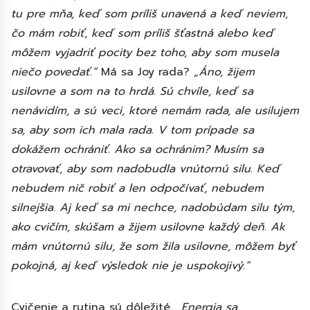
tu pre mňa, keď som príliš unavená a keď neviem,
čo mám robiť, keď som príliš šťastná alebo keď
môžem vyjadriť pocity bez toho, aby som musela
niečo povedať.“
Má sa Joy rada?
„Áno, žijem
usilovne a som na to hrdá. Sú chvíle, keď sa
nenávidím, a sú veci, ktoré nemám rada, ale usilujem
sa, aby som ich mala rada. V tom prípade sa
dokážem ochrániť. Ako sa ochránim? Musím sa
otravovať, aby som nadobudla vnútornú silu. Keď
nebudem nič robiť a len odpočívať, nebudem
silnejšia. Aj keď sa mi nechce, nadobúdam silu tým,
ako cvičím, skúšam a žijem usilovne každý deň. Ak
mám vnútornú silu, že som žila usilovne, môžem byť
pokojná, aj keď výsledok nie je uspokojivý.“
Cvičenie a rutina sú dôležité.
„Energia sa