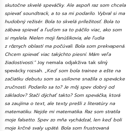
skutočne skvelé speváčky. Ale aspoň raz som chcela
spievať soundtrack, a to sa mi podarilo. Vybral si ma
hudobný režisér. Bola to skvelá príležitosť. Bola to
zábava spievať a ľuďom sa to páčilo viac, ako som
si myslela. Nielen moji fanúšikovia, ale ľudia
z rôznych oblastí ma počúvali. Bola som prekvapená.
Chcem spievať viac takýchto piesní. Mám veľa
žiadostivosti.“
Joy nemala odjakživa tak silný
spevácky rozsah.
„Keď som bola trainee a ešte na
začiatku debutu som sa usilovne snažila o spevácke
zručnosti. Podarilo sa to? Je môj spev dobrý od
základov? Stačí dýchať takto? Som speváčka, ktorá
sa zaujíma o text, ale texty prešli z literatúry na
matematiku. Nejde mi matematika. Raz som stratila
moje falsetto. Spev zo mňa vychádzal, len keď boli
moje krčné svaly upäté. Bola som frustrovaná