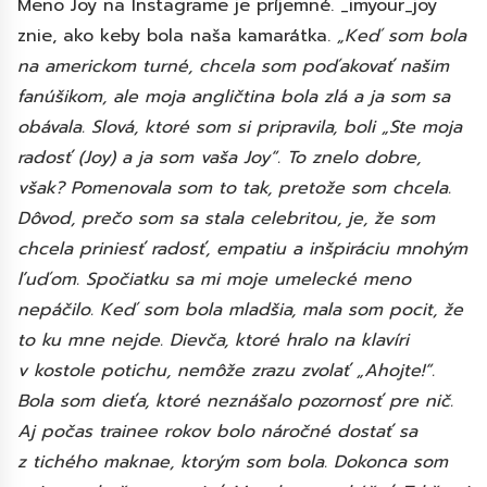
Meno Joy na Instagrame je príjemné. _imyour_joy
znie, ako keby bola naša kamarátka.
„Keď som bola
na americkom turné, chcela som poďakovať našim
fanúšikom, ale moja angličtina bola zlá a ja som sa
obávala. Slová, ktoré som si pripravila, boli „Ste moja
radosť (Joy) a ja som vaša Joy“. To znelo dobre,
však? Pomenovala som to tak, pretože som chcela.
Dôvod, prečo som sa stala celebritou, je, že som
chcela priniesť radosť, empatiu a inšpiráciu mnohým
ľuďom. Spočiatku sa mi moje umelecké meno
nepáčilo. Keď som bola mladšia, mala som pocit, že
to ku mne nejde. Dievča, ktoré hralo na klavíri
v kostole potichu, nemôže zrazu zvolať „Ahojte!“.
Bola som dieťa, ktoré neznášalo pozornosť pre nič.
Aj počas trainee rokov bolo náročné dostať sa
z tichého maknae, ktorým som bola. Dokonca som