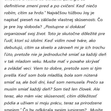
definitívne zmení pred a po cvičení. Keď niečo
robím, cítim sa hrdo.“
Najväčšou túžbou Joy je
napísať pieseň na základe vlastnej skúsenosti. Čo
je pre Joy sloboda?
„Postupne si dokázať
organizovať svoj život. Toto je skutočne dôležité pre
ľudí, ktorí sú idolmi. Keď vidím nové tváre, ako
debutujú, cítim sa skvelo a zároveň mi je ich trochu
ľúto, pretože nie je jednoduché smiať sa každý deň
v tak mladom veku. Musíte mať v povahe skrývať
a zvládať veci. Viem to dobre, pretože som si tým
prešla. Keď som bola mladšia, bola som nútená
smiať sa, ale boli dni, keď som nemusela. Prečo sa
musím smiať každý deň? Som tiež len človek. Ale
teraz, ako mám viac skúseností, cítim dôležitosť
pódia a užívam si moju prácu, teraz sa prirodzene
smejem.“
Čo by odkázala svojim juniorom?
„Musíte