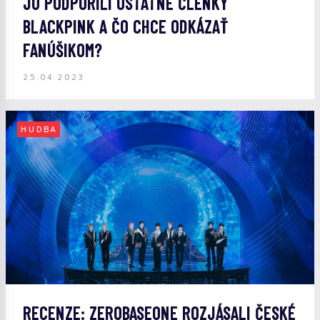
JU PODPORILI OSTATNÉ ČLENKY
BLACKPINK A ČO CHCE ODKÁZAŤ
FANÚŠIKOM?
25.04.2023
HUDBA
RECENZE: ZEROBASEONE ROZJÁSALI ČESKÉ