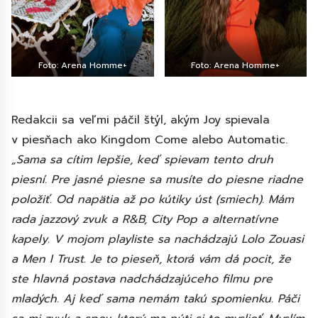
Foto: Arena Homme+
Foto: Arena Homme+
Redakcii sa veľmi páčil štýl, akým Joy spievala
v piesňach ako Kingdom Come alebo Automatic.
„Sama sa cítim lepšie, keď spievam tento druh
piesní. Pre jasné piesne sa musíte do piesne riadne
položiť. Od napätia až po kútiky úst (smiech). Mám
rada jazzový zvuk a R&B, City Pop a alternatívne
kapely. V mojom playliste sa nachádzajú Lolo Zouasi
a Men I Trust. Je to pieseň, ktorá vám dá pocit, že
ste hlavná postava nadchádzajúceho filmu pre
mladých. Aj keď sama nemám takú spomienku. Páči