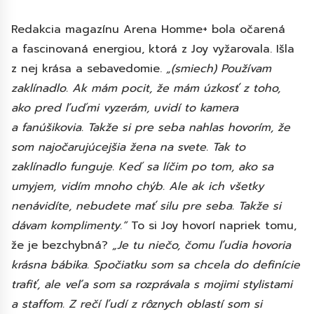
Redakcia magazínu Arena Homme+ bola očarená
a fascinovaná energiou, ktorá z Joy vyžarovala. Išla
z nej krása a sebavedomie.
„(smiech) Používam
zaklínadlo. Ak mám pocit, že mám úzkosť z toho,
ako pred ľuďmi vyzerám, uvidí to kamera
a fanúšikovia. Takže si pre seba nahlas hovorím, že
som najočarujúcejšia žena na svete. Tak to
zaklínadlo funguje. Keď sa líčim po tom, ako sa
umyjem, vidím mnoho chýb. Ale ak ich všetky
nenávidíte, nebudete mať silu pre seba. Takže si
dávam komplimenty.“
To si Joy hovorí napriek tomu,
že je bezchybná?
„Je tu niečo, čomu
ľudia
hovoria
krásna bábika. Spočiatku som sa chcela do definície
trafiť, ale veľa som sa rozprávala s mojimi stylistami
a staffom. Z rečí ľudí z rôznych oblastí som si