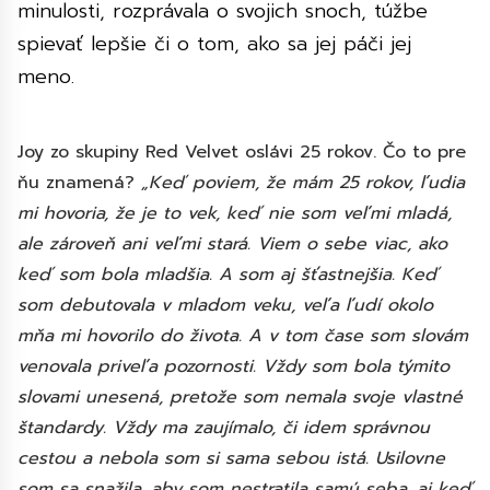
minulosti, rozprávala o svojich snoch, túžbe
spievať lepšie či o tom, ako sa jej páči jej
meno.
Joy zo skupiny Red Velvet oslávi 25 rokov. Čo to pre
ňu znamená?
„Keď poviem, že mám 25 rokov, ľudia
mi hovoria, že je to vek, keď nie som veľmi mladá,
ale zároveň ani veľmi stará. Viem o sebe viac, ako
keď som bola mladšia. A som aj šťastnejšia. Keď
som debutovala v mladom veku, veľa ľudí okolo
mňa mi hovorilo do života. A v tom čase som slovám
venovala priveľa pozornosti. Vždy som bola týmito
slovami unesená, pretože som nemala svoje vlastné
štandardy. Vždy ma zaujímalo, či idem správnou
cestou a nebola som si sama sebou istá. Usilovne
som sa snažila, aby som nestratila samú seba, aj keď