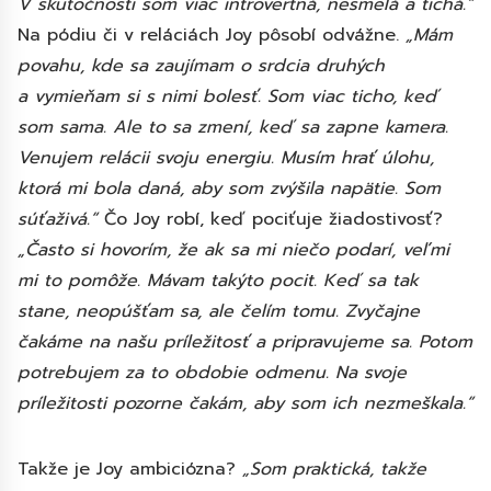
V skutočnosti som viac introvertná, nesmelá a tichá.“
Na pódiu či v reláciách Joy pôsobí odvážne.
„Mám
povahu, kde sa zaujímam o srdcia druhých
a vymieňam si s nimi bolesť. Som viac ticho, keď
som sama. Ale to sa zmení, keď sa zapne kamera.
Venujem relácii svoju energiu. Musím hrať úlohu,
ktorá mi bola daná, aby som zvýšila napätie. Som
súťaživá.“
Čo Joy robí, keď pociťuje žiadostivosť?
„Často si hovorím, že ak sa mi niečo podarí, veľmi
mi to pomôže. Mávam takýto pocit. Keď sa tak
stane, neopúšťam sa, ale čelím tomu. Zvyčajne
čakáme na našu príležitosť a pripravujeme sa. Potom
potrebujem za to obdobie odmenu. Na svoje
príležitosti pozorne čakám, aby som ich nezmeškala.“
Takže je Joy ambiciózna?
„Som praktická, takže