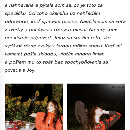
a nahnevaná a pýtala som sa, čo je toto za
speváčku. Od toho okamihu už nehľadám
odpovede, keď spievam piesne. Naučila som sa veľa
z tvorby a počúvania rôznych piesní. Na môj spev
neexistuje odpoveď. Teraz sa snažím o to, ako
vydávať rôzne zvuky s farbou môjho spevu. Keď mi
kamarát pošle skladbu, vložím mnoho liniek
a pošlem mu to späť bez spochybňovania sa,“
povedala Joy.