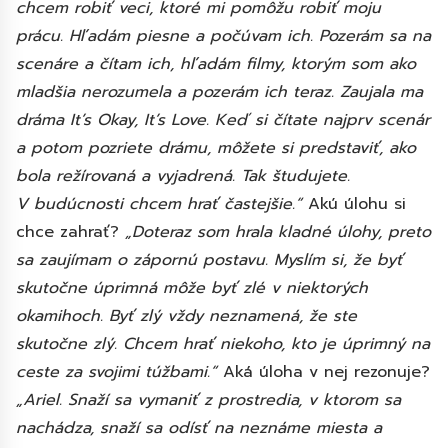
chcem robiť veci, ktoré mi pomôžu robiť moju
prácu. Hľadám piesne a počúvam ich. Pozerám sa na
scenáre a čítam ich, hľadám filmy, ktorým som ako
mladšia nerozumela a pozerám ich teraz. Zaujala ma
dráma It’s Okay, It’s Love. Keď si čítate najprv scenár
a potom pozriete drámu, môžete si predstaviť, ako
bola režírovaná a vyjadrená. Tak študujete.
V budúcnosti chcem hrať častejšie.“
Akú úlohu si
chce zahrať?
„Doteraz som hrala kladné úlohy, preto
sa zaujímam o zápornú postavu. Myslím si, že byť
skutočne úprimná môže byť zlé v niektorých
okamihoch. Byť zlý vždy neznamená, že ste
skutočne zlý. Chcem hrať niekoho, kto je úprimný na
ceste za svojimi túžbami.“
Aká úloha v nej rezonuje?
„Ariel. Snaží sa vymaniť z prostredia, v ktorom sa
nachádza, snaží sa odísť na neznáme miesta a