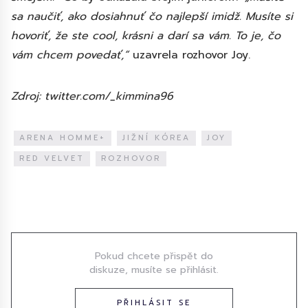
sa naučiť, ako dosiahnuť čo najlepší imidž. Musíte si
hovoriť, že ste cool, krásni a darí sa vám. To je, čo
vám chcem povedať,“
uzavrela rozhovor Joy.
Zdroj: twitter.com/_kimmina96
ARENA HOMME+
JIŽNÍ KÓREA
JOY
RED VELVET
ROZHOVOR
Diskuze
Pokud chcete přispět do
diskuze, musíte se přihlásit.
PŘIHLÁSIT SE