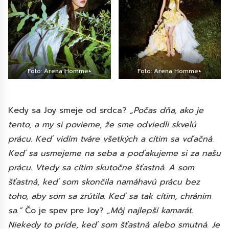
Foto: Arena Homme+
Foto: Arena Homme+
Kedy sa Joy smeje od srdca?
„Počas dňa, ako je
tento, a my si povieme, že sme odviedli skvelú
prácu. Keď vidím tváre všetkých a cítim sa vďačná.
Keď sa usmejeme na seba a poďakujeme si za našu
prácu. Vtedy sa cítim skutočne šťastná. A som
šťastná, keď som skončila namáhavú prácu bez
toho, aby som sa zrútila. Keď sa tak cítim, chránim
sa.“
Čo je spev pre Joy?
„Môj najlepší kamarát.
Niekedy to príde, keď som šťastná alebo smutná. Je