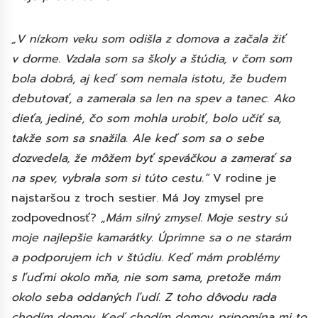
„V nízkom veku som odišla z domova a začala žiť
v dorme. Vzdala som sa školy a štúdia, v čom som
bola dobrá, aj keď som nemala istotu, že budem
debutovať, a zamerala sa len na spev a tanec. Ako
dieťa, jediné, čo som mohla urobiť, bolo učiť sa,
takže som sa snažila. Ale keď som sa o sebe
dozvedela, že môžem byť speváčkou a zamerať sa
na spev, vybrala som si túto cestu.“
V rodine je
najstaršou z troch sestier. Má Joy zmysel pre
zodpovednosť?
„Mám silný zmysel. Moje sestry sú
moje najlepšie kamarátky. Úprimne sa o ne starám
a podporujem ich v štúdiu. Keď mám problémy
s ľuďmi okolo mňa, nie som sama, pretože mám
okolo seba oddaných ľudí. Z toho dôvodu rada
chodím domov. Keď chodím domov, pripomína mi to