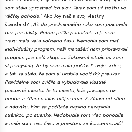
som stála uprostred ich slov. Teraz som už trošku vo
väčšej pohode.“
Ako Joy našla svoj vlastný
štandard?
„Až do predminulého roku som pracovala
bez prestávky. Potom prišla pandémia a ja som
zrazu mala veľa voľného času. Nemohla som mať
individuálny program, naši manažéri nám pripravovali
program pre celú skupinu. Šokovaná situáciou som
si pomyslela, že by som mala počúvať svoje srdce,
a tak sa stalo, že som si urobila vodičský preukaz.
Pravidelne som cvičila a vybudovala vlastné
pracovné miesto. Je to miesto, kde pracujem na
hudbe a čítam nahlas môj scenár. Začínam od stien
a nábytku, kým sa počítače naplno nezaplnia
stránkou po stránke. Nadobudla som viac pohodlia
a mala som viac času a priestoru sa koncentrovať.“