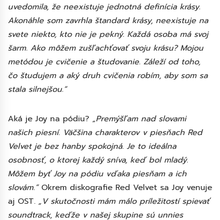
uvedomila, že neexistuje jednotná definícia krásy.
Akonáhle som zavrhla štandard krásy, neexistuje na
svete niekto, kto nie je pekný. Každá osoba má svoj
šarm. Ako môžem zušľachťovať svoju krásu? Mojou
metódou je cvičenie a študovanie. Záleží od toho,
čo študujem a aký druh cvičenia robím, aby som sa
stala silnejšou.“
Aká je Joy na pódiu?
„Premýšľam nad slovami
našich piesní. Väčšina charakterov v piesňach Red
Velvet je bez hanby spokojná. Je to ideálna
osobnosť, o ktorej každý sníva, keď bol mladý.
Môžem byť Joy na pódiu vďaka piesňam a ich
slovám.“
Okrem diskografie Red Velvet sa Joy venuje
aj OST.
„V skutočnosti mám málo príležitostí spievať
soundtrack, keďže v našej skupine sú unnies