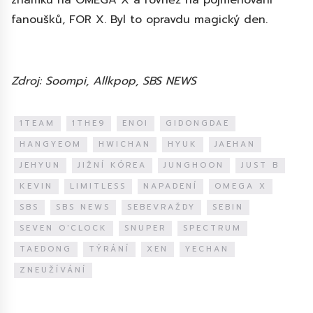
fanoušků, FOR X. Byl to opravdu magický den.
Zdroj: Soompi, Allkpop, SBS NEWS
1TEAM
1THE9
ENOI
GIDONGDAE
HANGYEOM
HWICHAN
HYUK
JAEHAN
JEHYUN
JIŽNÍ KÓREA
JUNGHOON
JUST B
KEVIN
LIMITLESS
NAPADENÍ
OMEGA X
SBS
SBS NEWS
SEBEVRAŽDY
SEBIN
SEVEN O'CLOCK
SNUPER
SPECTRUM
TAEDONG
TÝRÁNÍ
XEN
YECHAN
ZNEUŽÍVÁNÍ