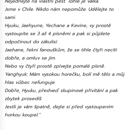
Nejednejte na vlastní pěst. Tohle je válka.
Jsme v Chile. Nikdo nám nepomůže. Udělejte to
sami.
Hyuku, Jaehyune, Yechane a Kevine, vy prostě
vystoupíte se 3 až 4 písněmi a pak si půjdete
odpočinout do zákulisí.
Jaehane, řekni fanouškům, že se tihle čtyři necítí
dobře, a omluv se jim.
Nebo vy čtyři prostě zpívejte pomalé písně.
Yanghyuk: Mám vysokou horečku, bolí mě tělo a můj
hlas vůbec nefunguje.
Dobře, Hyuku, předveď skupinové přivítání a pak
zbytek prosedíš.
Jestli je vám špatně, dejte si před vystoupením
horkou koupel.“