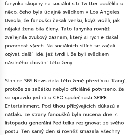
fanynka skupiny na sociální síti Twitter podělila o
něco, čeho byla údajně svědkem v Los Angeles.
Uvedla, že fanoušci čekali venku, když viděli, jak
nějaká žena bila členy. Tato fanynka rovněž
zveřejnila zvukový záznam, který si rychle získal
pozornost všech. Na sociálních sítích se začali
ozývat další lidé, jež tvrdili, že byli svědkem
násilného chování této ženy.
Stanice SBS News dala této ženě přezdívku ‘Kang’,
protože ze začátku nebylo oficiálně potvrzeno, že
se opravdu jedná o CEO společnosti SPIRE
Entertainment. Pod tíhou přibývajících důkazů a
nátlaku ze strany fanoušků byla nucena dne 7.
listopadu generální ředitelka rezignovat ze svého
postu. Ten samý den si rovněž smazala všechny