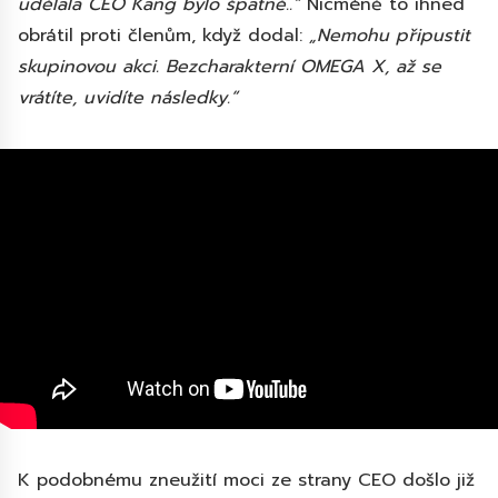
udělala CEO Kang bylo špatné..“
Nicméně to ihned
obrátil proti členům, když dodal:
„Nemohu připustit
skupinovou akci. Bezcharakterní OMEGA X, až se
vrátíte, uvidíte následky.“
K podobnému zneužití moci ze strany CEO došlo již