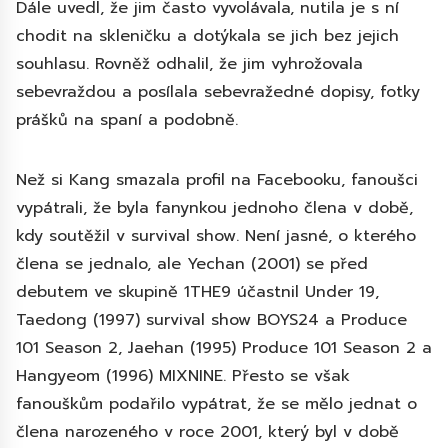
Dále uvedl, že jim často vyvolávala, nutila je s ní
chodit na skleničku a dotýkala se jich bez jejich
souhlasu. Rovněž odhalil, že jim vyhrožovala
sebevraždou a posílala sebevražedné dopisy, fotky
prášků na spaní a podobně.
Než si Kang smazala profil na Facebooku, fanoušci
vypátrali, že byla fanynkou jednoho člena v době,
kdy soutěžil v survival show. Není jasné, o kterého
člena se jednalo, ale Yechan (2001) se před
debutem ve skupině 1THE9 účastnil Under 19,
Taedong (1997) survival show BOYS24 a Produce
101 Season 2, Jaehan (1995) Produce 101 Season 2 a
Hangyeom (1996) MIXNINE. Přesto se však
fanouškům podařilo vypátrat, že se mělo jednat o
člena narozeného v roce 2001, který byl v době