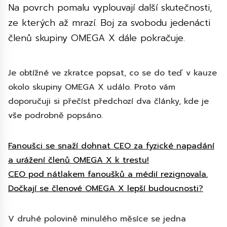
Na povrch pomalu vyplouvají další skutečnosti,
ze kterých až mrazí. Boj za svobodu jedenácti
členů skupiny OMEGA X dále pokračuje.
Je obtížné ve zkratce popsat, co se do teď v kauze
okolo skupiny OMEGA X událo. Proto vám
doporučuji si přečíst předchozí dva články, kde je
vše podrobně popsáno.
Fanoušci se snaží dohnat CEO za fyzické napadání
a urážení členů OMEGA X k trestu!
CEO pod nátlakem fanoušků a médií rezignovala.
Dočkají se členové OMEGA X lepší budoucnosti?
V druhé polovině minulého měsíce se jedna