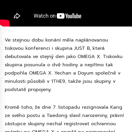
Ve stejnou dobu konání měla naplánovanou
tiskovou konferenci i skupina JUST B, která
debutovala ve stejný den jako OMEGA X. Tiskovku
skupina posunula o dvě hodiny a nepřímo tak
podpořila OMEGA X. Yechan a Doyum společně v
minulosti působili v 1THE9, takže jsou skupiny v
podstatě propojeny.
Kromě toho, že dne 7. listopadu rezignovala Kang
ze svého postu a Taedong slavil narozeniny, právní
zástupce skupiny nechal registrovat ochrannou
známku na OMEGA X a rovněž na pojmenování