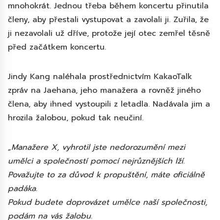
mnohokrát. Jednou třeba během koncertu přinutila
členy, aby přestali vystupovat a zavolali ji. Zuřila, že
ji nezavolali už dříve, protože její otec zemřel těsně
před začátkem koncertu.
Jindy Kang naléhala prostřednictvím KakaoTalk
zpráv na Jaehana, jeho manažera a rovněž jiného
člena, aby ihned vystoupili z letadla. Nadávala jim a
hrozila žalobou, pokud tak neučiní.
„Manažere X, vyhrotil jste nedorozumění mezi
umělci a společností pomocí nejrůznějších lží.
Považujte to za důvod k propuštění, máte oficiálně
padáka.
Pokud budete doprovázet umělce naší společnosti,
podám na vás žalobu.