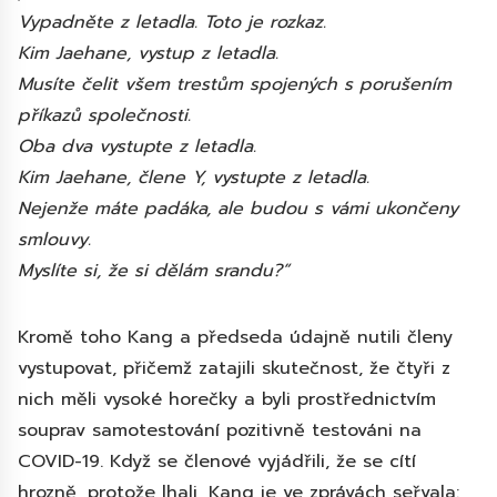
Vypadněte z letadla. Toto je rozkaz.
Kim Jaehane, vystup z letadla.
Musíte čelit všem trestům spojených s porušením
příkazů společnosti.
Oba dva vystupte z letadla.
Kim Jaehane, člene Y, vystupte z letadla.
Nejenže máte padáka, ale budou s vámi ukončeny
smlouvy.
Myslíte si, že si dělám srandu?“
Kromě toho Kang a předseda údajně nutili členy
vystupovat, přičemž zatajili skutečnost, že čtyři z
nich měli vysoké horečky a byli prostřednictvím
souprav samotestování pozitivně testováni na
COVID-19. Když se členové vyjádřili, že se cítí
hrozně, protože lhali, Kang je ve zprávách seřvala: