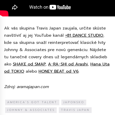
Ak vás skupina Travis Japan zaujala, určite skúste
navštíviť aj jej YouTube kanál
+81 DANCE STUDIO
,
kde sa skupina snaží reinterpretovať klasické hity
Johnny & Associates pre novú generáciu. Nájdete
tu tanečné covery dnes už legendárnych skladieb
ako
SHAKE od SMAP
,
A･RA･SHI od Arashi
,
Hana Uta
od TOKIO
alebo
HONEY BEAT od V6
.
Zdroj: aramajapan.com
AMERICA’S GOT TALENT
JAPONSKO
JOHNNY & ASSOCIATES
TRAVIS JAPAN