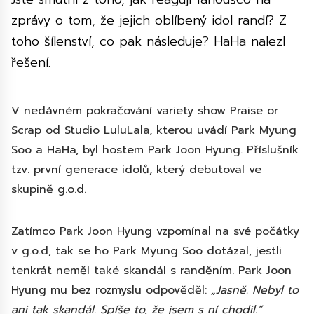
zprávy o tom, že jejich oblíbený idol randí? Z
toho šílenství, co pak následuje? HaHa nalezl
řešení.
V nedávném pokračování variety show Praise or
Scrap od Studio LuluLala, kterou uvádí Park Myung
Soo a HaHa, byl hostem Park Joon Hyung. Příslušník
tzv. první generace idolů, který debutoval ve
skupině g.o.d.
Zatímco Park Joon Hyung vzpomínal na své počátky
v g.o.d, tak se ho Park Myung Soo dotázal, jestli
tenkrát neměl také skandál s randěním. Park Joon
Hyung mu bez rozmyslu odpověděl:
„Jasně. Nebyl to
ani tak skandál. Spíše to, že jsem s ní chodil.“