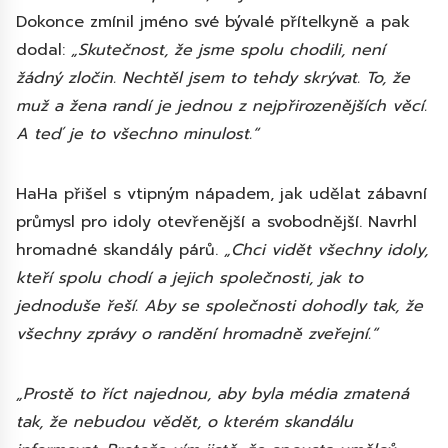
Dokonce zmínil jméno své bývalé přítelkyně a pak
dodal:
„Skutečnost, že jsme spolu chodili, není
žádný zločin. Nechtěl jsem to tehdy skrývat. To, že
muž a žena randí je jednou z nejpřirozenějších věcí.
A teď je to všechno minulost.“
HaHa přišel s vtipným nápadem, jak udělat zábavní
průmysl pro idoly otevřenější a svobodnější. Navrhl
hromadné skandály párů.
„Chci vidět všechny idoly,
kteří spolu chodí a jejich společnosti, jak to
jednoduše řeší. Aby se společnosti dohodly tak, že
všechny zprávy o randění hromadně zveřejní.“
„Prostě to říct najednou, aby byla média zmatená
tak, že nebudou vědět, o kterém skandálu