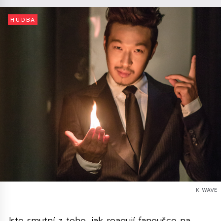
HUDBA
K WAVE
Jste smutní z toho, jak reagují fanoušco na