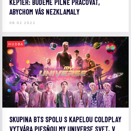
KEP1ER: BUDEME PILNĚ PRACOVAT,
ABYCHOM VÁS NEZKLAMALY
08.02.2022
HUDBA
SKUPINA BTS SPOLU S KAPELOU COLDPLAY
VYTVÁRA PIESŇOU MY UNIVERSE SVET, V