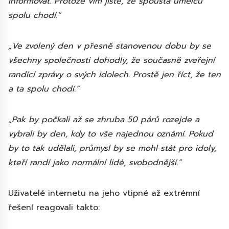
informovat. Protože vím jistě, že spousta umělců
spolu chodí.“
„Ve zvolený den v přesně stanovenou dobu by se
všechny společnosti dohodly, že současně zveřejní
randící zprávy o svých idolech. Prostě jen říct, že ten
a ta spolu chodí.“
„Pak by počkali až se zhruba 50 párů rozejde a
vybrali by den, kdy to vše najednou oznámí. Pokud
by to tak udělali, průmysl by se mohl stát pro idoly,
kteří randí jako normální lidé, svobodnější.“
Uživatelé internetu na jeho vtipné až extrémní
řešení reagovali takto: