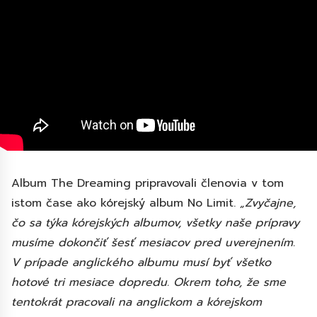
Album The Dreaming pripravovali členovia v tom
istom čase ako kórejský album No Limit.
„Zvyčajne,
čo sa týka kórejských albumov, všetky naše prípravy
musíme dokončiť šesť mesiacov pred uverejnením.
V prípade anglického albumu musí byť všetko
hotové tri mesiace dopredu. Okrem toho, že sme
tentokrát pracovali na anglickom a kórejskom