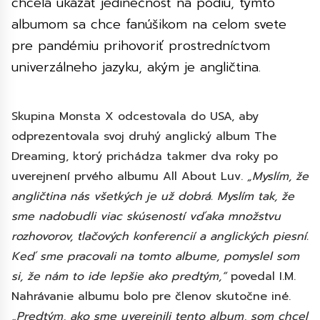
chcela ukázať jedinečnosť na pódiu, týmto
albumom sa chce fanúšikom na celom svete
pre pandémiu prihovoriť prostredníctvom
univerzálneho jazyku, akým je angličtina.
Skupina Monsta X odcestovala do USA, aby
odprezentovala svoj druhý anglický album The
Dreaming, ktorý prichádza takmer dva roky po
uverejnení prvého albumu All About Luv.
„Myslím, že
angličtina nás všetkých je už dobrá. Myslím tak, že
sme nadobudli viac skúseností vďaka množstvu
rozhovorov, tlačových konferencií a anglických piesní.
Keď sme pracovali na tomto albume, pomyslel som
si, že nám to ide lepšie ako predtým,“
povedal I.M.
Nahrávanie albumu bolo pre členov skutočne iné.
„Predtým, ako sme uverejnili tento album, som chcel