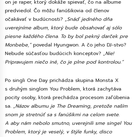
on je raper, ktorý dokáže spievať, čo na albume
predviedol. Čo môžu fanúšikovia od členov
očakávať v budúcnosti?
„Snáď jedného dňa
uverejníme album, ktorý bude obsahovať aj sólo
piesne každého člena. To by bol pekný darček pre
Monbebe,“
povedal Hyungwon. A čo jeho DJ-stvo?
Nebude súčasťou budúcich konceptov?
„Nie!
Pripravujem niečo iné, čo je plne pod kontrolou.“
Po singli One Day prichádza skupina Monsta X
s druhým singlom You Problem, ktorá zachytáva
pocity osoby, ktorá prechádza procesom zaľúbenia
sa.
„Názov albumu je The Dreaming, pretože naším
snom je stretnúť sa s fanúšikmi na celom svete.
A aby nám nebolo smutno, uverejnili sme singel You
Problem, ktorý je veselý, v štýle funky, disco