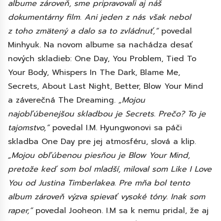
albume zároveň, sme pripravovali aj náš
dokumentárny film. Ani jeden z nás však nebol
z toho zmätený a dalo sa to zvládnuť,“
povedal
Minhyuk. Na novom albume sa nachádza desať
nových skladieb: One Day, You Problem, Tied To
Your Body, Whispers In The Dark, Blame Me,
Secrets, About Last Night, Better, Blow Your Mind
a záverečná The Dreaming.
„Mojou
najobľúbenejšou skladbou je Secrets. Prečo? To je
tajomstvo,“
povedal I.M. Hyungwonovi sa páči
skladba One Day pre jej atmosféru, slová a klip.
„Mojou obľúbenou piesňou je Blow Your Mind,
pretože keď som bol mladší, miloval som Like I Love
You od Justina Timberlakea. Pre mňa bol tento
album zároveň výzva spievať vysoké tóny. Inak som
raper,“
povedal Jooheon. I.M sa k nemu pridal, že aj