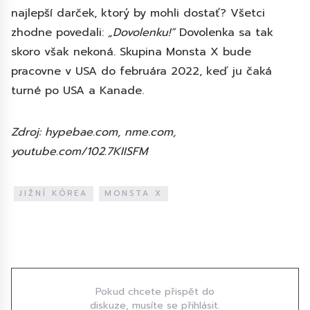
najlepší darček, ktorý by mohli dostať? Všetci
zhodne povedali:
„Dovolenku!“
Dovolenka sa tak
skoro však nekoná. Skupina Monsta X bude
pracovne v USA do februára 2022, keď ju čaká
turné po USA a Kanade.
Zdroj: hypebae.com, nme.com,
youtube.com/102.7KIISFM
JIŽNÍ KÓREA
MONSTA X
Diskuze
Pokud chcete přispět do
diskuze, musíte se přihlásit.