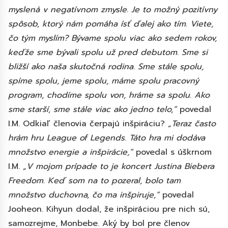
myslená v negatívnom zmysle. Je to možný pozitívny
spôsob, ktorý nám pomáha ísť ďalej ako tím. Viete,
čo tým myslím? Bývame spolu viac ako sedem rokov,
keďže sme bývali spolu už pred debutom. Sme si
bližší ako naša skutočná rodina. Sme stále spolu,
spíme spolu, jeme spolu, máme spolu pracovný
program, chodíme spolu von, hráme sa spolu. Ako
sme starší, sme stále viac ako jedno telo,“
povedal
I.M. Odkiaľ členovia čerpajú inšpiráciu?
„Teraz často
hrám hru League of Legends. Táto hra mi dodáva
množstvo energie a inšpirácie,“
povedal s úškrnom
I.M.
„V mojom prípade to je koncert Justina Biebera
Freedom. Keď som na to pozeral, bolo tam
množstvo duchovna, čo ma inšpiruje,“
povedal
Jooheon. Kihyun dodal, že inšpiráciou pre nich sú,
samozrejme, Monbebe. Aký by bol pre členov