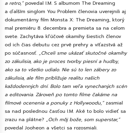
a retro,“
povedal I.M. S albumom The Dreaming
a ďalším singlom You Problem členovia uverejnili aj
dokumentárny film Monsta X: The Dreaming, ktorý
mal premiéru 8. decembra a premieta sa na celom
svete. Zachytáva kľúčové okamihy šiestich členov
od ich čias debutu cez prvé prehry a víťazstvá až
po súčasnosť.
„Chceli sme ukázať skutočné okamihy
zo zákulisia, ako je proces tvorby piesní a hudby,
ako sa to všetko udialo. Nie sú to len zábery zo
zákulisia, ale film približuje realitu našich
každodenných dní. Bolo tam veľa vynechaných scén
a editovania. Zároveň po tomto filme čakáme na
filmové ocenenia a ponuky z Hollywoodu,“
zasmial
sa nad poslednou časťou I.M. Aké to bolo vidieť sa
zrazu na plátne?
„Och môj bože, som superstar,“
povedal Jooheon a všetci sa rozosmiali.