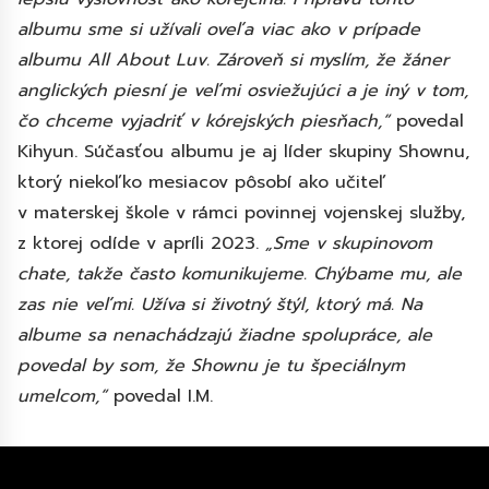
albumu sme si užívali oveľa viac ako v prípade
albumu All About Luv. Zároveň si myslím, že žáner
anglických piesní je veľmi osviežujúci a je iný v tom,
čo chceme vyjadriť v kórejských piesňach,“
povedal
Kihyun. Súčasťou albumu je aj líder skupiny Shownu,
ktorý niekoľko mesiacov pôsobí ako učiteľ
v materskej škole v rámci povinnej vojenskej služby,
z ktorej odíde v apríli 2023.
„Sme v skupinovom
chate, takže často komunikujeme. Chýbame mu, ale
zas nie veľmi. Užíva si životný štýl, ktorý má. Na
albume sa nenachádzajú žiadne spolupráce, ale
povedal by som, že Shownu je tu špeciálnym
umelcom,“
povedal I.M.