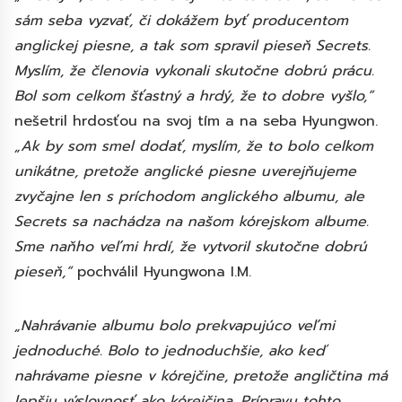
sám seba vyzvať, či dokážem byť producentom
anglickej piesne, a tak som spravil pieseň Secrets.
Myslím, že členovia vykonali skutočne dobrú prácu.
Bol som celkom šťastný a hrdý, že to dobre vyšlo,“
nešetril hrdosťou na svoj tím a na seba Hyungwon.
„Ak by som smel dodať, myslím, že to bolo celkom
unikátne, pretože anglické piesne uverejňujeme
zvyčajne len s príchodom anglického albumu, ale
Secrets sa nachádza na našom kórejskom albume.
Sme naňho veľmi hrdí, že vytvoril skutočne dobrú
pieseň,“
pochválil Hyungwona I.M.
„Nahrávanie albumu bolo prekvapujúco veľmi
jednoduché. Bolo to jednoduchšie, ako keď
nahrávame piesne v kórejčine, pretože angličtina má
lepšiu výslovnosť ako kórejčina. Prípravu tohto