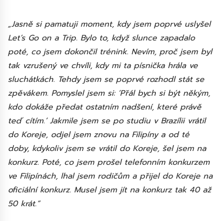
„Jasně si pamatuji moment, kdy jsem poprvé uslyšel
Let’s Go on a Trip. Bylo to, když slunce zapadalo
poté, co jsem dokončil trénink. Nevím, proč jsem byl
tak vzrušený ve chvíli, kdy mi ta písnička hrála ve
sluchátkách. Tehdy jsem se poprvé rozhodl stát se
zpěvákem. Pomyslel jsem si: ‘Přál bych si být někým,
kdo dokáže předat ostatním nadšení, které právě
teď cítím.’ Jakmile jsem se po studiu v Brazílii vrátil
do Koreje, odjel jsem znovu na Filipíny a od té
doby, kdykoliv jsem se vrátil do Koreje, šel jsem na
konkurz. Poté, co jsem prošel telefonním konkurzem
ve Filipínách, lhal jsem rodičům a přijel do Koreje na
oficiální konkurz. Musel jsem jít na konkurz tak 40 až
50 krát.“