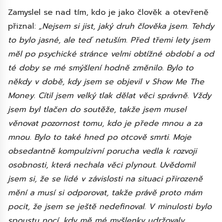
Zamyslel se nad tím, kdo je jako člověk a otevřeně
přiznal:
„Nejsem si jist, jaký druh člověka jsem. Tehdy
to bylo jasné, ale teď netuším. Před třemi lety jsem
měl po psychické stránce velmi obtížné období a od
té doby se mé smýšlení hodně změnilo. Bylo to
někdy v době, kdy jsem se objevil v Show Me The
Money. Cítil jsem velký tlak dělat věci správně. Vždy
jsem byl tlačen do soutěže, takže jsem musel
věnovat pozornost tomu, kdo je přede mnou a za
mnou. Bylo to také hned po otcově smrti. Moje
obsedantně kompulzivní porucha vedla k rozvoji
osobnosti, která nechala věci plynout. Uvědomil
jsem si, že se lidé v závislosti na situaci přirozeně
mění a musí si odporovat, takže právě proto mám
pocit, že jsem se ještě nedefinoval. V minulosti bylo
spoustu nocí, kdy mě mé myšlenky udržovaly