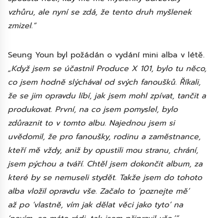
vzhůru, ale nyní se zdá, že tento druh myšlenek
zmizel.“
Seung Youn byl požádán o vydání mini alba v létě.
„Když jsem se účastnil Produce X 101, bylo tu něco,
co jsem hodně slýchával od svých fanoušků. Říkali,
že se jim opravdu líbí, jak jsem mohl zpívat, tančit a
produkovat. První, na co jsem pomyslel, bylo
zdůraznit to v tomto albu. Najednou jsem si
uvědomil, že pro fanoušky, rodinu a zaměstnance,
kteří mě vždy, aniž by opustili mou stranu, chrání,
jsem pýchou a tváří. Chtěl jsem dokončit album, za
které by se nemuseli stydět. Takže jsem do tohoto
alba vložil opravdu vše. Začalo to ‘poznejte mě’
až po ‘vlastně, vím jak dělat věci jako tyto’ na