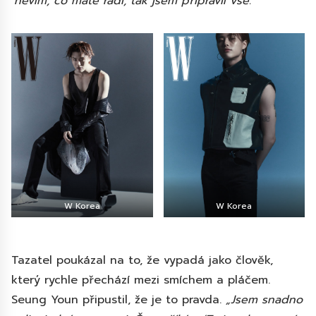
‘nevím, co máte rádi, tak jsem připravil vše.’“
W Korea
W Korea
Tazatel poukázal na to, že vypadá jako člověk,
který rychle přechází mezi smíchem a pláčem.
Seung Youn připustil, že je to pravda.
„Jsem snadno