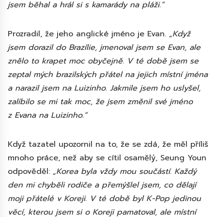
jsem běhal a hrál si s kamarády na pláži.“
Prozradil, že jeho anglické jméno je Evan.
„Když
jsem dorazil do Brazílie, jmenoval jsem se Evan, ale
znělo to krapet moc obyčejně. V té době jsem se
zeptal mých brazilských přátel na jejich místní jména
a narazil jsem na Luizinho. Jakmile jsem ho uslyšel,
zalíbilo se mi tak moc, že jsem změnil své jméno
z Evana na Luizinho.“
Když tazatel upozornil na to, že se zdá, že měl příliš
mnoho práce, než aby se cítil osamělý, Seung Youn
odpověděl:
„Korea byla vždy mou součástí. Každý
den mi chyběli rodiče a přemýšlel jsem, co dělají
moji přátelé v Koreji. V té době byl K-Pop jedinou
věcí, kterou jsem si o Koreji pamatoval, ale místní