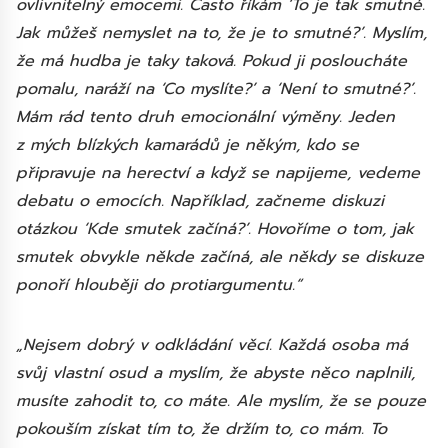
ovlivnitelný emocemi. Často říkám ‘To je tak smutné.
Jak můžeš nemyslet na to, že je to smutné?’. Myslím,
že má hudba je taky taková. Pokud ji posloucháte
pomalu, naráží na ‘Co myslíte?’ a ‘Není to smutné?’.
Mám rád tento druh emocionální výměny. Jeden
z mých blízkých kamarádů je někým, kdo se
připravuje na herectví a když se napijeme, vedeme
debatu o emocích. Například, začneme diskuzi
otázkou ‘Kde smutek začíná?’. Hovoříme o tom, jak
smutek obvykle někde začíná, ale někdy se diskuze
ponoří hlouběji do protiargumentu.“
„Nejsem dobrý v odkládání věcí. Každá osoba má
svůj vlastní osud a myslím, že abyste něco naplnili,
musíte zahodit to, co máte. Ale myslím, že se pouze
pokouším získat tím to, že držím to, co mám. To