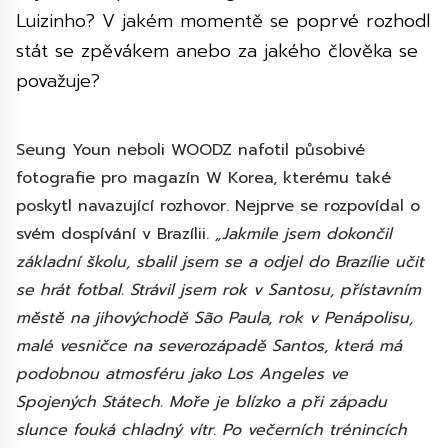
Luizinho? V jakém momentě se poprvé rozhodl
stát se zpěvákem anebo za jakého člověka se
považuje?
Seung Youn neboli WOODZ nafotil působivé
fotografie pro magazín W Korea, kterému také
poskytl navazující rozhovor. Nejprve se rozpovídal o
svém dospívání v Brazílii.
„Jakmile jsem dokončil
základní školu, sbalil jsem se a odjel do Brazílie učit
se hrát fotbal. Strávil jsem rok v Santosu, přístavním
městě na jihovýchodě São Paula, rok v Penápolisu,
malé vesničce na severozápadě Santos, která má
podobnou atmosféru jako Los Angeles ve
Spojených Státech. Moře je blízko a při západu
slunce fouká chladný vítr. Po večerních trénincích