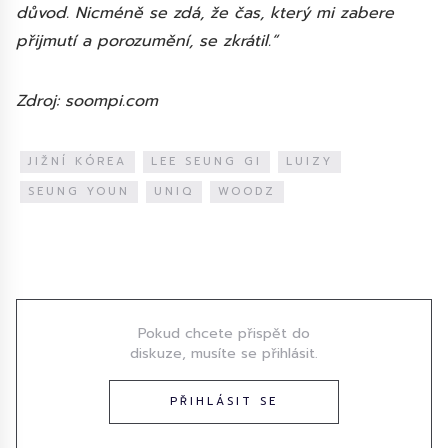
důvod. Nicméně se zdá, že čas, který mi zabere
přijmutí a porozumění, se zkrátil.“
Zdroj: soompi.com
JIŽNÍ KÓREA
LEE SEUNG GI
LUIZY
SEUNG YOUN
UNIQ
WOODZ
Diskuze
Pokud chcete přispět do
diskuze, musíte se přihlásit.
PŘIHLÁSIT SE