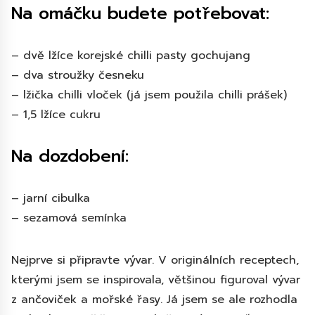
Na omáčku budete potřebovat:
– dvě lžíce korejské chilli pasty gochujang
– dva stroužky česneku
– lžička chilli vloček (já jsem použila chilli prášek)
– 1,5 lžíce cukru
Na dozdobení:
– jarní cibulka
– sezamová semínka
Nejprve si připravte vývar. V originálních receptech,
kterými jsem se inspirovala, většinou figuroval vývar
z ančoviček a mořské řasy. Já jsem se ale rozhodla