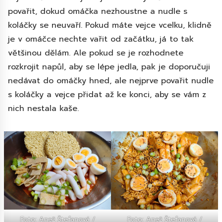
povařit, dokud omáčka nezhoustne a nudle s
koláčky se neuvaří. Pokud máte vejce vcelku, klidně
je v omáčce nechte vařit od začátku, já to tak
většinou dělám. Ale pokud se je rozhodnete
rozkrojit napůl, aby se lépe jedla, pak je doporučuji
nedávat do omáčky hned, ale nejprve povařit nudle
s koláčky a vejce přidat až ke konci, aby se vám z
nich nestala kaše.
Foto: Anež Štefanová /
Foto: Anež Štefanová /