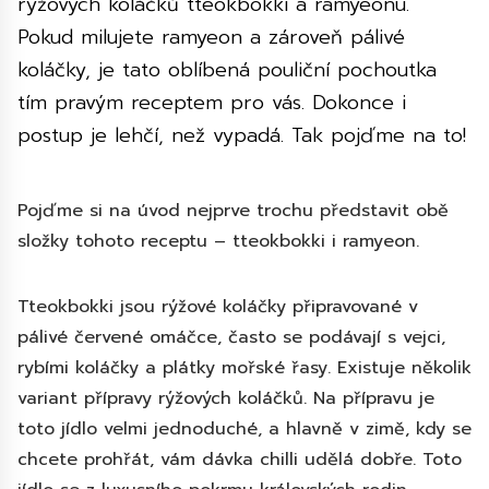
rýžových koláčků tteokbokki a ramyeonu.
Pokud milujete ramyeon a zároveň pálivé
koláčky, je tato oblíbená pouliční pochoutka
tím pravým receptem pro vás. Dokonce i
postup je lehčí, než vypadá. Tak pojďme na to!
Pojďme si na úvod nejprve trochu představit obě
složky tohoto receptu – tteokbokki i ramyeon.
Tteokbokki jsou rýžové koláčky připravované v
pálivé červené omáčce, často se podávají s vejci,
rybími koláčky a plátky mořské řasy. Existuje několik
variant přípravy rýžových koláčků. Na přípravu je
toto jídlo velmi jednoduché, a hlavně v zimě, kdy se
chcete prohřát, vám dávka chilli udělá dobře. Toto