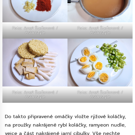
Foto: Anež Štefanová /
Foto: Anež Štefanová /
Asianstyle
Asianstyle
Foto: Anež Štefanová /
Foto: Anež Štefanová /
Asianstyle
Asianstyle
Do takto připravené omáčky vložte rýžové koláčky,
na proužky nakrájené rybí koláčky, ramyeon nudle,
vejce a část nakrájené jarní cibulky. Vše nechte