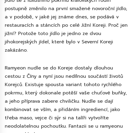
jídlo se z luxusního pokrmu královských rodin
postupně změnilo na první smažené novoroční jídlo,
a v podobě, v jaké jej známe dnes, se podává v
restauracích a stáncích po celé Jižní Koreji. Proč jen
jižní? Protože toto jídlo je jedno ze dvou
jihokorejských jídel, které bylo v Severní Koreji
zakázáno.
Ramyeon nudle se do Koreje dostaly dlouhou
cestou z Číny a nyní jsou nedílnou součástí životů
Korejců. Existuje spousta variant tohoto rychlého
pokrmu, který dokonale potěší vaše chuťové buňky,
a jeho příprava zabere chviličku. Nudle se dají
kombinovat se vším, a přidáním ingrediencí, jako
třeba maso, vejce či sýr si na talíři vytvoříte
neodolatelnou pochoutku. Fantazii se u ramyeonu