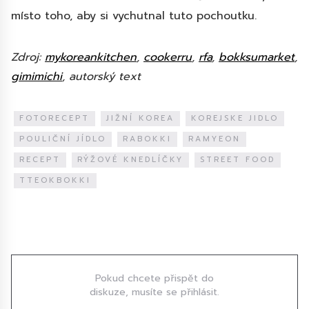
místo toho, aby si vychutnal tuto pochoutku.
Zdroj:
mykoreankitchen
,
cookerru
,
rfa
,
bokksumarket
,
gimimichi
, autorský text
FOTORECEPT
JIŽNÍ KOREA
KOREJSKE JIDLO
POULIČNÍ JÍDLO
RABOKKI
RAMYEON
RECEPT
RÝŽOVÉ KNEDLÍČKY
STREET FOOD
TTEOKBOKKI
Diskuze
Pokud chcete přispět do
diskuze, musíte se přihlásit.