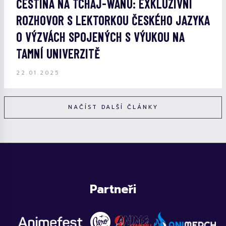
ČEŠTINA NA TCHAJ-WANU: EXKLUZIVNÍ
ROZHOVOR S LEKTORKOU ČESKÉHO JAZYKA
O VÝZVÁCH SPOJENÝCH S VÝUKOU NA
TAMNÍ UNIVERZITĚ
22.01.2025
NAČÍST DALŠÍ ČLÁNKY
Partneři