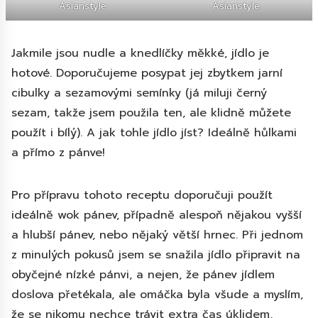
Asianstyle
Asianstyle
Jakmile jsou nudle a knedlíčky měkké, jídlo je
hotové. Doporučujeme posypat jej zbytkem jarní
cibulky a sezamovými semínky (já miluji černý
sezam, takže jsem použila ten, ale klidně můžete
použít i bílý). A jak tohle jídlo jíst? Ideálně hůlkami
a přímo z pánve!
Pro přípravu tohoto receptu doporučuji použít
ideálně wok pánev, případně alespoň nějakou vyšší
a hlubší pánev, nebo nějaký větší hrnec. Při jednom
z minulých pokusů jsem se snažila jídlo připravit na
obyčejné nízké pánvi, a nejen, že pánev jídlem
doslova přetékala, ale omáčka byla všude a myslím,
že se nikomu nechce trávit extra čas úklidem,