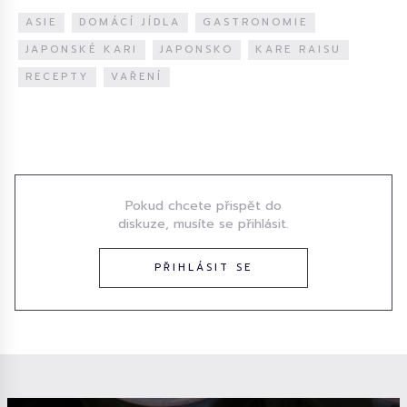
ASIE
DOMÁCÍ JÍDLA
GASTRONOMIE
JAPONSKÉ KARI
JAPONSKO
KARE RAISU
RECEPTY
VAŘENÍ
Diskuze
Pokud chcete přispět do
diskuze, musíte se přihlásit.
PŘIHLÁSIT SE