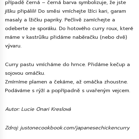
případě černá – černá barva symbolizuje, že jste
jíšku připálili! Do směsi vmíchejte lžíci kari, garam
masaly a lžičku papriky. Pečlivě zamíchejte a
odeberte ze sporáku. Do hotového curry roux, které
máme v kastrůlku přidáme naběračku (nebo dvě)
vývaru.
Curry pastu vmícháme do hrnce. Přidáme kečup a
sojovou omáčku.
Zmírníme plamen a čekáme, až omáčka zhoustne.
Podáváme s rýží a popřípadně s uvařeným vejcem.
Autor: Lucie Onari Kreslová
Zdroj: justonecookbook.com/japanesechickencurry