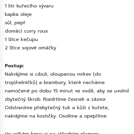
1 litr kuřecího vývaru
kapka oleje
sůl, pepř
domácí curry roux
1 lžíce kečupu
2 lžíce sojové omáčky
Postup:
Nakrájíme si cibuli, oloupanou mrkev (do
trojúhelníčků) a brambory, které necháme
namočené po dobu 15 minut ve vodě, aby se uvolnil
zbytečný škrob. Rozdrtíme česnek a zázvor.
Odstraníme přebytečný tuk a kůži z kuřete,
nakrájíme na kostičky. Osolíme a opepříme.