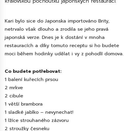
královskou pochoutku japonských restaurací.
Kari bylo sice do Japonska importováno Brity,
netrvalo však dlouho a zrodila se jeho pravá
japonská verze. Dnes je k dostání v mnoha
restauracích a díky tomuto receptu si ho budete
moci během hodinky udělat i vy z pohodlí domova.
Co budete potřebovat:
1 balení kuřecích prsou
2 mrkve
2 cibule
1 větší brambora
1 sladké jablko – nevynechat!
1 lžíce strouhaného zázvoru
2 stroužky česneku