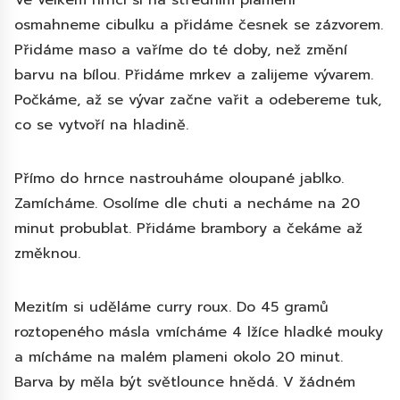
Ve velkém hrnci si na středním plameni
osmahneme cibulku a přidáme česnek se zázvorem.
Přidáme maso a vaříme do té doby, než změní
barvu na bílou. Přidáme mrkev a zalijeme vývarem.
Počkáme, až se vývar začne vařit a odebereme tuk,
co se vytvoří na hladině.
Přímo do hrnce nastrouháme oloupané jablko.
Zamícháme. Osolíme dle chuti a necháme na 20
minut probublat. Přidáme brambory a čekáme až
změknou.
Mezitím si uděláme curry roux. Do 45 gramů
roztopeného másla vmícháme 4 lžíce hladké mouky
a mícháme na malém plameni okolo 20 minut.
Barva by měla být světlounce hnědá. V žádném