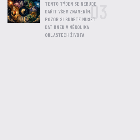
03
TENTO TÝDEN SE NEBUDE
DAŘIT VŠEM ZNAMENÍM.
POZOR SI BUDETE MUSET
DÁT HNED V NĚKOLIKA
OBLASTECH ŽIVOTA