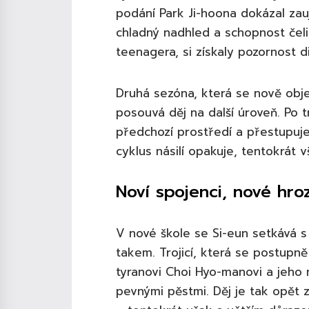
podání Park Ji-hoona dokázal zau
chladný nadhled a schopnost čeli
teenagera, si získaly pozornost 
Druhá sezóna, která se nově obj
posouvá děj na další úroveň. Po 
předchozí prostředí a přestupuje
cyklus násilí opakuje, tentokrát vš
Noví spojenci, nové hro
V nové škole se Si-eun setkává 
takem. Trojicí, která se postupn
tyranovi Choi Hyo-manovi a jeho 
pevnými pěstmi. Děj je tak opět z