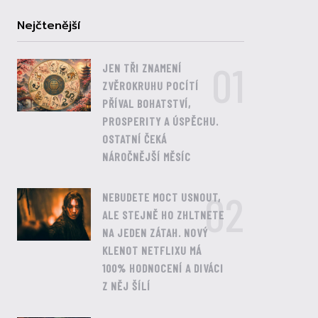
Nejčtenější
01
JEN TŘI ZNAMENÍ
ZVĚROKRUHU POCÍTÍ
PŘÍVAL BOHATSTVÍ,
PROSPERITY A ÚSPĚCHU.
OSTATNÍ ČEKÁ
NÁROČNĚJŠÍ MĚSÍC
02
NEBUDETE MOCT USNOUT,
ALE STEJNĚ HO ZHLTNETE
NA JEDEN ZÁTAH. NOVÝ
KLENOT NETFLIXU MÁ
100% HODNOCENÍ A DIVÁCI
Z NĚJ ŠÍLÍ