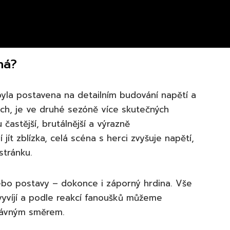
ná?
 byla postavena na detailním budování napětí a
ch, je ve druhé sezóně více skutečných
častější, brutálnější a výrazně
jít zblízka, celá scéna s herci zvyšuje napětí,
stránku.
ebo postavy – dokonce i záporný hrdina. Vše
 vyvíjí a podle reakcí fanoušků můžeme
právným směrem.