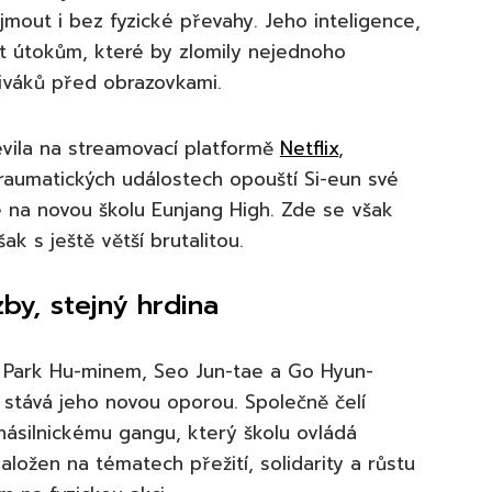
jmout i bez fyzické převahy. Jeho inteligence,
t útokům, které by zlomily nejednoho
diváků před obrazovkami.
evila na streamovací platformě
Netflix
,
traumatických událostech opouští Si-eun své
 na novou školu Eunjang High. Zde se však
ak s ještě větší brutalitou.
zby, stejný hrdina
s Park Hu-minem, Seo Jun-tae a Go Hyun-
ě stává jeho novou oporou. Společně čelí
násilnickému gangu, který školu ovládá
aložen na tématech přežití, solidarity a růstu