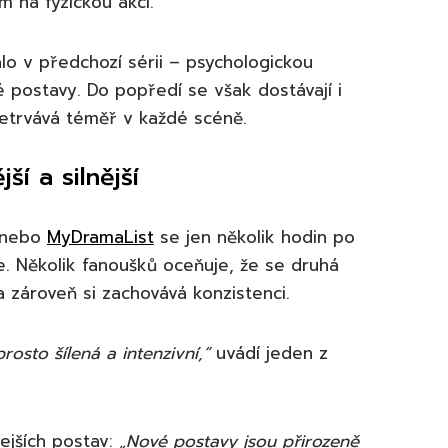
m na fyzickou akci.
alo v předchozí sérii – psychologickou
é postavy. Do popředí se však dostávají i
řetrvává téměř v každé scéně.
í a silnější
nebo
MyDramaList
se jen několik hodin po
. Několik fanoušků oceňuje, že se druhá
 a zároveň si zachovává konzistenci.
rosto šílená a intenzivní,“
uvádí jeden z
lejších postav:
„Nové postavy jsou přirozeně