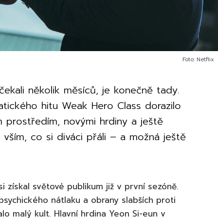
Foto: Netflix
čekali několik měsíců, je konečně tady.
atického hitu Weak Hero Class dorazilo
m prostředím, novými hrdiny a ještě
 vším, co si diváci přáli – a možná ještě
i získal světové publikum již v první sezóně.
 psychického nátlaku a obrany slabších proti
alo malý kult. Hlavní hrdina Yeon Si-eun v