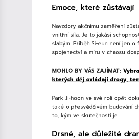
Emoce, které zůstávají
Navzdory akčnímu zaměření zůst
vnitřní síla. Je to jakási schopno
slabým. Příběh Si-eun není jen o 
spojenectví a míru v chaosu dosp
MOHLO BY VÁS ZAJÍMAT:
Vybra
kterých děj ovládají drogy, t
Park Ji-hoon ve své roli opět doka
také o přesvědčivém budování ch
to, kým ve skutečnosti je.
Drsné, ale důležité dr