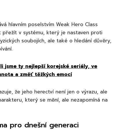
ává hlavním poselstvím Weak Hero Class
st přežít v systému, který je nastaven proti
fyzických soubojích, ale také o hledání důvěry,
ívání.
li jsme ty nejlepší korejské seriály, ve
emnota a změť těžkých emocí
zuje, že jeho herectví není jen o výrazu, ale
arakteru, který se mění, ale nezapomíná na
ama pro dnešní generaci