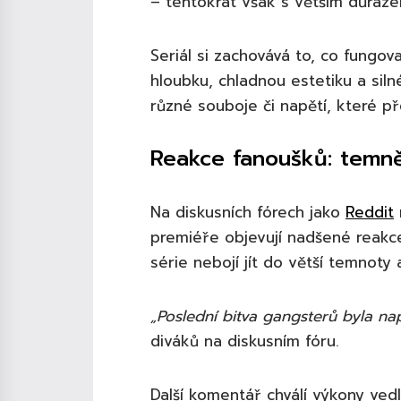
– tentokrát však s větším důraze
Seriál si zachovává to, co fungov
hloubku, chladnou estetiku a siln
různé souboje či napětí, které p
Reakce fanoušků: temnějš
Na diskusních fórech jako
Reddit
premiéře objevují nadšené reakce
série nebojí jít do větší temnoty
„Poslední bitva gangsterů byla nap
diváků na diskusním fóru.
Další komentář chválí výkony ved